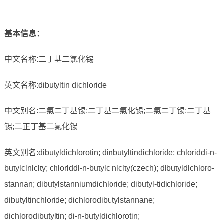
基本信息
：
中文名称:二丁基二氯化锡
英文名称:dibutyltin dichloride
中文别名:二氯二丁基锡;二丁基二氯化锡;二氯二丁锡;二丁基
锡;二正丁基二氯化锡
英文别名:dibutyldichlorotin; dinbutyltindichloride; chloriddi-n-
butylcinicity; chloriddi-n-butylcinicity(czech); dibutyldichloro-
stannan; dibutylstanniumdichloride; dibutyl-tidichloride;
dibutyltinchloride; dichlorodibutylstannane;
dichlorodibutyltin; di-n-butyldichlorotin;