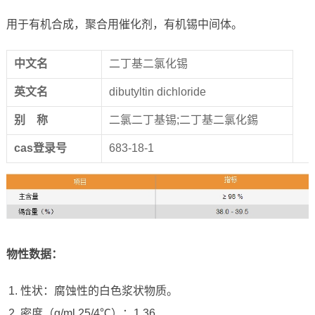
用于有机合成，聚合用催化剂，有机锡中间体。
中文名
二丁基二氯化锡
英文名
dibutyltin dichloride
别
称
二氯二丁基锡;二丁基二氯化錫
cas
登录号
683-18-1
物性数据
：
性状：腐蚀性的白色浆状物质。
密度（g/ml,25/4℃）：1.36