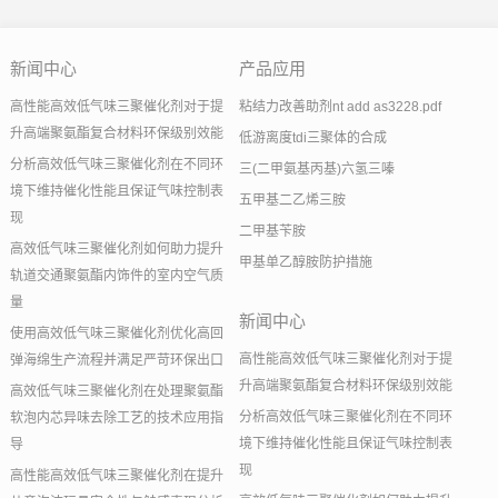
新闻中心
产品应用
高性能高效低气味三聚催化剂对于提
粘结力改善助剂nt add as3228.pdf
升高端聚氨酯复合材料环保级别效能
低游离度tdi三聚体的合成
分析高效低气味三聚催化剂在不同环
三(二甲氨基丙基)六氢三嗪
境下维持催化性能且保证气味控制表
五甲基二乙烯三胺
现
二甲基苄胺
高效低气味三聚催化剂如何助力提升
甲基单乙醇胺防护措施
轨道交通聚氨酯内饰件的室内空气质
量
新闻中心
使用高效低气味三聚催化剂优化高回
高性能高效低气味三聚催化剂对于提
弹海绵生产流程并满足严苛环保出口
升高端聚氨酯复合材料环保级别效能
高效低气味三聚催化剂在处理聚氨酯
分析高效低气味三聚催化剂在不同环
软泡内芯异味去除工艺的技术应用指
境下维持催化性能且保证气味控制表
导
现
高性能高效低气味三聚催化剂在提升