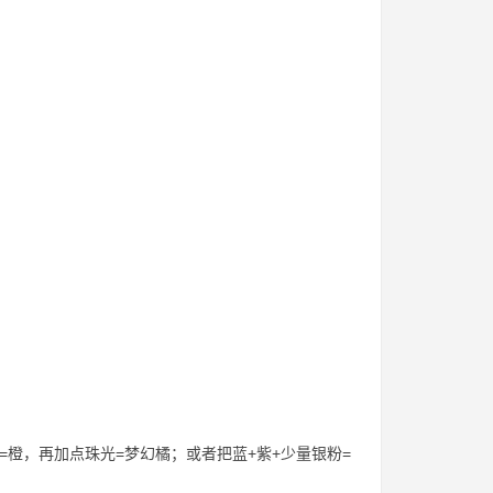
橙，再加点珠光=梦幻橘；或者把蓝+紫+少量银粉=