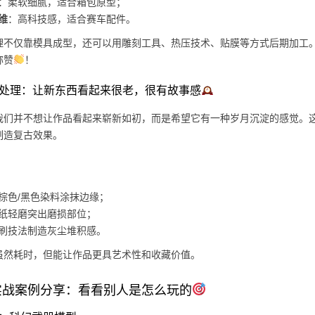
：柔软细腻，适合箱包原型；
维
：高科技感，适合赛车配件。
理不仅靠模具成型，还可以用雕刻工具、热压技术、贴膜等方式后期加工
称赞
！
老化处理：让新东西看起来很老，很有故事感
我们并不想让作品看起来崭新如初，而是希望它有一种岁月沉淀的感觉。这
制造复古效果。
棕色/黑色染料涂抹边缘；
纸轻磨突出磨损部位；
刷技法制造灰尘堆积感。
虽然耗时，但能让作品更具艺术性和收藏价值。
实战案例分享：看看别人是怎么玩的