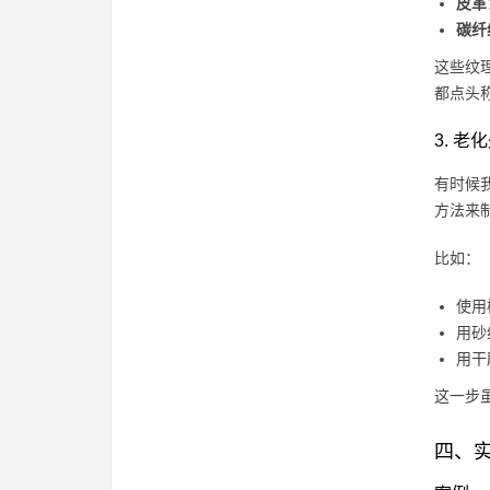
皮革
碳纤
这些纹
都点头
3. 
有时候
方法来
比如：
使用
用砂
用干
这一步
四、