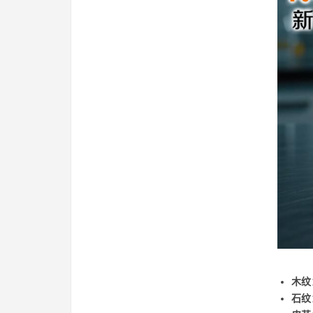
木纹
石纹