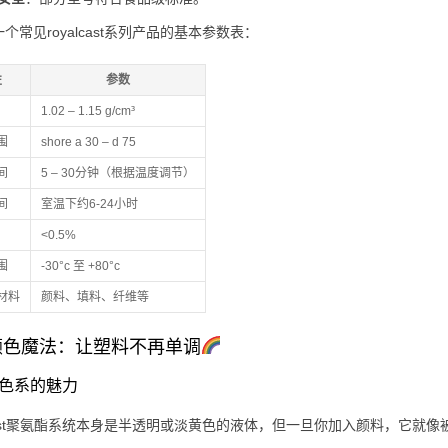
个常见royalcast系列产品的基本参数表：
性
参数
1.02 – 1.15 g/cm³
围
shore a 30 – d 75
间
5 – 30分钟（根据温度调节）
间
室温下约6-24小时
<0.5%
围
-30°c 至 +80°c
材料
颜料、填料、纤维等
颜色魔法：让塑料不再单调
基础色系的魅力
alcast聚氨酯系统本身是半透明或淡黄色的液体，但一旦你加入颜料，它