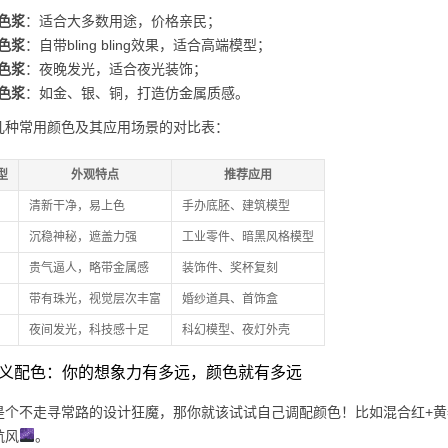
色浆
：适合大多数用途，价格亲民；
色浆
：自带bling bling效果，适合高端模型；
色浆
：夜晚发光，适合夜光装饰；
色浆
：如金、银、铜，打造仿金属质感。
几种常用颜色及其应用场景的对比表：
型
外观特点
推荐应用
清新干净，易上色
手办底胚、建筑模型
沉稳神秘，遮盖力强
工业零件、暗黑风格模型
贵气逼人，略带金属感
装饰件、奖杯复刻
带有珠光，视觉层次丰富
婚纱道具、首饰盒
夜间发光，科技感十足
科幻模型、夜灯外壳
自定义配色：你的想象力有多远，颜色就有多远
是个不走寻常路的设计狂魔，那你就该试试自己调配颜色！比如混合红+黄=
航风
。