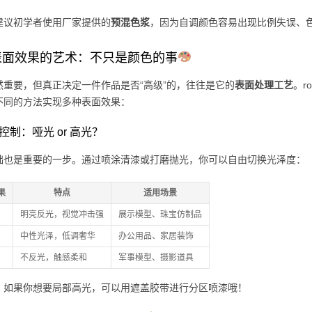
建议初学者使用厂家提供的
预混色浆
，因为自调颜色容易出现比例失误、
表面效果的艺术：不只是颜色的事
然重要，但真正决定一件作品是否“高级”的，往往是它的
表面处理工艺
。r
不同的方法实现多种表面效果：
泽控制：哑光 or 高光？
础也是重要的一步。通过喷涂清漆或打磨抛光，你可以自由切换光泽度：
果
特点
适用场景
明亮反光，视觉冲击强
展示模型、珠宝仿制品
中性光泽，低调奢华
办公用品、家居装饰
不反光，触感柔和
军事模型、摄影道具
：如果你想要局部高光，可以用遮盖胶带进行分区喷漆哦！