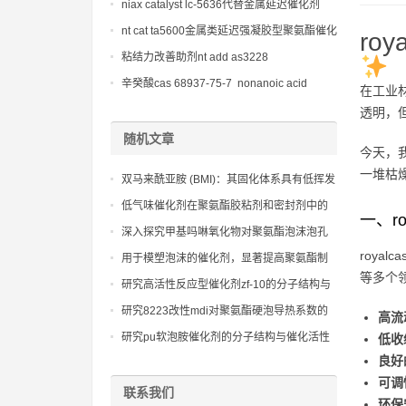
niax catalyst lc-5636代替金属延迟催化剂
nt cat ta5600金属类延迟强凝胶型聚氨酯催化
ro
剂
粘结力改善助剂nt add as3228
辛癸酸cas 68937-75-7 nonanoic acid
在工业材
透明，但
随机文章
今天，
一堆枯
双马来酰亚胺 (BMI)：其固化体系具有低挥发
性，固化收缩率小，是制造高精度、大尺寸
低气味催化剂在聚氨酯胶粘剂和密封剂中的
一、r
复合材料构件的理想选择
应用，提供快速固化且无残留气味。
深入探究甲基吗啉氧化物对聚氨酯泡沫泡孔
结构的精细微调作用
roya
用于模塑泡沫的催化剂，显著提高聚氨酯制
等多个
品的压缩永久变形和耐久性
研究高活性反应型催化剂zf-10的分子结构与
催化活性的关系，实现性能定制。
研究8223改性mdi对聚氨酯硬泡导热系数的
高流
精确控制方法
研究pu软泡胺催化剂的分子结构与催化活性
低收
的关系，实现性能定制。
良好
可调
联系我们
环保