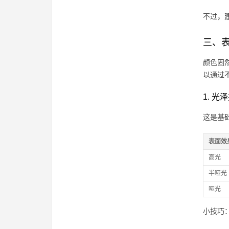
不过，
三、
颜色固
以通过
1. 光
这是基
表面效
高光
半哑光
哑光
小技巧