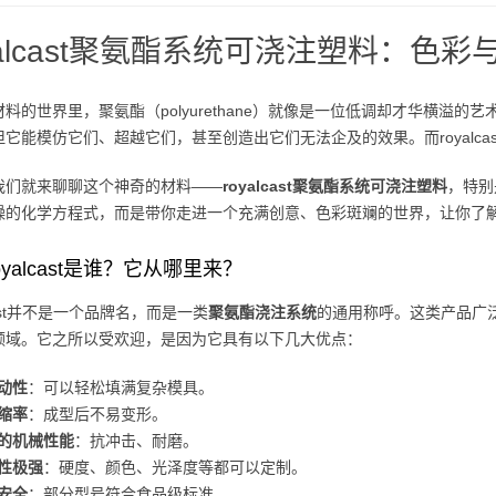
yalcast聚氨酯系统可浇注塑料：
料的世界里，聚氨酯（polyurethane）就像是一位低调却才华横溢
它能模仿它们、超越它们，甚至创造出它们无法企及的效果。而royalca
我们就来聊聊这个神奇的材料——
royalcast聚氨酯系统可浇注塑料
，特别
燥的化学方程式，而是带你走进一个充满创意、色彩斑斓的世界，让你了
oyalcast是谁？它从哪里来？
lcast并不是一个品牌名，而是一类
聚氨酯浇注系统
的通用称呼。这类产品广
领域。它之所以受欢迎，是因为它具有以下几大优点：
动性
：可以轻松填满复杂模具。
缩率
：成型后不易变形。
的机械性能
：抗冲击、耐磨。
性极强
：硬度、颜色、光泽度等都可以定制。
安全
：部分型号符合食品级标准。