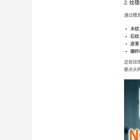
2. 
通过模具
木纹
石纹
皮革
碳纤
这些纹
都点头