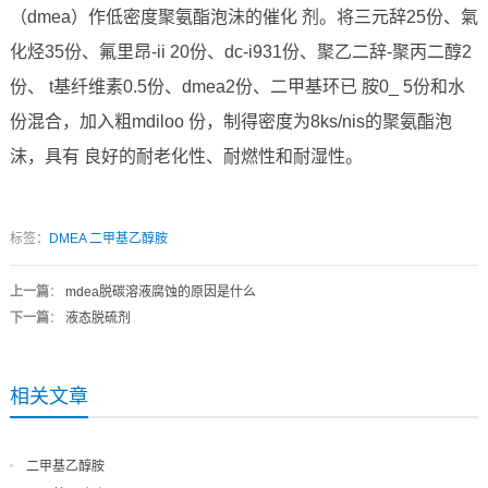
（dmea）作低密度聚氨酯泡沬的催化 剂。将三元辞25份、氣
化烃35份、氟里昂-ii 20份、dc-i931份、聚乙二辞-聚丙二醇2
份、 t基纤维素0.5份、dmea2份、二甲基环已 胺0_ 5份和水
份混合，加入粗mdiloo 份，制得密度为8ks/nis的聚氨酯泡
沫，具有 良好的耐老化性、耐燃性和耐湿性。
标签：
DMEA
二甲基乙醇胺
上一篇
：
mdea脱碳溶液腐蚀的原因是什么
下一篇
：
液态脱硫剂
相关文章
二甲基乙醇胺