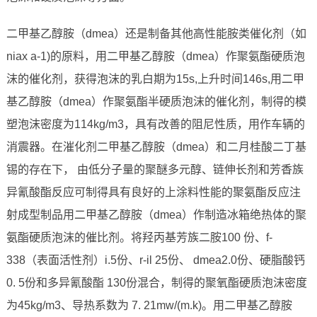
二甲基乙醇胺（dmea）还是制备其他高性能胺类催化剂（如
niax a-1)的原料，用二甲基乙醇胺（dmea）作聚氨酯硬质泡
沫的催化剂，获得泡沫的乳白期为15s,上升时间146s,用二甲
基乙醇胺（dmea）作聚氨酯半硬质泡沫的催化剂，制得的模
塑泡沫密度为114kg/m3，具有改善的阻尼性质，用作车辆的
消震器。在漼化剂二甲基乙醇胺（dmea）和二月桂酸二丁基
锡的存在下， 由低分子量的聚醚多元醇、链伸长剂和芳香族
异氰酸酯反应可制得具有良好的上涂料性能的聚氨酯反应注
射成型制品用二甲基乙醇胺（dmea）作制造冰箱绝热体的聚
氨酯硬质泡沫的催比剂。将羟丙基芳族二胺100 份、f-
338（表面活性剂）i.5份、r-il 25份、 dmea2.0份、硬脂酸钙
0. 5份和多异氰酸酯 130份混合，制得的聚氧酯硬质泡沫密度
为45kg/m3、导热系数为 7. 21mw/(m.k)。用二甲基乙醇胺