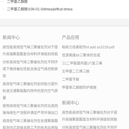
二甲基乙醇胺
二甲基乙醇胺/108-01-0/dmea/jeffcat dmea
新闻中心
产品应用
高性能高效低气味三聚催化剂对于提
粘结力改善助剂nt add as3228.pdf
升高端聚氨酯复合材料环保级别效能
低游离度tdi三聚体的合成
分析高效低气味三聚催化剂在不同环
三(二甲氨基丙基)六氢三嗪
境下维持催化性能且保证气味控制表
五甲基二乙烯三胺
现
二甲基苄胺
高效低气味三聚催化剂如何助力提升
甲基单乙醇胺防护措施
轨道交通聚氨酯内饰件的室内空气质
量
新闻中心
使用高效低气味三聚催化剂优化高回
高性能高效低气味三聚催化剂对于提
弹海绵生产流程并满足严苛环保出口
升高端聚氨酯复合材料环保级别效能
高效低气味三聚催化剂在处理聚氨酯
分析高效低气味三聚催化剂在不同环
软泡内芯异味去除工艺的技术应用指