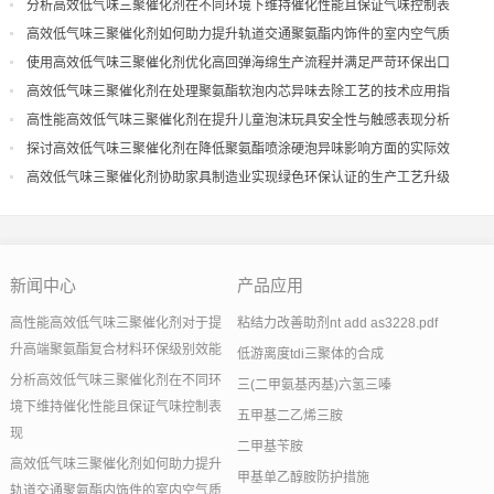
分析高效低气味三聚催化剂在不同环境下维持催化性能且保证气味控制表
现
高效低气味三聚催化剂如何助力提升轨道交通聚氨酯内饰件的室内空气质
量
使用高效低气味三聚催化剂优化高回弹海绵生产流程并满足严苛环保出口
高效低气味三聚催化剂在处理聚氨酯软泡内芯异味去除工艺的技术应用指
导
高性能高效低气味三聚催化剂在提升儿童泡沫玩具安全性与触感表现分析
探讨高效低气味三聚催化剂在降低聚氨酯喷涂硬泡异味影响方面的实际效
果
高效低气味三聚催化剂协助家具制造业实现绿色环保认证的生产工艺升级
新闻中心
产品应用
高性能高效低气味三聚催化剂对于提
粘结力改善助剂nt add as3228.pdf
升高端聚氨酯复合材料环保级别效能
低游离度tdi三聚体的合成
分析高效低气味三聚催化剂在不同环
三(二甲氨基丙基)六氢三嗪
境下维持催化性能且保证气味控制表
五甲基二乙烯三胺
现
二甲基苄胺
高效低气味三聚催化剂如何助力提升
甲基单乙醇胺防护措施
轨道交通聚氨酯内饰件的室内空气质