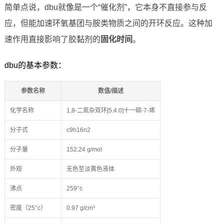
简单点说，dbu就像是一个“催化剂”，它本身不直接参与反
应，但能加速环氧基团与胺类物质之间的开环反应。这种加
速作用直接影响了胶黏剂的
固化时间
。
dbu的基本参数：
参数名称
数值/描述
化学名称
1,8-二氮杂双环[5.4.0]十一碳-7-烯
分子式
c9h16n2
分子量
152.24 g/mol
外观
无色至淡黄色液体
沸点
259°c
密度（25°c）
0.97 g/cm³