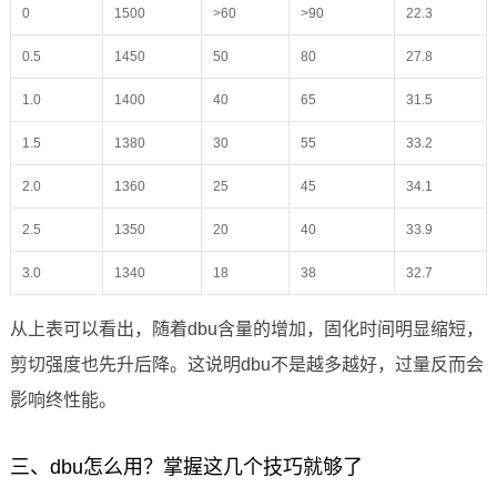
0
1500
>60
>90
22.3
0.5
1450
50
80
27.8
1.0
1400
40
65
31.5
1.5
1380
30
55
33.2
2.0
1360
25
45
34.1
2.5
1350
20
40
33.9
3.0
1340
18
38
32.7
从上表可以看出，随着dbu含量的增加，固化时间明显缩短，
剪切强度也先升后降。这说明dbu不是越多越好，过量反而会
影响终性能。
三、dbu怎么用？掌握这几个技巧就够了