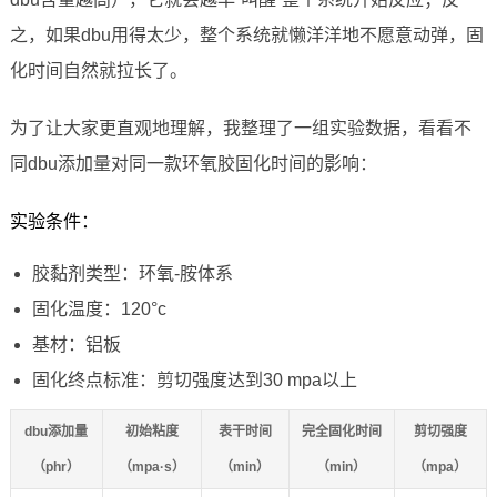
之，如果dbu用得太少，整个系统就懒洋洋地不愿意动弹，固
化时间自然就拉长了。
为了让大家更直观地理解，我整理了一组实验数据，看看不
同dbu添加量对同一款环氧胶固化时间的影响：
实验条件：
胶黏剂类型：环氧-胺体系
固化温度：120°c
基材：铝板
固化终点标准：剪切强度达到30 mpa以上
dbu添加量
初始粘度
表干时间
完全固化时间
剪切强度
（phr）
（mpa·s）
（min）
（min）
（mpa）