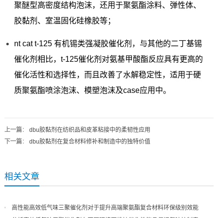
聚醚型高密度结构泡沫，还用于聚氨酯涂料、弹性体、
胶黏剂、室温固化硅橡胶等；
nt cat t-125 有机锡类强凝胶催化剂，与其他的二丁基锡
催化剂相比，t-125催化剂对氨基甲酸酯反应具有更高的
催化活性和选择性，而且改善了水解稳定性，适用于硬
质聚氨酯喷涂泡沫、模塑泡沫及case应用中。
上一篇
：
dbu胶黏剂在纺织品和皮革粘接中的柔韧性应用
下一篇
：
dbu胶黏剂在复合材料修补和制造中的独特价值
相关文章
高性能高效低气味三聚催化剂对于提升高端聚氨酯复合材料环保级别效能