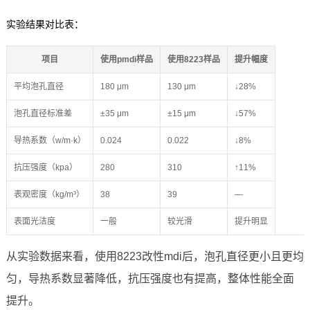
实验结果对比表：
项目
使用pmdi样品
使用8223样品
提升幅度
平均泡孔直径
180 μm
130 μm
↓28%
泡孔直径标准差
±35 μm
±15 μm
↓57%
导热系数（w/m·k）
0.024
0.022
↓8%
抗压强度（kpa）
280
310
↑11%
表观密度（kg/m³）
38
39
—
表面光洁度
一般
较光滑
提升明显
从实验数据来看，使用8223改性mdi后，泡孔直径更小且更均
匀，导热系数显著降低，抗压强度也有提高，整体性能全面
提升。