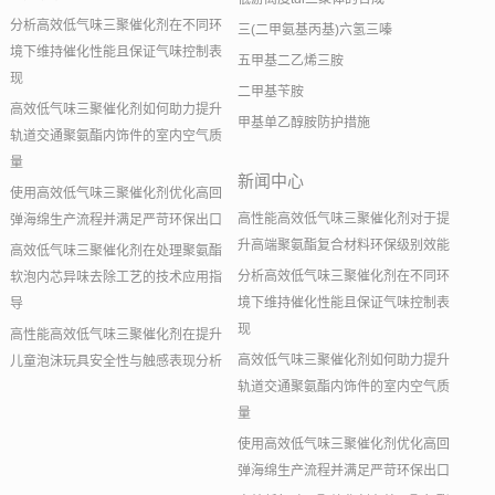
分析高效低气味三聚催化剂在不同环
三(二甲氨基丙基)六氢三嗪
境下维持催化性能且保证气味控制表
五甲基二乙烯三胺
现
二甲基苄胺
高效低气味三聚催化剂如何助力提升
甲基单乙醇胺防护措施
轨道交通聚氨酯内饰件的室内空气质
量
新闻中心
使用高效低气味三聚催化剂优化高回
高性能高效低气味三聚催化剂对于提
弹海绵生产流程并满足严苛环保出口
升高端聚氨酯复合材料环保级别效能
高效低气味三聚催化剂在处理聚氨酯
分析高效低气味三聚催化剂在不同环
软泡内芯异味去除工艺的技术应用指
境下维持催化性能且保证气味控制表
导
现
高性能高效低气味三聚催化剂在提升
高效低气味三聚催化剂如何助力提升
儿童泡沫玩具安全性与触感表现分析
轨道交通聚氨酯内饰件的室内空气质
量
使用高效低气味三聚催化剂优化高回
弹海绵生产流程并满足严苛环保出口