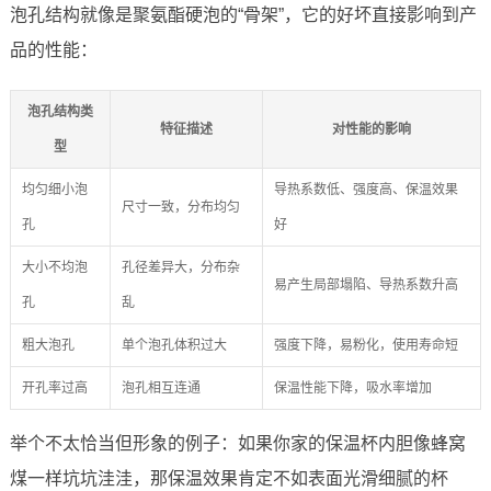
泡孔结构就像是聚氨酯硬泡的“骨架”，它的好坏直接影响到产
品的性能：
泡孔结构类
特征描述
对性能的影响
型
均匀细小泡
导热系数低、强度高、保温效果
尺寸一致，分布均匀
孔
好
大小不均泡
孔径差异大，分布杂
易产生局部塌陷、导热系数升高
孔
乱
粗大泡孔
单个泡孔体积过大
强度下降，易粉化，使用寿命短
开孔率过高
泡孔相互连通
保温性能下降，吸水率增加
举个不太恰当但形象的例子：如果你家的保温杯内胆像蜂窝
煤一样坑坑洼洼，那保温效果肯定不如表面光滑细腻的杯