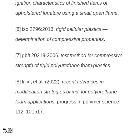
ignition characteristics of finished items of
upholstered furniture using a small open flame
.
[6] iso 2796:2013.
rigid cellular plastics —
determination of compressive properties
.
[7] gb/t 20219-2006.
test method for compressive
strength of rigid polyurethane foam plastics
.
[8] li, x., et al. (2022).
recent advances in
modification strategies of mdi for polyurethane
foam applications
. progress in polymer science,
112, 101517.
致谢