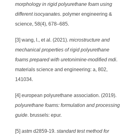
morphology in rigid polyurethane foam using
different isocyanates
. polymer engineering &
science, 58(4), 678–685.
[3] wang, l., et al. (2021).
microstructure and
mechanical properties of rigid polyurethane
foams prepared with uretonimine-modified mdi
.
materials science and engineering: a, 802,
141034.
[4] european polyurethane association. (2019).
polyurethane foams: formulation and processing
guide
. brussels: epur.
[5] astm d2859-19.
standard test method for