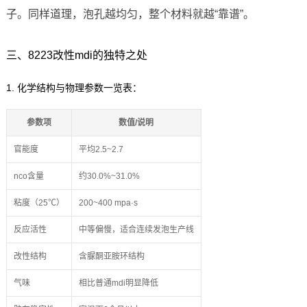
子。同样道理，泡孔越均匀，整个材料就越“靠谱”。
三、8223改性mdi的独特之处
1. 化学结构与物理参数一览表：
参数项
数值/说明
官能度
平均2.5~2.7
nco含量
约30.0%~31.0%
粘度（25℃）
200~400 mpa·s
反应活性
中等偏慢，适合连续发泡生产线
改性结构
含脲酮亚胺环结构
气味
相比普通mdi明显降低