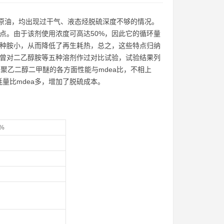
硫原油，均出现过干气、液态烃脱硫深度不够的情况。
点。由于该剂使用浓度可高达50%，因此它的循环量
三种胺小，从而降低了再生耗热，总之，这些特点归纳
院曾对二乙醇胺等五种溶剂作过对比试验，试验结果列
出聚乙二醇二甲醚的各方面性能与mdea比，不相上
量比mdea多，增加了脱硫成本。
s%