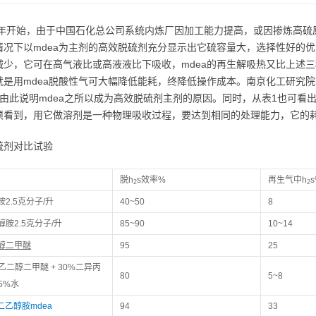
93年开始，由于中国石化总公司系统内炼厂因加工能力提高，或因掺炼高
情况下以mdea为主剂的高效脱硫剂充分显示出它硫容量大，选择性好的优
减少，它可在高气液比或高液液比下吸收，mdea的再生解吸热又比上述
就是用mdea脱酸性气可大幅降低能耗，终降低操作成本。南京化工研究
，由此说明mdea之所以成为高效脱硫剂主剂的原因。同时，从表1也可看
须看到，用它做溶剂是一种物理吸收过程，要达到相同的处理能力，它的耗
硫剂对比试验
脱h
s效率%
再生气中h
2
2
2.5克分子/升
40~50
8
胺2.5克分子/升
85~90
10~14
醇二甲醚
95
25
乙二醇二甲醚 + 30%二异丙
80
5~8
 5%水
二乙醇胺
mdea
94
33