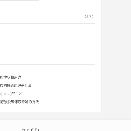
分享：
醇胺性状和用途
醇胺的脱硫原理是什么
mdea)的工艺
乙醇胺脱硫溶液降解的方法
联系我们