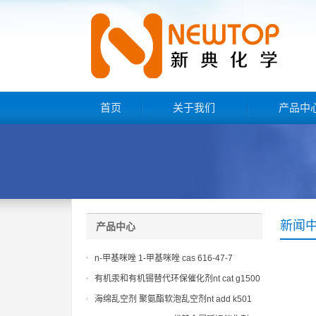
首页
关于我们
产品中
新闻
产品中心
n-甲基咪唑 1-甲基咪唑 cas 616-47-7
lupragen nmi
有机汞和有机锡替代环保催化剂nt cat g1500
海绵乱空剂 聚氨酯软泡乱空剂nt add k501