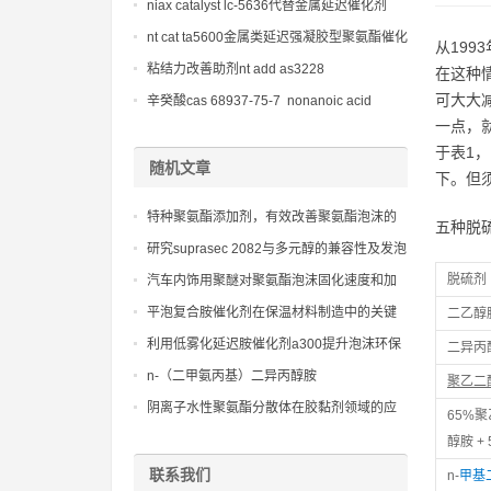
niax catalyst lc-5636代替金属延迟催化剂
nt cat ta5600金属类延迟强凝胶型聚氨酯催化
从19
剂
粘结力改善助剂nt add as3228
在这种
可大大
辛癸酸cas 68937-75-7 nonanoic acid
一点，
于表1
随机文章
下。但
特种聚氨酯添加剂，有效改善聚氨酯泡沫的
五种脱
孔径结构和表面质量
研究suprasec 2082与多元醇的兼容性及发泡
特性
脱硫剂
汽车内饰用聚醚对聚氨酯泡沫固化速度和加
工窗口的调控作用
平泡复合胺催化剂在保温材料制造中的关键
二乙醇胺
地位：提升能效与降低成本
利用低雾化延迟胺催化剂a300提升泡沫环保
二异丙醇
性能的研究
n-（二甲氨丙基）二异丙醇胺
聚乙二
阴离子水性聚氨酯分散体在胶黏剂领域的应
65%聚
用前景
醇胺 +
联系我们
n-
甲基