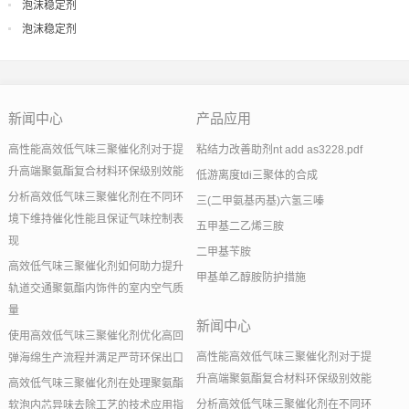
泡沫稳定剂
泡沫稳定剂
新闻中心
产品应用
高性能高效低气味三聚催化剂对于提
粘结力改善助剂nt add as3228.pdf
升高端聚氨酯复合材料环保级别效能
低游离度tdi三聚体的合成
分析高效低气味三聚催化剂在不同环
三(二甲氨基丙基)六氢三嗪
境下维持催化性能且保证气味控制表
五甲基二乙烯三胺
现
二甲基苄胺
高效低气味三聚催化剂如何助力提升
甲基单乙醇胺防护措施
轨道交通聚氨酯内饰件的室内空气质
量
新闻中心
使用高效低气味三聚催化剂优化高回
高性能高效低气味三聚催化剂对于提
弹海绵生产流程并满足严苛环保出口
升高端聚氨酯复合材料环保级别效能
高效低气味三聚催化剂在处理聚氨酯
分析高效低气味三聚催化剂在不同环
软泡内芯异味去除工艺的技术应用指