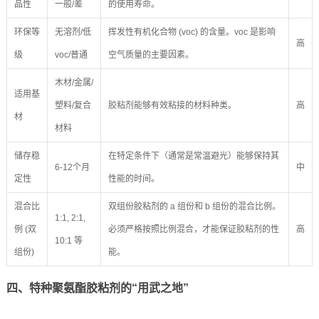
品性
一般/差
的使用寿命。
环保等
无溶剂/低
挥发性有机化合物 (voc) 的含量。voc 是影响
高
级
voc/普通
空气质量的主要因素。
木材/金属/
适用基
塑料/复合
胶粘剂能够有效粘接的材料种类。
高
材
材料
储存稳
在特定条件下（通常是常温避光）能够保持其
6-12个月
中
定性
性能的时间。
混合比
双组份胶粘剂的 a 组份和 b 组份的混合比例。
1:1, 2:1,
例 (双
必须严格按照比例混合，才能保证胶粘剂的性
高
10:1 等
组份)
能。
四、特种聚氨酯胶粘剂的“用武之地”