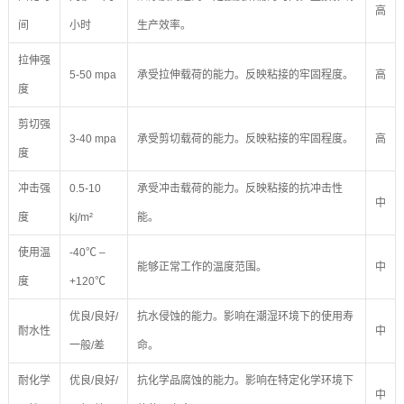
高
间
小时
生产效率。
拉伸强
5-50 mpa
承受拉伸载荷的能力。反映粘接的牢固程度。
高
度
剪切强
3-40 mpa
承受剪切载荷的能力。反映粘接的牢固程度。
高
度
冲击强
0.5-10
承受冲击载荷的能力。反映粘接的抗冲击性
中
度
kj/m²
能。
使用温
-40℃ –
能够正常工作的温度范围。
中
度
+120℃
优良/良好/
抗水侵蚀的能力。影响在潮湿环境下的使用寿
耐水性
中
一般/差
命。
耐化学
优良/良好/
抗化学品腐蚀的能力。影响在特定化学环境下
中