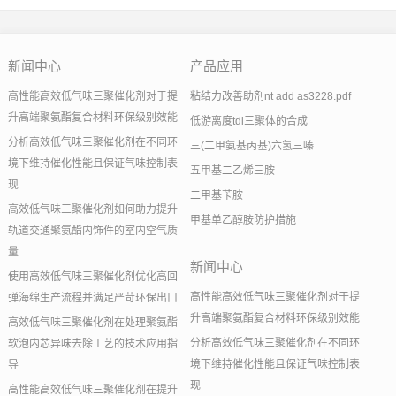
新闻中心
产品应用
高性能高效低气味三聚催化剂对于提
粘结力改善助剂nt add as3228.pdf
升高端聚氨酯复合材料环保级别效能
低游离度tdi三聚体的合成
分析高效低气味三聚催化剂在不同环
三(二甲氨基丙基)六氢三嗪
境下维持催化性能且保证气味控制表
五甲基二乙烯三胺
现
二甲基苄胺
高效低气味三聚催化剂如何助力提升
甲基单乙醇胺防护措施
轨道交通聚氨酯内饰件的室内空气质
量
新闻中心
使用高效低气味三聚催化剂优化高回
高性能高效低气味三聚催化剂对于提
弹海绵生产流程并满足严苛环保出口
升高端聚氨酯复合材料环保级别效能
高效低气味三聚催化剂在处理聚氨酯
分析高效低气味三聚催化剂在不同环
软泡内芯异味去除工艺的技术应用指
境下维持催化性能且保证气味控制表
导
现
高性能高效低气味三聚催化剂在提升