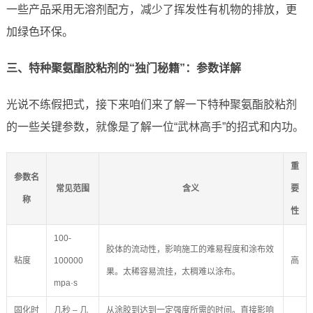
一些产品采用无溶剂配方，减少了挥发性有机物的排放，更
加绿色环保。
三、特种聚氨酯胶粘剂的“独门秘籍”：参数详解
光说不练假把式，接下来咱们来了解一下特种聚氨酯胶粘剂
的一些关键参数，就像是了解一位“武林高手”的招式和内功。
重
参数名
常见范围
含义
要
称
性
100-
胶体的流动性，影响施工的难易程度和涂布效
粘度
100000
高
果。太稀容易流挂，太稠难以涂布。
mpa·s
固化时
几秒 – 几
从涂胶到达到一定强度所需的时间。直接影响