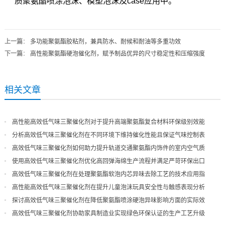
质聚氨酯喷涂泡沫、模塑泡沫及case应用中。
上一篇
：
多功能聚氨酯胶粘剂，兼具防水、耐候和耐油等多重功效
下一篇
：
高性能聚氨酯硬泡催化剂，赋予制品优异的尺寸稳定性和压缩强度
相关文章
高性能高效低气味三聚催化剂对于提升高端聚氨酯复合材料环保级别效能
分析高效低气味三聚催化剂在不同环境下维持催化性能且保证气味控制表
现
高效低气味三聚催化剂如何助力提升轨道交通聚氨酯内饰件的室内空气质
量
使用高效低气味三聚催化剂优化高回弹海绵生产流程并满足严苛环保出口
高效低气味三聚催化剂在处理聚氨酯软泡内芯异味去除工艺的技术应用指
导
高性能高效低气味三聚催化剂在提升儿童泡沫玩具安全性与触感表现分析
探讨高效低气味三聚催化剂在降低聚氨酯喷涂硬泡异味影响方面的实际效
果
高效低气味三聚催化剂协助家具制造业实现绿色环保认证的生产工艺升级