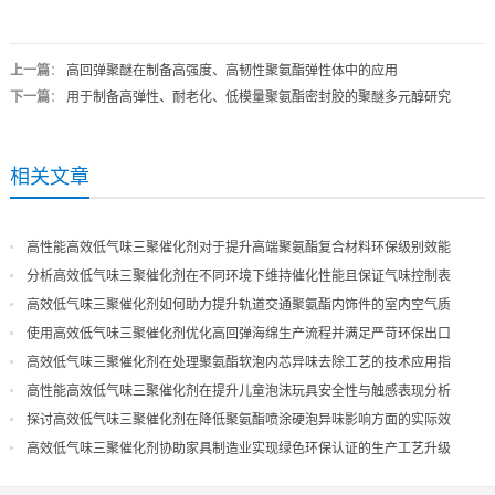
上一篇
：
高回弹聚醚在制备高强度、高韧性聚氨酯弹性体中的应用
下一篇
：
用于制备高弹性、耐老化、低模量聚氨酯密封胶的聚醚多元醇研究
相关文章
高性能高效低气味三聚催化剂对于提升高端聚氨酯复合材料环保级别效能
分析高效低气味三聚催化剂在不同环境下维持催化性能且保证气味控制表
现
高效低气味三聚催化剂如何助力提升轨道交通聚氨酯内饰件的室内空气质
量
使用高效低气味三聚催化剂优化高回弹海绵生产流程并满足严苛环保出口
高效低气味三聚催化剂在处理聚氨酯软泡内芯异味去除工艺的技术应用指
导
高性能高效低气味三聚催化剂在提升儿童泡沫玩具安全性与触感表现分析
探讨高效低气味三聚催化剂在降低聚氨酯喷涂硬泡异味影响方面的实际效
果
高效低气味三聚催化剂协助家具制造业实现绿色环保认证的生产工艺升级