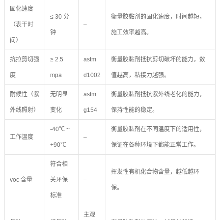
固化速度
≤ 30 分
衡量胶黏剂的固化速度，时间越短，
（表干时
–
钟
施工效率越高。
间）
抗拉剪切强
≥ 2.5
astm
衡量胶黏剂抵抗剪切破坏的能力，数
度
mpa
d1002
值越高，粘接力越强。
耐候性（紫
无明显
astm
衡量胶黏剂抵抗紫外线老化的能力，
外线照射）
变化
g154
保持性能的稳定。
-40℃ ~
衡量胶黏剂在不同温度下的适用性，
工作温度
–
+90℃
保证在各种环境下都能正常工作。
符合相
挥发性有机化合物含量，越低越环
voc 含量
关环保
–
保。
标准
主观