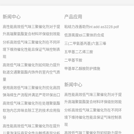
新闻中心
产品应用
高性能高效低气味三聚催化剂对于提
粘结力改善助剂nt add as3228.pdf
升高端聚氨酯复合材料环保级别效能
低游离度tdi三聚体的合成
分析高效低气味三聚催化剂在不同环
三(二甲氨基丙基)六氢三嗪
境下维持催化性能且保证气味控制表
五甲基二乙烯三胺
现
二甲基苄胺
高效低气味三聚催化剂如何助力提升
甲基单乙醇胺防护措施
轨道交通聚氨酯内饰件的室内空气质
量
新闻中心
使用高效低气味三聚催化剂优化高回
高性能高效低气味三聚催化剂对于提
弹海绵生产流程并满足严苛环保出口
升高端聚氨酯复合材料环保级别效能
高效低气味三聚催化剂在处理聚氨酯
分析高效低气味三聚催化剂在不同环
软泡内芯异味去除工艺的技术应用指
境下维持催化性能且保证气味控制表
导
现
高性能高效低气味三聚催化剂在提升
高效低气味三聚催化剂如何助力提升
儿童泡沫玩具安全性与触感表现分析