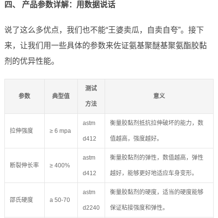
四、 产品参数详解：用数据说话
说了这么多优点，我们也不能“王婆卖瓜，自卖自夸”。接下
来，让我们用一些具体的参数来佐证氨基聚醚基聚氨酯胶黏
剂的优异性能。
测试
参数
典型值
意义
方法
astm
衡量胶黏剂抵抗拉伸破坏的能力，数
拉伸强度
≥ 6 mpa
d412
值越高，强度越好。
astm
衡量胶黏剂的弹性，数值越高，弹性
断裂伸长率
≥ 400%
d412
越好，能够更好地适应车身变形。
astm
衡量胶黏剂的硬度，适当的硬度能够
邵氏硬度
a 50-70
d2240
保证粘接强度和弹性。