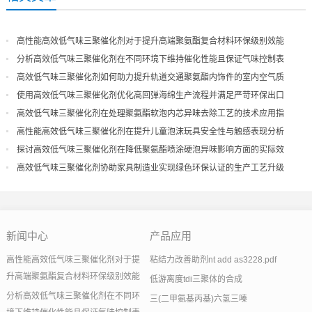
高性能高效低气味三聚催化剂对于提升高端聚氨酯复合材料环保级别效能
分析高效低气味三聚催化剂在不同环境下维持催化性能且保证气味控制表
现
高效低气味三聚催化剂如何助力提升轨道交通聚氨酯内饰件的室内空气质
量
使用高效低气味三聚催化剂优化高回弹海绵生产流程并满足严苛环保出口
高效低气味三聚催化剂在处理聚氨酯软泡内芯异味去除工艺的技术应用指
导
高性能高效低气味三聚催化剂在提升儿童泡沫玩具安全性与触感表现分析
探讨高效低气味三聚催化剂在降低聚氨酯喷涂硬泡异味影响方面的实际效
果
高效低气味三聚催化剂协助家具制造业实现绿色环保认证的生产工艺升级
新闻中心
产品应用
高性能高效低气味三聚催化剂对于提
粘结力改善助剂nt add as3228.pdf
升高端聚氨酯复合材料环保级别效能
低游离度tdi三聚体的合成
分析高效低气味三聚催化剂在不同环
三(二甲氨基丙基)六氢三嗪