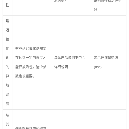
通风处）
说明储存稳定性不
性
好
延
迟
催
化
有些延迟催化剂需要
剂
在达到一定的温度才
具体产品说明书中会
差示扫描量热法
的
能释放活性，这个参
详细说明
(dsc)
释
数也很重要。
放
温
度
与
其