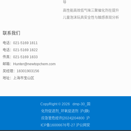
导
高性能高效低气味三聚催化剂在提升
儿童泡沫玩具安全性与触感表现分析
联系我们
电话：021-5169 1811
电话：021-5169 1822
传真：021-5169 1833
邮箱：Hunter@newtopchem.com
吴经理：18301903156
地址：上海市宝山区
CopyRight © 2026 dmp-30_固
化剂促进剂_环氧促进剂 沪(静)
应急管危经许[2024]204800
沪
ICP备16006676号-27
沪公网安