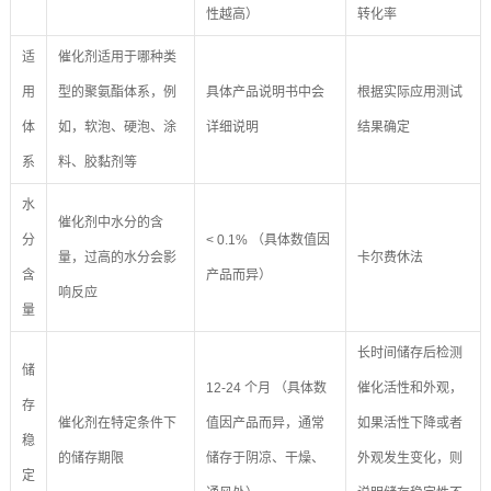
性越高）
转化率
适
催化剂适用于哪种类
用
型的聚氨酯体系，例
具体产品说明书中会
根据实际应用测试
体
如，软泡、硬泡、涂
详细说明
结果确定
系
料、胶黏剂等
水
催化剂中水分的含
分
< 0.1% （具体数值因
量，过高的水分会影
卡尔费休法
含
产品而异）
响反应
量
长时间储存后检测
储
12-24 个月 （具体数
催化活性和外观，
存
催化剂在特定条件下
值因产品而异，通常
如果活性下降或者
稳
的储存期限
储存于阴凉、干燥、
外观发生变化，则
定