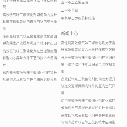
境下维持催化性能且保证气味控制表
五甲基二乙烯三胺
现
二甲基苄胺
高效低气味三聚催化剂如何助力提升
甲基单乙醇胺防护措施
轨道交通聚氨酯内饰件的室内空气质
量
新闻中心
使用高效低气味三聚催化剂优化高回
高性能高效低气味三聚催化剂对于提
弹海绵生产流程并满足严苛环保出口
升高端聚氨酯复合材料环保级别效能
高效低气味三聚催化剂在处理聚氨酯
分析高效低气味三聚催化剂在不同环
软泡内芯异味去除工艺的技术应用指
境下维持催化性能且保证气味控制表
导
现
高性能高效低气味三聚催化剂在提升
高效低气味三聚催化剂如何助力提升
儿童泡沫玩具安全性与触感表现分析
轨道交通聚氨酯内饰件的室内空气质
量
使用高效低气味三聚催化剂优化高回
弹海绵生产流程并满足严苛环保出口
高效低气味三聚催化剂在处理聚氨酯
软泡内芯异味去除工艺的技术应用指