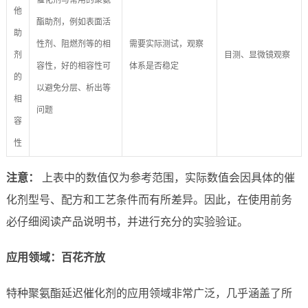
催化剂与常用的聚氨
他
酯助剂，例如表面活
助
性剂、阻燃剂等的相
需要实际测试，观察
剂
目测、显微镜观察
容性，好的相容性可
体系是否稳定
的
以避免分层、析出等
相
问题
容
性
注意：
上表中的数值仅为参考范围，实际数值会因具体的催
化剂型号、配方和工艺条件而有所差异。因此，在使用前务
必仔细阅读产品说明书，并进行充分的实验验证。
应用领域：百花齐放
特种聚氨酯延迟催化剂的应用领域非常广泛，几乎涵盖了所