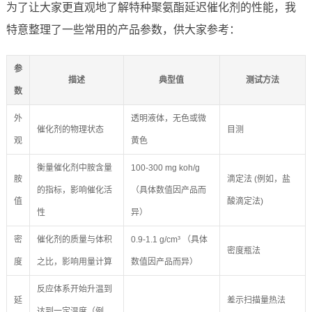
为了让大家更直观地了解特种聚氨酯延迟催化剂的性能，我
特意整理了一些常用的产品参数，供大家参考：
参
描述
典型值
测试方法
数
外
透明液体，无色或微
催化剂的物理状态
目测
观
黄色
衡量催化剂中胺含量
100-300 mg koh/g
胺
滴定法 (例如，盐
的指标，影响催化活
（具体数值因产品而
值
酸滴定法)
性
异）
密
催化剂的质量与体积
0.9-1.1 g/cm³ （具体
密度瓶法
度
之比，影响用量计算
数值因产品而异）
反应体系开始升温到
延
差示扫描量热法
达到一定温度（例