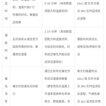
迟
5-30 分钟 （具体数值
(dsc) 或 红外光谱
如，温度升高5℃）
时
因配方和温度而异）
法 (ftir) 实时监测反
所需的时间，衡量延
间
应进程
迟效果
1-10 分钟 （具体数值
凝
反应体系从液态变为
因配方和温度而异，
凝胶时间测试仪，
胶
固态所需的时间，衡
与延迟时间相关，好
或者目测/用探针测
时
量固化速度
的延迟催化剂能在延
试
间
迟后迅速固化）
通过比较有无催化剂
差示扫描量热法
催
的反应速度来衡量
(dsc) 或 红外光谱
化
催化剂加速反应的能
（通常用反应温度上
法 (ftir) 实时监测反
活
力
升速率或者转化率来
应进程，气相色谱
性
表示，数值越高，活
法 (gc) 监测反应物