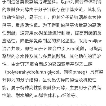
于制造各类聚氨酯泡沫塑料。以po为聚合单体制得
的聚醚多元醇由于分子链段存在甲基支链，其制品
流动性能好，易于加工，但其分子链链端基本为仲
羟基，反应活性低。为了得到伯羟基含量高的高活
性聚醚，通常用eo对聚醚进行封端，提高聚醚的反
应活性，降低聚氨酯制品的熟化温度。采用eo与po
混合共聚，即在po开环聚合中引入eo链段，可提高
聚醚的亲水性及其与多异氰酸酯、其他助剂的混溶
性。由thf开环聚合而成的聚四亚甲基醚乙二醇
（polytetrahydrofuran glycol，简称ptmeg）具有整
齐排列的分子结构，呈现出优异的物理及机械性
能，属于特种高性能聚醚多元醇，主要用于合成高
性能、耐水解的pu弹性体和pu纤维等。