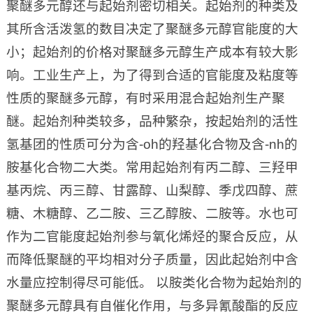
聚醚多元醇还与起始剂密切相关。起始剂的种类及
其所含活泼氢的数目决定了聚醚多元醇官能度的大
小；起始剂的价格对聚醚多元醇生产成本有较大影
响。工业生产上，为了得到合适的官能度及粘度等
性质的聚醚多元醇，有时采用混合起始剂生产聚
醚。起始剂种类较多，品种繁杂，按起始剂的活性
氢基团的性质可分为含-oh的羟基化合物及含-nh的
胺基化合物二大类。常用起始剂有丙二醇、三羟甲
基丙烷、丙三醇、甘露醇、山梨醇、季戊四醇、蔗
糖、木糖醇、乙二胺、三乙醇胺、二胺等。水也可
作为二官能度起始剂参与氧化烯烃的聚合反应，从
而降低聚醚的平均相对分子质量，因此起始剂中含
水量应控制得尽可能低。 以胺类化合物为起始剂的
聚醚多元醇具有自催化作用，与多异氰酸酯的反应