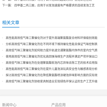
下一篇
：
四甲基二丙三胺，应用于对发泡速度有严格要求的连续发泡工艺
相关文章
高性能高效低气味三聚催化剂对于提升高端聚氨酯复合材料环保级别效能
分析高效低气味三聚催化剂在不同环境下维持催化性能且保证气味控制表
现
高效低气味三聚催化剂如何助力提升轨道交通聚氨酯内饰件的室内空气质
量
使用高效低气味三聚催化剂优化高回弹海绵生产流程并满足严苛环保出口
高效低气味三聚催化剂在处理聚氨酯软泡内芯异味去除工艺的技术应用指
导
高性能高效低气味三聚催化剂在提升儿童泡沫玩具安全性与触感表现分析
探讨高效低气味三聚催化剂在降低聚氨酯喷涂硬泡异味影响方面的实际效
果
高效低气味三聚催化剂协助家具制造业实现绿色环保认证的生产工艺升级
新闻中心
产品应用