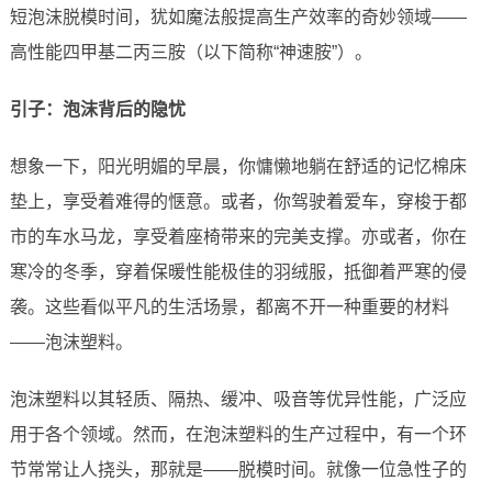
短泡沫脱模时间，犹如魔法般提高生产效率的奇妙领域——
高性能四甲基二丙三胺（以下简称“神速胺”）。
引子：泡沫背后的隐忧
想象一下，阳光明媚的早晨，你慵懒地躺在舒适的记忆棉床
垫上，享受着难得的惬意。或者，你驾驶着爱车，穿梭于都
市的车水马龙，享受着座椅带来的完美支撑。亦或者，你在
寒冷的冬季，穿着保暖性能极佳的羽绒服，抵御着严寒的侵
袭。这些看似平凡的生活场景，都离不开一种重要的材料
——泡沫塑料。
泡沫塑料以其轻质、隔热、缓冲、吸音等优异性能，广泛应
用于各个领域。然而，在泡沫塑料的生产过程中，有一个环
节常常让人挠头，那就是——脱模时间。就像一位急性子的