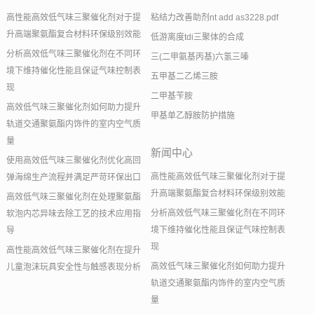
高性能高效低气味三聚催化剂对于提
粘结力改善助剂nt add as3228.pdf
升高端聚氨酯复合材料环保级别效能
低游离度tdi三聚体的合成
分析高效低气味三聚催化剂在不同环
三(二甲氨基丙基)六氢三嗪
境下维持催化性能且保证气味控制表
五甲基二乙烯三胺
现
二甲基苄胺
高效低气味三聚催化剂如何助力提升
甲基单乙醇胺防护措施
轨道交通聚氨酯内饰件的室内空气质
量
新闻中心
使用高效低气味三聚催化剂优化高回
高性能高效低气味三聚催化剂对于提
弹海绵生产流程并满足严苛环保出口
升高端聚氨酯复合材料环保级别效能
高效低气味三聚催化剂在处理聚氨酯
分析高效低气味三聚催化剂在不同环
软泡内芯异味去除工艺的技术应用指
境下维持催化性能且保证气味控制表
导
现
高性能高效低气味三聚催化剂在提升
高效低气味三聚催化剂如何助力提升
儿童泡沫玩具安全性与触感表现分析
轨道交通聚氨酯内饰件的室内空气质
量