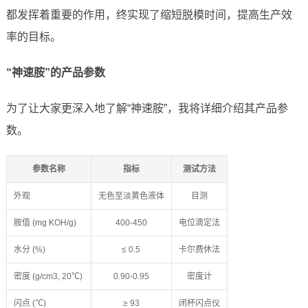
都发挥着重要的作用，终实现了缩短脱模时间，提高生产效
率的目标。
“神速胺”的产品参数
为了让大家更深入地了解“神速胺”，我将详细介绍其产品参
数。
参数名称
指标
测试方法
外观
无色至淡黄色液体
目测
胺值 (mg KOH/g)
400-450
电位滴定法
水分 (%)
≤ 0.5
卡尔费休法
密度 (g/cm3, 20℃)
0.90-0.95
密度计
闪点 (℃)
≥ 93
闭杯闪点仪