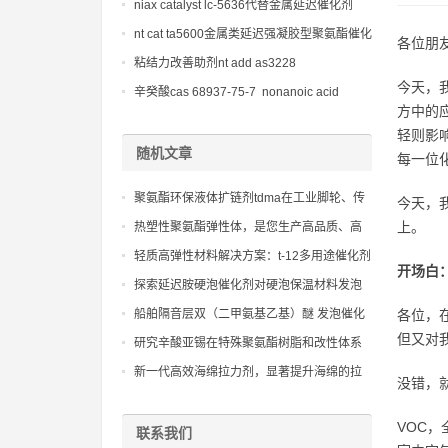
niax catalyst lc-5636代替金属延迟催化剂
nt cat ta5600金属类延迟强凝胶型聚氨酯催化
各位朋
剂
粘结力改善助剂nt add as3228
今天，
辛癸酸cas 68937-75-7 nonanoic acid
方中的
轻则影
随机文章
每一位
聚氨酯环保液体扩链剂tdma在工业脚轮、传
今天，
送带等耐磨制品中的性能优势与产业化应用
上。
热塑性聚氨酯弹性体，是您生产高品质、高
性能鞋材、管材和线缆护套的关键
轻质高弹性材料解决方案：t-12多用途催化剂
开场白：
的应用实例
探索延迟胺硬泡催化剂对硬泡保温材料发泡
速率和泡孔结构的精确调控作用。
船舶隔音层双（二甲氨基乙基）醚 发泡催化
各位，
剂bdmaee宽频降噪体系
但又对
研究辛酸亚锡在特殊聚氨酯树脂和改性体系
中的应用潜力
新一代高效海绵拉力剂，显著提升海绵的拉
没错，就
伸强度和撕裂强度
VOC
联系我们