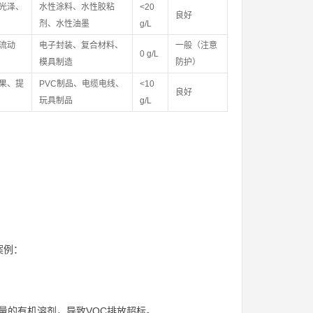
光泽、
水性涂料、水性胶粘
<20
良好
剂、水性油墨
g/L
流动
电子封装、复合材料、
一般（注意
0 g/L
模具制造
防护）
果、提
PVC制品、电缆电线、
<10
良好
玩具制品
g/L
案例：
量的有机溶剂，导致VOC排放超标。