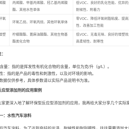
烯酸
丙烯酸、甲基丙烯酸、羟乙基丙烯酸
低VOC、良好的乳化性能、优异的
酯、其他水性单体
耐候性、附着力
环氧
零VOC、降低环氧树脂粘度、提高
环氧乙烷、环氧丙烷、其他环氧单体
性、改善加工性能
增塑
柠檬酸酯、蓖麻油酸酯、其他生物基
低VOC、无毒无味、良好的增塑效
酯类化合物
高柔韧性、耐寒性
注：
C含量：指的是挥发性有机化合物的含量，单位为克/升（g/L）。
性：指的是产品的毒性和刺激性，以及对环境的影响。
数据仅供参考，具体参数请以实际产品说明书为准。
反应型添加剂的应用案例
大家更深入地了解环保型反应型添加剂的应用，我再给大家分享几个实际
一：水性汽车涂料
的汽车涂料，为了达到良好的光泽、耐候性和耐刮擦性，往往需要添加大