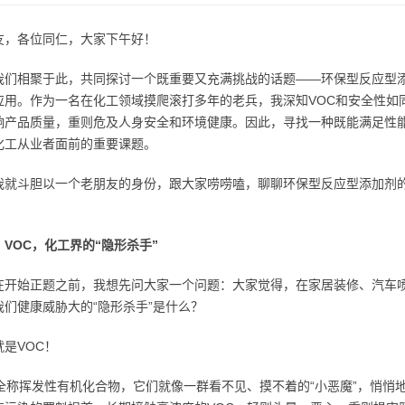
友，各位同仁，大家下午好！
我们相聚于此，共同探讨一个既重要又充满挑战的话题——环保型反应型添
应用。作为一名在化工领域摸爬滚打多年的老兵，我深知VOC和安全性如
响产品质量，重则危及人身安全和环境健康。因此，寻找一种既能满足性
化工从业者面前的重要课题。
我就斗胆以一个老朋友的身份，跟大家唠唠嗑，聊聊环保型反应型添加剂
VOC，化工界的“隐形杀手”
在开始正题之前，我想先问大家一个问题：大家觉得，在家居装修、汽车
我们健康威胁大的“隐形杀手”是什么？
是VOC！
，全称挥发性有机化合物，它们就像一群看不见、摸不着的“小恶魔”，悄