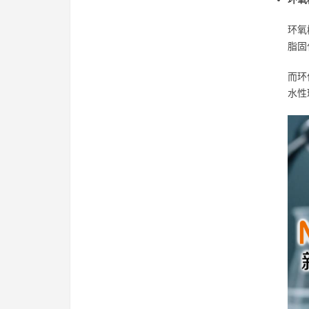
环氧
脂固
而环
水性