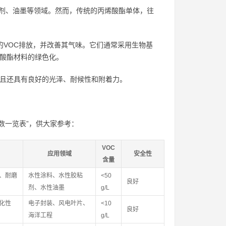
剂、油墨等领域。然而，传统的丙烯酸酯单体，往
的VOC排放，并改善其气味。它们通常采用生物基
烯酸酯材料的绿色化。
而且还具有良好的光泽、耐候性和附着力。
数一览表”，供大家参考：
VOC
应用领域
安全性
含量
、耐磨
水性涂料、水性胶粘
<50
良好
剂、水性油墨
g/L
化性
电子封装、风电叶片、
<10
良好
海洋工程
g/L