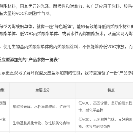
酸酯材料，因其优异的光泽、耐候性和附着力，被广泛应用于涂料、胶粘
有大量的VOC和刺激性气味。
保型丙烯酸酯单体，就像一座“绿色城堡”，能够有效地降低丙烯酸酯材料
酸酯单体、低VOC丙烯酸酯单体、或者水性丙烯酸酯技术，从而实现丙
，使用生物基丙烯酸酯单体的丙烯酸酯涂料，不仅能够降低VOC排放，
反应型添加剂的“产品参数一览表”
大家更直观地了解环保型反应型添加剂的性能，我特意准备了一份“产品参
类型
主要成分
特点
氨酯
低VOC、高固含量、良好的耐水性
聚醚多元醇、水性异氰酸酯、扩链剂
性、耐化学品性
环氧
低VOC、无刺激性气味、良好的固
生物基胺类化合物、改性胺类化合物
能、优异的耐腐蚀性