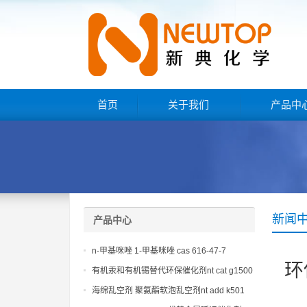
首页
关于我们
产品中
新闻
产品中心
n-甲基咪唑 1-甲基咪唑 cas 616-47-7
环
lupragen nmi
有机汞和有机锡替代环保催化剂nt cat g1500
海绵乱空剂 聚氨酯软泡乱空剂nt add k501