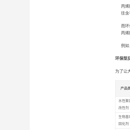
丙烯
往含
而环
丙烯
例如
环保型
为了让
产品
水性聚
改性剂
生物基
固化剂