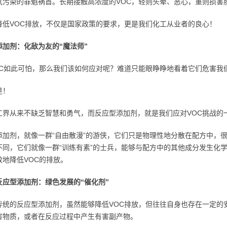
气污染的罪魁祸首。长期接触高浓度的VOC，轻则头晕、恶心，重则损害
降低VOC排放，不仅是国家政策的要求，更是我们化工从业者的良心！
添加剂：化敌为友的“魔法师”
OC如此可怕，那么我们该如何应对呢？难道只能眼睁睁地看着它们危害我
是！
工界从来不缺乏智慧和勇气，而反应型添加剂，就是我们应对VOC挑战的一
添加剂，就像一群“自由散漫”的游侠，它们只是物理性地分散在配方中，很
不同，它们就像一群“训练有素”的士兵，能够与配方中的其他成分发生化学
效地降低VOC的排放。
反应型添加剂：绿色发展的“催化剂”
传统的反应型添加剂，虽然能够降低VOC排放，但往往自身也存在一定的
害物质，或者在反应过程中产生有害副产物。