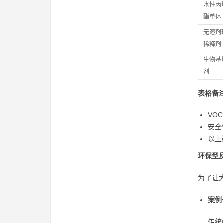
水性丙
酯单体
无溶剂
稀释剂
生物基
剂
表格备
VO
安全
以上
环保型
为了让
案例
传统