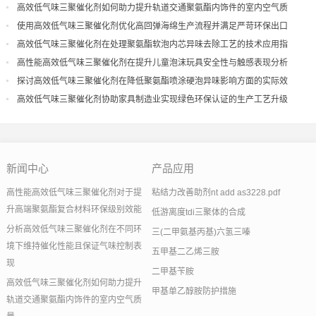
现
高效低气味三聚催化剂如何助力提升轨道交通聚氨酯内饰件的室内空气质
量
使用高效低气味三聚催化剂优化高回弹海绵生产流程并满足严苛环保出口
高效低气味三聚催化剂在处理聚氨酯软泡内芯异味去除工艺的技术应用指
导
高性能高效低气味三聚催化剂在提升儿童泡沫玩具安全性与触感表现分析
探讨高效低气味三聚催化剂在降低聚氨酯喷涂硬泡异味影响方面的实际效
果
高效低气味三聚催化剂协助家具制造业实现绿色环保认证的生产工艺升级
新闻中心
产品应用
高性能高效低气味三聚催化剂对于提
粘结力改善助剂nt add as3228.pdf
升高端聚氨酯复合材料环保级别效能
低游离度tdi三聚体的合成
分析高效低气味三聚催化剂在不同环
三(二甲氨基丙基)六氢三嗪
境下维持催化性能且保证气味控制表
五甲基二乙烯三胺
现
二甲基苄胺
高效低气味三聚催化剂如何助力提升
甲基单乙醇胺防护措施
轨道交通聚氨酯内饰件的室内空气质