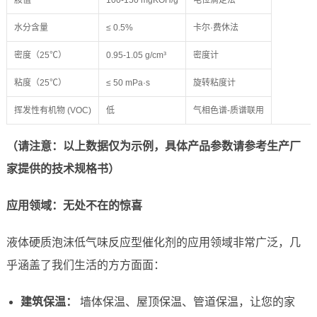
胺值
100-150 mgKOH/g
电位滴定法
水分含量
≤ 0.5%
卡尔·费休法
密度（25℃）
0.95-1.05 g/cm³
密度计
粘度（25℃）
≤ 50 mPa·s
旋转粘度计
挥发性有机物 (VOC)
低
气相色谱-质谱联用
（请注意：以上数据仅为示例，具体产品参数请参考生产厂
家提供的技术规格书）
应用领域：无处不在的惊喜
液体硬质泡沫低气味反应型催化剂的应用领域非常广泛，几
乎涵盖了我们生活的方方面面：
建筑保温：
墙体保温、屋顶保温、管道保温，让您的家