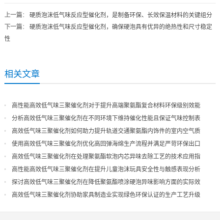
上一篇
：
硬质泡沫低气味反应型催化剂，是制备环保、长效保温材料的关键组分
下一篇
：
硬质泡沫低气味反应型催化剂，确保硬泡具有优异的绝热性和尺寸稳定
性
相关文章
高性能高效低气味三聚催化剂对于提升高端聚氨酯复合材料环保级别效能
分析高效低气味三聚催化剂在不同环境下维持催化性能且保证气味控制表
现
高效低气味三聚催化剂如何助力提升轨道交通聚氨酯内饰件的室内空气质
量
使用高效低气味三聚催化剂优化高回弹海绵生产流程并满足严苛环保出口
高效低气味三聚催化剂在处理聚氨酯软泡内芯异味去除工艺的技术应用指
导
高性能高效低气味三聚催化剂在提升儿童泡沫玩具安全性与触感表现分析
探讨高效低气味三聚催化剂在降低聚氨酯喷涂硬泡异味影响方面的实际效
果
高效低气味三聚催化剂协助家具制造业实现绿色环保认证的生产工艺升级