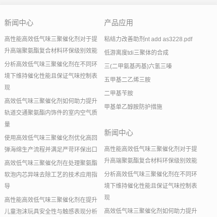
新闻中心
产品应用
高性能高效低气味三聚催化剂对于提
粘结力改善助剂nt add as3228.pdf
升高端聚氨酯复合材料环保级别效能
低游离度tdi三聚体的合成
分析高效低气味三聚催化剂在不同环
三(二甲氨基丙基)六氢三嗪
境下维持催化性能且保证气味控制表
五甲基二乙烯三胺
现
二甲基苄胺
高效低气味三聚催化剂如何助力提升
甲基单乙醇胺防护措施
轨道交通聚氨酯内饰件的室内空气质
量
新闻中心
使用高效低气味三聚催化剂优化高回
高性能高效低气味三聚催化剂对于提
弹海绵生产流程并满足严苛环保出口
升高端聚氨酯复合材料环保级别效能
高效低气味三聚催化剂在处理聚氨酯
分析高效低气味三聚催化剂在不同环
软泡内芯异味去除工艺的技术应用指
境下维持催化性能且保证气味控制表
导
现
高性能高效低气味三聚催化剂在提升
高效低气味三聚催化剂如何助力提升
儿童泡沫玩具安全性与触感表现分析