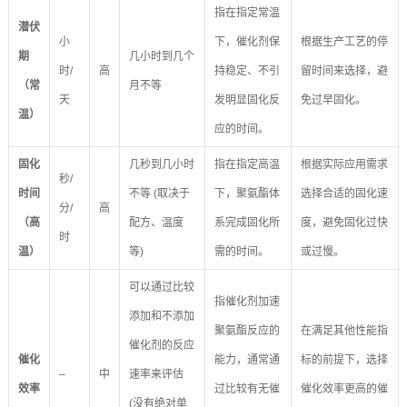
指在指定常温
潜伏
小
下，催化剂保
根据生产工艺的停
期
几小时到几个
时/
高
持稳定、不引
留时间来选择，避
（常
月不等
天
发明显固化反
免过早固化。
温）
应的时间。
固化
几秒到几小时
指在指定高温
根据实际应用需求
秒/
时间
不等 (取决于
下，聚氨酯体
选择合适的固化速
分/
高
（高
配方、温度
系完成固化所
度，避免固化过快
时
温）
等)
需的时间。
或过慢。
可以通过比较
指催化剂加速
添加和不添加
聚氨酯反应的
在满足其他性能指
催化剂的反应
催化
能力，通常通
标的前提下，选择
–
中
速率来评估
效率
过比较有无催
催化效率更高的催
(没有绝对单