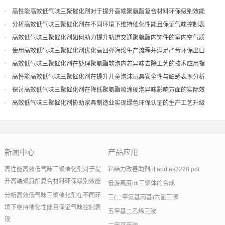
高性能高效低气味三聚催化剂对于提升高端聚氨酯复合材料环保级别效能
分析高效低气味三聚催化剂在不同环境下维持催化性能且保证气味控制表
现
高效低气味三聚催化剂如何助力提升轨道交通聚氨酯内饰件的室内空气质
量
使用高效低气味三聚催化剂优化高回弹海绵生产流程并满足严苛环保出口
高效低气味三聚催化剂在处理聚氨酯软泡内芯异味去除工艺的技术应用指
导
高性能高效低气味三聚催化剂在提升儿童泡沫玩具安全性与触感表现分析
探讨高效低气味三聚催化剂在降低聚氨酯喷涂硬泡异味影响方面的实际效
果
高效低气味三聚催化剂协助家具制造业实现绿色环保认证的生产工艺升级
新闻中心
产品应用
高性能高效低气味三聚催化剂对于提
粘结力改善助剂nt add as3228.pdf
升高端聚氨酯复合材料环保级别效能
低游离度tdi三聚体的合成
分析高效低气味三聚催化剂在不同环
三(二甲氨基丙基)六氢三嗪
境下维持催化性能且保证气味控制表
五甲基二乙烯三胺
现