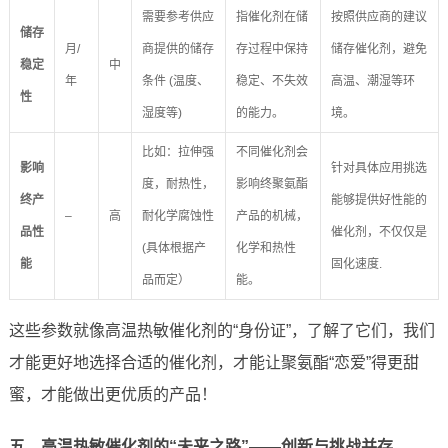
需要参考供应
指催化剂在储
按照供应商的建议
储存
月/
商提供的储存
存过程中保持
储存催化剂，避免
稳定
中
年
条件 (温度、
稳定、不失效
高温、潮湿等环
性
湿度等)
的能力。
境。
比如：拉伸强
不同催化剂会
影响
针对具体应用挑选
度，耐热性，
影响终聚氨酯
终产
能够提供好性能的
–
高
耐化学腐蚀性
产品的机械，
品性
催化剂，不仅仅是
(具体根据产
化学和热性
能
固化速度.
品而定）
能。
这些参数就像高温热敏催化剂的“身份证”，了解了它们，我们
才能更好地选择合适的催化剂，才能让聚氨酯“恋爱”得更甜
蜜，才能做出更优质的产品！
五、高温热敏催化剂的“未来之路”——创新与挑战并存