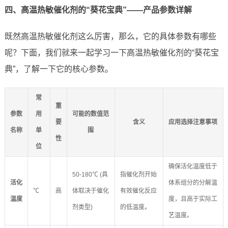
四、高温热敏催化剂的“葵花宝典”——产品参数详解
既然高温热敏催化剂这么厉害，那么，它的具体参数有哪些
呢？下面，我们就来一起学习一下高温热敏催化剂的“葵花宝
典”，了解一下它的核心参数。
常
重
参数
用
可能的数值范
要
含义
应用选择注意事项
名称
单
围
性
位
确保活化温度低于
50-180℃ (具
指催化剂开始
活化
体系组分的分解温
℃
高
体取决于催化
有效催化反应
温度
度，且高于实际工
剂类型)
的低温度。
艺温度。