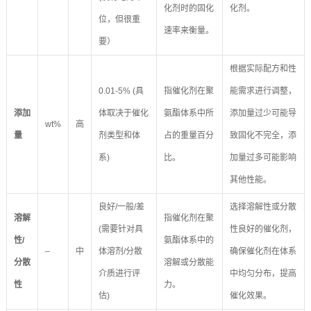
化剂时的固化
化剂。
位，但很重
速率来衡量。
要）
根据实际配方和性
0.01-5% (具
指催化剂在聚
能需求进行调整，
添加
体取决于催化
氨酯体系中所
添加量过少可能导
wt%
高
量
剂类型和体
占的重量百分
致固化不完全，添
系)
比。
加量过多可能影响
其他性能。
良好/一般/差
选择溶解性或分散
溶解
指催化剂在聚
(需要针对具
性良好的催化剂，
性/
氨酯体系中的
–
中
体溶剂/分散
确保催化剂在体系
分散
溶解或分散能
介质进行评
中均匀分布，提高
性
力。
估)
催化效果。