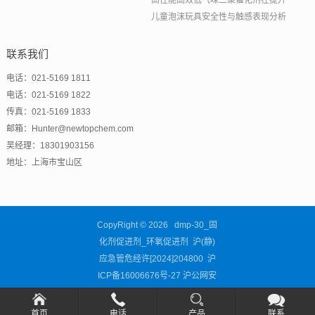
高性能高效低气味三聚催化剂在提升
儿童泡沫玩具安全性与触感表现分析
联系我们
电话：021-5169 1811
电话：021-5169 1822
传真：021-5169 1833
邮箱：Hunter@newtopchem.com
吴经理：18301903156
地址：上海市宝山区
CopyRight © 2026 dmp-30_固
化剂促进剂_环氧促进剂 沪(静)
应急管危经许[2024]204800
沪
ICP备16006676号-27
沪公网安
备31011302003460号
首页
电话
产品
联系