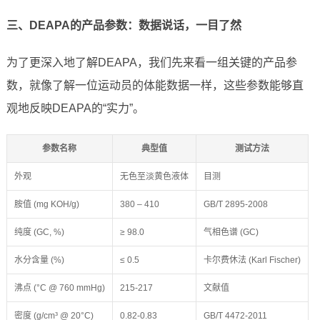
三、DEAPA的产品参数：数据说话，一目了然
为了更深入地了解DEAPA，我们先来看一组关键的产品参
数，就像了解一位运动员的体能数据一样，这些参数能够直
观地反映DEAPA的“实力”。
参数名称
典型值
测试方法
外观
无色至淡黄色液体
目测
胺值 (mg KOH/g)
380 – 410
GB/T 2895-2008
纯度 (GC, %)
≥ 98.0
气相色谱 (GC)
水分含量 (%)
≤ 0.5
卡尔费休法 (Karl Fischer)
沸点 (°C @ 760 mmHg)
215-217
文献值
密度 (g/cm³ @ 20°C)
0.82-0.83
GB/T 4472-2011