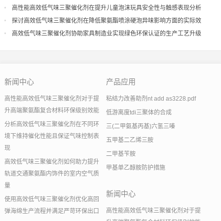
导
高性能高效低气味三聚催化剂在提升儿童泡沫玩具安全性与触感表现分析
探讨高效低气味三聚催化剂在降低聚氨酯喷涂硬泡异味影响方面的实际效
果
高效低气味三聚催化剂协助家具制造业实现绿色环保认证的生产工艺升级
新闻中心
产品应用
高性能高效低气味三聚催化剂对于提
粘结力改善助剂nt add as3228.pdf
升高端聚氨酯复合材料环保级别效能
低游离度tdi三聚体的合成
分析高效低气味三聚催化剂在不同环
三(二甲氨基丙基)六氢三嗪
境下维持催化性能且保证气味控制表
五甲基二乙烯三胺
现
二甲基苄胺
高效低气味三聚催化剂如何助力提升
甲基单乙醇胺防护措施
轨道交通聚氨酯内饰件的室内空气质
量
新闻中心
使用高效低气味三聚催化剂优化高回
高性能高效低气味三聚催化剂对于提
弹海绵生产流程并满足严苛环保出口