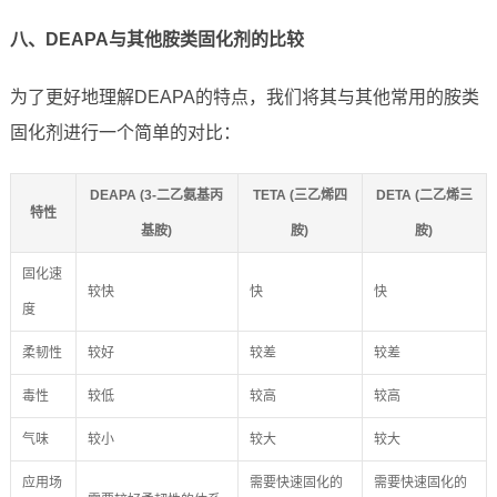
八、DEAPA与其他胺类固化剂的比较
为了更好地理解DEAPA的特点，我们将其与其他常用的胺类
固化剂进行一个简单的对比：
DEAPA (3-二乙氨基丙
TETA (三乙烯四
DETA (二乙烯三
特性
基胺)
胺)
胺)
固化速
较快
快
快
度
柔韧性
较好
较差
较差
毒性
较低
较高
较高
气味
较小
较大
较大
应用场
需要快速固化的
需要快速固化的