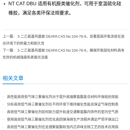
NT CAT DBU 适用有机胺类催化剂，可用于室温硫化硅
橡胶，满足各类环保法规要求。
上一篇
：
3-二乙氨基丙基胺 DEAPA CAS No:104-78-9，显著提高环氧涂层在恶
劣环境下的附着力和耐久性
下一篇
：
3-二乙氨基丙基胺 DEAPA CAS No:104-78-9，确保环氧固化材料具有
优异的机械强度和表面光洁度
相关文章
高性能高效低气味三聚催化剂对于提升高端聚氨酯复合材料环保级别效能
分析高效低气味三聚催化剂在不同环境下维持催化性能且保证气味控制表
现
高效低气味三聚催化剂如何助力提升轨道交通聚氨酯内饰件的室内空气质
量
使用高效低气味三聚催化剂优化高回弹海绵生产流程并满足严苛环保出口
高效低气味三聚催化剂在处理聚氨酯软泡内芯异味去除工艺的技术应用指