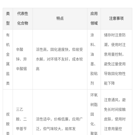
类
代表性
应用
特点
注意事项
型
化合物
领域
有
涂
储存时注意防
机
料、
潮，使用时注
辛酸
活性高，固化速度快，但易受
金
油
意用量控制，
锌、异
水解，对环境不友好，成本较
属
墨、
避免过量使用
辛酸锡
高
盐
胶粘
导致固化物性
类
剂
能下降
环氧
注意通风，避
树脂
三乙
免长时间接触
叔
固
胺、二
活性适中，价格低廉，应用广
皮肤，使用时
胺
化、
甲基苄
泛，但气味较大，易挥发
注意用量控
类
聚氨