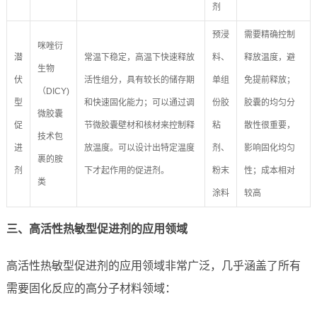
剂
预浸
需要精确控制
咪唑衍
潜
常温下稳定，高温下快速释放
料、
释放温度，避
生物
伏
活性组分，具有较长的储存期
单组
免提前释放；
（DICY)
型
和快速固化能力；可以通过调
份胶
胶囊的均匀分
微胶囊
促
节微胶囊壁材和核材来控制释
粘
散性很重要，
技术包
进
放温度。可以设计出特定温度
剂、
影响固化均匀
裹的胺
剂
下才起作用的促进剂。
粉末
性；成本相对
类
涂料
较高
三、高活性热敏型促进剂的应用领域
高活性热敏型促进剂的应用领域非常广泛，几乎涵盖了所有
需要固化反应的高分子材料领域：