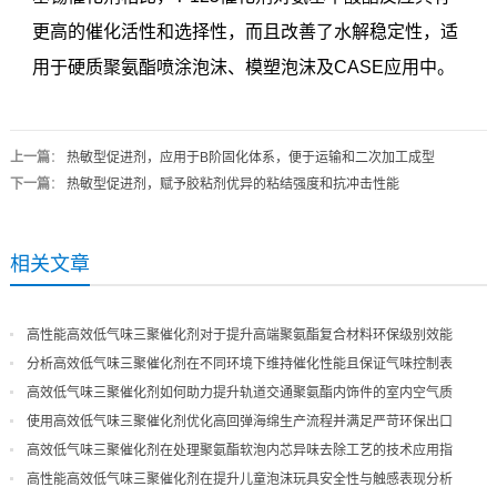
更高的催化活性和选择性，而且改善了水解稳定性，适
用于硬质聚氨酯喷涂泡沫、模塑泡沫及CASE应用中。
上一篇
：
热敏型促进剂，应用于B阶固化体系，便于运输和二次加工成型
下一篇
：
热敏型促进剂，赋予胶粘剂优异的粘结强度和抗冲击性能
相关文章
高性能高效低气味三聚催化剂对于提升高端聚氨酯复合材料环保级别效能
分析高效低气味三聚催化剂在不同环境下维持催化性能且保证气味控制表
现
高效低气味三聚催化剂如何助力提升轨道交通聚氨酯内饰件的室内空气质
量
使用高效低气味三聚催化剂优化高回弹海绵生产流程并满足严苛环保出口
高效低气味三聚催化剂在处理聚氨酯软泡内芯异味去除工艺的技术应用指
导
高性能高效低气味三聚催化剂在提升儿童泡沫玩具安全性与触感表现分析