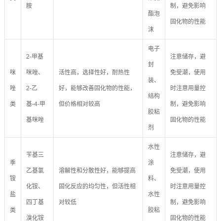
胺
制，避免影响
酯泡
固化物的性能
沫
电子
2-甲基
注意储存，避
封
咪
咪唑、
活性高，选择性好，耐热性
免受潮，使用
装、
唑
2-乙
好，能够改善固化物的性能，
时注意用量控
结构
类
基-4-甲
但价格相对较高
制，避免影响
胶粘
基咪唑
固化物的性能
剂
水性
苄基三
注意储存，避
季
涂
乙基氯
溶解性和分散性好，能够提高
免受潮，使用
铵
料、
化铵、
固化反应的均匀性，但活性相
时注意用量控
盐
水性
四丁基
对较低
制，避免影响
类
胶粘
溴化铵
固化物的性能