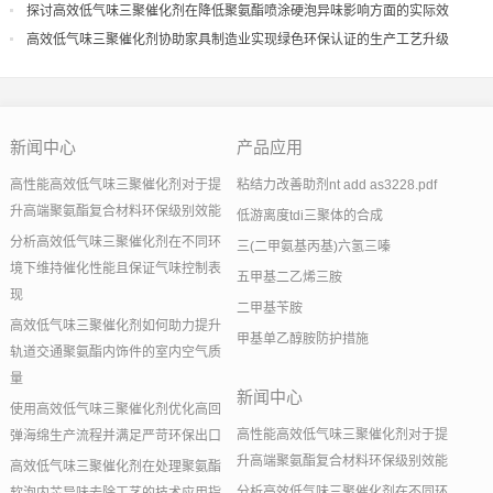
探讨高效低气味三聚催化剂在降低聚氨酯喷涂硬泡异味影响方面的实际效
果
高效低气味三聚催化剂协助家具制造业实现绿色环保认证的生产工艺升级
新闻中心
产品应用
高性能高效低气味三聚催化剂对于提
粘结力改善助剂nt add as3228.pdf
升高端聚氨酯复合材料环保级别效能
低游离度tdi三聚体的合成
分析高效低气味三聚催化剂在不同环
三(二甲氨基丙基)六氢三嗪
境下维持催化性能且保证气味控制表
五甲基二乙烯三胺
现
二甲基苄胺
高效低气味三聚催化剂如何助力提升
甲基单乙醇胺防护措施
轨道交通聚氨酯内饰件的室内空气质
量
新闻中心
使用高效低气味三聚催化剂优化高回
高性能高效低气味三聚催化剂对于提
弹海绵生产流程并满足严苛环保出口
升高端聚氨酯复合材料环保级别效能
高效低气味三聚催化剂在处理聚氨酯
分析高效低气味三聚催化剂在不同环