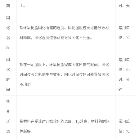
期
工。
时、天
固
化
指环氧树脂固化所需的温度。固化温度过高可能导致材
常用单
温
料降解，固化温度过低可能导致固化不完全。
位：℃
度
固
常用单
指在一定温度下，环氧树脂完成固化所需的时间。固化
化
位：小
时间过长会影响生产效率，固化时间过短可能导致固化
时
时、分
不均匀。
间
钟
热
变
形
指材料在受热时开始软化的温度。Tg越高，材料的耐热
常用单
温
性越好。
位：℃