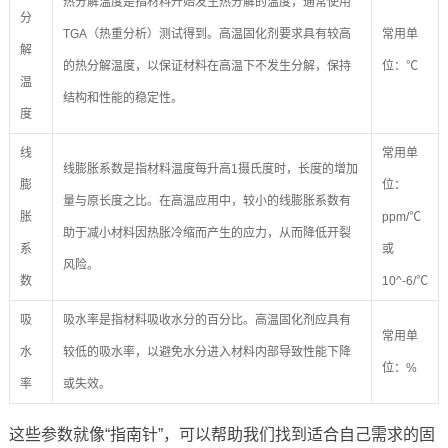
热分解温度是指材料开始发生热分解的温度，通常使用
分
TGA（热重分析）测试得到。高温固化剂要求具有较高
常用单
解
的热分解温度，以保证材料在高温下不发生分解，保持
位：℃
温
结构和性能的稳定性。
度
线
常用单
线膨胀系数是指材料温度每升高1摄氏度时，长度的增加
膨
位：
量与原长度之比。在高温应用中，较小的线膨胀系数有
胀
ppm/℃
助于减小材料因热胀冷缩而产生的应力，从而降低开裂
系
或
风险。
数
10^-6/℃
吸
吸水率是指材料吸收水分的百分比。高温固化剂应具有
常用单
水
较低的吸水率，以避免水分进入材料内部导致性能下降
位：%
率
或失效。
这些参数就像“指南针”，可以帮助我们找到适合自己需求的固