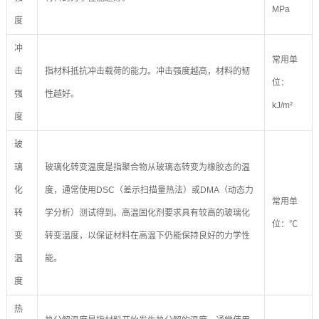
MPa
度
冲
常用单
击
指材料抵抗冲击载荷的能力。冲击强度越高，材料的韧
位：
强
性越好。
kJ/m²
度
玻
璃
玻璃化转变温度是指聚合物从玻璃态转变为橡胶态的温
化
度，通常使用DSC（差示扫描量热法）或DMA（动态力
常用单
转
学分析）测试得到。高温固化剂要求具有较高的玻璃化
位：℃
变
转变温度，以保证材料在高温下仍能保持良好的力学性
温
能。
度
热