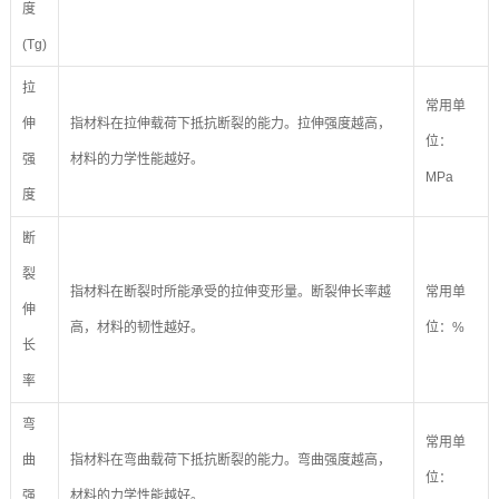
度
(Tg)
拉
常用单
伸
指材料在拉伸载荷下抵抗断裂的能力。拉伸强度越高，
位：
强
材料的力学性能越好。
MPa
度
断
裂
指材料在断裂时所能承受的拉伸变形量。断裂伸长率越
常用单
伸
高，材料的韧性越好。
位：%
长
率
弯
常用单
曲
指材料在弯曲载荷下抵抗断裂的能力。弯曲强度越高，
位：
强
材料的力学性能越好。