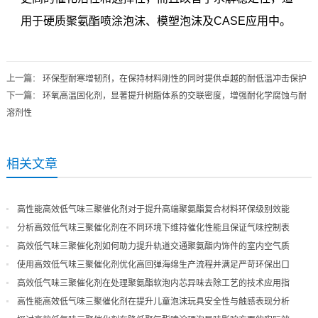
用于硬质聚氨酯喷涂泡沫、模塑泡沫及CASE应用中。
上一篇
：
环保型耐寒增韧剂，在保持材料刚性的同时提供卓越的耐低温冲击保护
下一篇
：
环氧高温固化剂，显著提升树脂体系的交联密度，增强耐化学腐蚀与耐
溶剂性
相关文章
高性能高效低气味三聚催化剂对于提升高端聚氨酯复合材料环保级别效能
分析高效低气味三聚催化剂在不同环境下维持催化性能且保证气味控制表
现
高效低气味三聚催化剂如何助力提升轨道交通聚氨酯内饰件的室内空气质
量
使用高效低气味三聚催化剂优化高回弹海绵生产流程并满足严苛环保出口
高效低气味三聚催化剂在处理聚氨酯软泡内芯异味去除工艺的技术应用指
导
高性能高效低气味三聚催化剂在提升儿童泡沫玩具安全性与触感表现分析