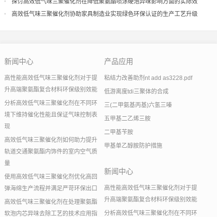
探讨高效低气味三聚催化剂在降低聚氨酯喷涂硬泡异味影响方面的实际效
果
高效低气味三聚催化剂协助家具制造业实现绿色环保认证的生产工艺升级
新闻中心
产品应用
高性能高效低气味三聚催化剂对于提
粘结力改善助剂nt add as3228.pdf
升高端聚氨酯复合材料环保级别效能
低游离度tdi三聚体的合成
分析高效低气味三聚催化剂在不同环
三(二甲氨基丙基)六氢三嗪
境下维持催化性能且保证气味控制表
五甲基二乙烯三胺
现
二甲基苄胺
高效低气味三聚催化剂如何助力提升
甲基单乙醇胺防护措施
轨道交通聚氨酯内饰件的室内空气质
量
新闻中心
使用高效低气味三聚催化剂优化高回
高性能高效低气味三聚催化剂对于提
弹海绵生产流程并满足严苛环保出口
升高端聚氨酯复合材料环保级别效能
高效低气味三聚催化剂在处理聚氨酯
分析高效低气味三聚催化剂在不同环
软泡内芯异味去除工艺的技术应用指