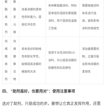
聚
聚
各种聚氨酯涂料，特别
需要根据涂料
酯
酯
改善涂膜的柔韧
是单组份湿固化聚氨酯
体系进行选
类
多
性和附着力，提
涂料，用于提高低温施
择，避免影响
助
元
高抗冲击性
工性能
涂料的相容性
剂
醇
丙
丙
烯
烯
具有良好的耐候
添加量需要控
常用于水性涂料和UV
酸
酸
性和耐化学性，
制，过量可能
涂料，可以提高涂膜的
类
聚
能够提高涂膜的
会影响涂膜的
耐磨性和抗刮擦性
助
合
硬度和光泽
柔韧性
剂
物
四、 “助剂虽好，也要用对”：使用注意事项
选对了助剂，只是成功的步。要想让它真正发挥作用，还需