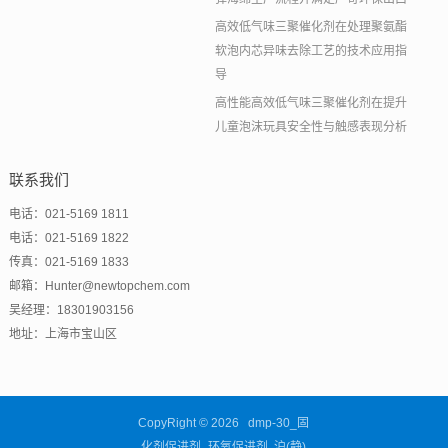
高效低气味三聚催化剂在处理聚氨酯
软泡内芯异味去除工艺的技术应用指
导
高性能高效低气味三聚催化剂在提升
儿童泡沫玩具安全性与触感表现分析
联系我们
电话：021-5169 1811
电话：021-5169 1822
传真：021-5169 1833
邮箱：Hunter@newtopchem.com
吴经理：18301903156
地址：上海市宝山区
CopyRight © 2026 dmp-30_固
化剂促进剂_环氧促进剂 沪(静)