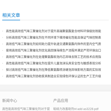
相关文章
高性能高效低气味三聚催化剂对于提升高端聚氨酯复合材料环保级别效能
分析高效低气味三聚催化剂在不同环境下维持催化性能且保证气味控制表
现
高效低气味三聚催化剂如何助力提升轨道交通聚氨酯内饰件的室内空气质
量
使用高效低气味三聚催化剂优化高回弹海绵生产流程并满足严苛环保出口
高效低气味三聚催化剂在处理聚氨酯软泡内芯异味去除工艺的技术应用指
导
高性能高效低气味三聚催化剂在提升儿童泡沫玩具安全性与触感表现分析
探讨高效低气味三聚催化剂在降低聚氨酯喷涂硬泡异味影响方面的实际效
果
高效低气味三聚催化剂协助家具制造业实现绿色环保认证的生产工艺升级
新闻中心
产品应用
高性能高效低气味三聚催化剂对于提
粘结力改善助剂nt add as3228.pdf