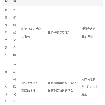
型
分
异
异
氰
氰
酸
酸
粘接力强，反应
对湿度敏感，
酯
酯
双组份聚氨酯涂料
活性高
注意防潮
类
化
助
合
剂
物
环
环
氧
氧
树
反应活性较
耐化学品性好，
环氧聚氨酯涂料，需要
类
脂
高，注意控制
耐腐蚀性好
提高耐腐蚀性的场合
助
化
用量
剂
合