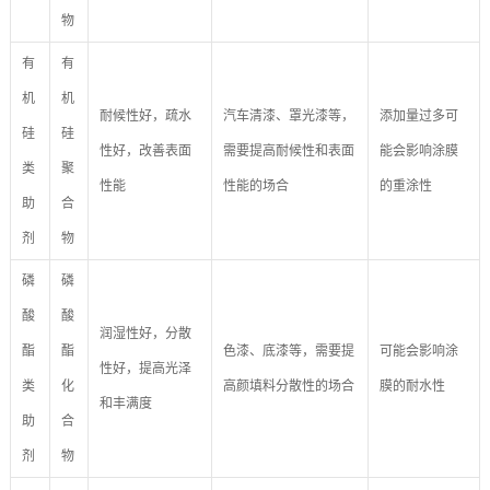
物
有
有
机
机
耐候性好，疏水
汽车清漆、罩光漆等，
添加量过多可
硅
硅
性好，改善表面
需要提高耐候性和表面
能会影响涂膜
类
聚
性能
性能的场合
的重涂性
助
合
剂
物
磷
磷
酸
酸
润湿性好，分散
酯
酯
色漆、底漆等，需要提
可能会影响涂
性好，提高光泽
类
化
高颜填料分散性的场合
膜的耐水性
和丰满度
助
合
剂
物