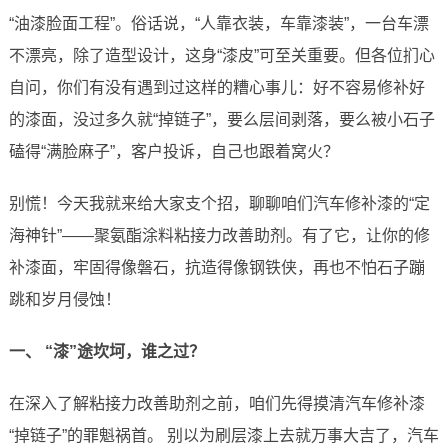
“油漆脸面工程”。俗话说，“人靠衣装，车靠漆装”，一台车漂
不漂亮，除了造型设计，这身“漆皮”可至关重要。但各位扪心
自问，你们有没有遇到过这样的糟心事儿：好不容易修补好
的漆面，没过多久就“掉链子”，要么层间剥落，要么被小石子
磕得“满脸麻子”，客户投诉，自己也跟着窝火？
别慌！今天我就来给大家支个招，聊聊咱们汽车修补漆的“定
海神针”——聚氨酯涂料粘接力改善助剂。有了它，让你的修
补漆面，牢固得像磐石，抗造得像钢铁侠，再也不怕石子蹦
跳和岁月侵蚀！
一、 “漆”途坎坷，谁之过？
在深入了解粘接力改善助剂之前，咱们先得摸清汽车修补漆
“掉链子”的罪魁祸首。 别以为刷层漆上去就万事大吉了，汽车