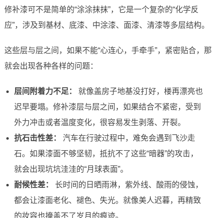
修补漆可不是简单的“涂涂抹抹”，它是一个复杂的“化学反
应”，涉及到基材、底漆、中涂漆、面漆、清漆等多层结构。
这些层与层之间，如果不能“心连心，手牵手”，紧密贴合，那
就会出现各种各样的问题：
层间附着力不足：
就像盖房子地基没打好，楼再漂亮也
迟早要塌。修补漆层与层之间，如果结合不紧密，受到
外力冲击或者温度变化，很容易发生剥落、开裂。
抗石击性差：
汽车在行驶过程中，难免会遇到飞沙走
石。如果漆面不够坚韧，抵抗不了这些“暗器”的攻击，
就会出现坑坑洼洼的“月球表面”。
耐候性差：
长时间的日晒雨淋，紫外线、酸雨的侵蚀，
都会让漆面老化、褪色、失光。就像美人迟暮，再精致
的妆容也掩盖不了岁月的痕迹。