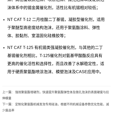
沫体系中的锡金属催化剂，活性比有机锡相对较低；
NT CAT T-12 二月桂酸二丁基锡，凝胶型催化剂，适用
于聚醚型高密度结构泡沫，还用于聚氨酯涂料、弹性
体、胶黏剂、室温固化硅橡胶等；
NT CAT T-125 有机锡类强凝胶催化剂，与其他的二丁
基锡催化剂相比，T-125催化剂对氨基甲酸酯反应具有
更高的催化活性和选择性，而且改善了水解稳定性，适
用于硬质聚氨酯喷涂泡沫、模塑泡沫及CASE应用中。
上一篇
：
强效聚氨酯增硬剂，快速提升聚氨酯弹性体及微孔泡沫的表面硬度与拉
伸模量
下一篇
：
定制化聚氨酯机械发泡专用硅油，根据不同机械设备参数优化性能，减
少废品率