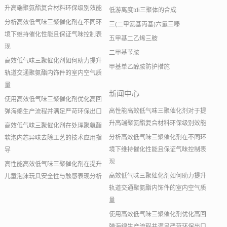
升高端聚氨酯复合材料环保级别效能
低游离度tdi三聚体的合成
分析高效低气味三聚催化剂在不同环
三(二甲氨基丙基)六氢三嗪
境下维持催化性能且保证气味控制表
五甲基二乙烯三胺
现
二甲基苄胺
高效低气味三聚催化剂如何助力提升
甲基单乙醇胺防护措施
轨道交通聚氨酯内饰件的室内空气质
量
新闻中心
使用高效低气味三聚催化剂优化高回
高性能高效低气味三聚催化剂对于提
弹海绵生产流程并满足严苛环保出口
升高端聚氨酯复合材料环保级别效能
高效低气味三聚催化剂在处理聚氨酯
分析高效低气味三聚催化剂在不同环
软泡内芯异味去除工艺的技术应用指
境下维持催化性能且保证气味控制表
导
现
高性能高效低气味三聚催化剂在提升
高效低气味三聚催化剂如何助力提升
儿童泡沫玩具安全性与触感表现分析
轨道交通聚氨酯内饰件的室内空气质
量
使用高效低气味三聚催化剂优化高回
弹海绵生产流程并满足严苛环保出口