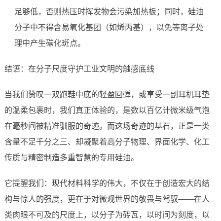
足够低，否则热压时挥发物会污染加热板；同时，硅油
分子中不得含易氧化基团（如烯丙基），以免等离子处
理中产生碳化斑点。
结语：在分子尺度守护工业文明的触感底线
当我们赞叹一双跑鞋中底的轻盈回弹，或享受一副耳机耳垫
的温柔包裹时，我们真正体验的，是数以百亿计微米级气泡
在毫秒间被精准驯服的奇迹。而这场奇迹的基石，正是一类
含量不足千分之三、却凝聚着高分子物理、界面化学、化工
传质与精密制造多重智慧的专用硅油。
它提醒我们：现代材料科学的伟大，不仅在于创造宏大的结
构与惊人的强度，更在于对微观世界的敬畏与驾驭——在人
类肉眼不可及的尺度上，以分子为砖瓦，以时间为刻度，以