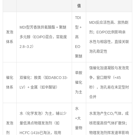
值
TDI
MDI反应活性高、放热剧
MDI型芳香族异氰酸酯 + 聚醚
型 +
发泡
烈；EO/PO比例影响亲
多元醇（EO/PO混合，官能度
高
体系
水性与相容性，直接关联
2.8–3.2）
EO
泡孔稳定性
聚醚
强催化加速凝胶与发泡竞
单胺
催化
双催化：胺类（如DABCO 33-
争，窗口期窄（<45
催化
体系
LV）+ 金属（如辛酸铋）
秒），泡孔易在未定型时
为主
合并
水
水（化学发泡）为主，辅以少
水发泡产生CO₂气体，成
+大
发泡
量低沸点物理发泡剂（如
核密度高但气体扩散快；
量物
剂
HCFC-141b已淘汰，现用
物理发泡剂挥发速率影响