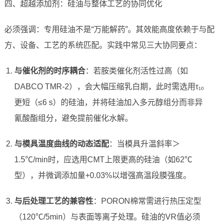
四、超越添加剂：硅油与整体工艺的协同优化
必须强调：专用硅油不是“万能解药”。其效能高度依赖于与配
方、设备、工艺的系统匹配。实践中常见三大协同要点：
与催化剂的时序耦合
：若胺类催化剂活性过高（如
DABCO TMR-2），会大幅压缩乳白期，此时需选用τ₁₀
更短（≤6 s）的硅油，并将硅油加入多元醇组分而非异
氰酸酯组分，避免提前催化水解。
与模具温度曲线的动态适配
：当模具升温斜率＞
1.5℃/min时，应选用CMT上限更高的硅油（如62℃
型），并微调添加量+0.03%以增强高温段膜强度。
与后处理工艺的兼容性
：PORON棉常需进行热压定型
（120℃/5min）与表面等离子处理。硅油的VR值必须