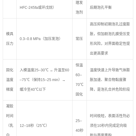
理发
HFC-245fa或环戊烷）
后期泡孔平衡
泡剂
高压抑制初期泡孔过度膨
模具
胀，但加剧泡孔膜受压变
0.3–0.8 MPa（加压发泡）
常压
压力
形风险，对界面稳定性提
出更高要求
恒温
固化
入模温度25–30℃ → 升温至60
温度快速上升导致气体膨
60–
温度
–75℃（保持15–25 min）→
胀加速、聚合物黏度骤
70℃
梯度
缓冷至40℃以下
降，是泡孔合并危险阶段
固化
凝胶
时间
时间极短，表面活性剂必
25–
（乳
12–18秒（25℃）
须在10秒内完成定向吸
40秒
白
附与界面重构