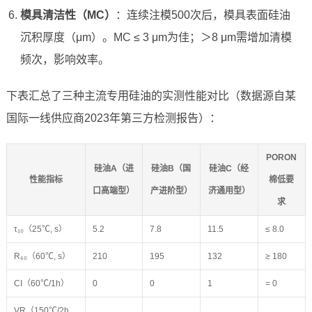
模具清洁性（MC）
：连续注模500次后，模具表面硅油
沉积厚度（μm）。MC ≤ 3 μm为佳；＞8 μm需增加清模
频次，影响效率。
下表汇总了三种主流专用硅油的实测性能对比（数据源自某
国际一线供应商2023年第三方检测报告）：
PORON
硅油A（进
硅油B（国
硅油C（经
性能指标
棉低要
口高端型）
产进阶型）
济通用型）
求
τ₁₀（25℃, s）
5.2
7.8
11.5
≤ 8.0
R₆₀（60℃, s）
210
195
132
≥ 180
CI（60℃/1h）
0
0
1
= 0
VR（150℃/2h,