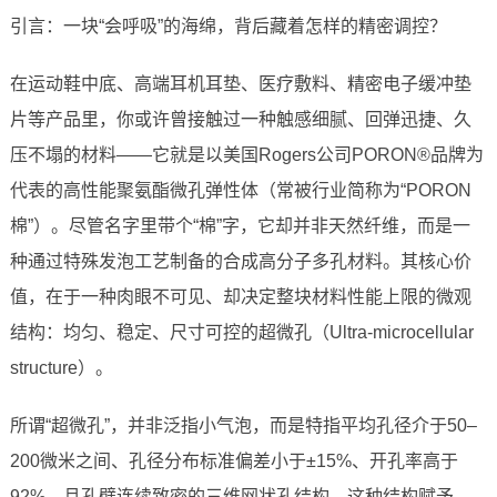
引言：一块“会呼吸”的海绵，背后藏着怎样的精密调控？
在运动鞋中底、高端耳机耳垫、医疗敷料、精密电子缓冲垫
片等产品里，你或许曾接触过一种触感细腻、回弹迅捷、久
压不塌的材料——它就是以美国Rogers公司PORON®品牌为
代表的高性能聚氨酯微孔弹性体（常被行业简称为“PORON
棉”）。尽管名字里带个“棉”字，它却并非天然纤维，而是一
种通过特殊发泡工艺制备的合成高分子多孔材料。其核心价
值，在于一种肉眼不可见、却决定整块材料性能上限的微观
结构：均匀、稳定、尺寸可控的超微孔（Ultra-microcellular
structure）。
所谓“超微孔”，并非泛指小气泡，而是特指平均孔径介于50–
200微米之间、孔径分布标准偏差小于±15%、开孔率高于
92%、且孔壁连续致密的三维网状孔结构。这种结构赋予