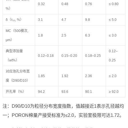
0.32
0.48
0.76
≤ 0.80
%）
δ（τ₁₀, %）
3.1
4.7
9.8
≤ 5.0
MC（500模次,
1.8
2.5
6.3
≤ 3.0
μm）
典型添加量
0.12–
0.12–0.18
0.15–0.20
0.18–0.25
（wt%）
0.25
对应泡孔分布宽
1.85
1.92
2.36
≤ 2.0
度（D90/D10）
开孔率（%）
94.2
93.6
90.1
≥ 92.0
注：D90/D10为粒径分布宽度指数，值越接近1表示孔径越均
一；PORON棉量产接受标准为≤2.0，实验室极限可达1.72。