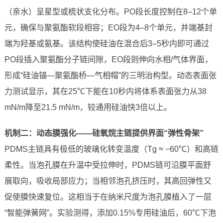
（亲水）呈星型或梳状支化分布。PO段长度控制在8–12个单
元，确保与聚氨酯软段相容；EO段为4–8个单元，并端基封
端为羟基或氨基。该结构使硅油在混合后3–5秒内即可通过
PO段插入聚氨酯分子链间隙，EO段则伸向水相/气体界面，
形成“硅油锚—聚氨酯桥—气相帽”的三明治构型。动态表面张
力测试显示，其在25℃下能在10秒内将体系表面张力从38
mN/m降至21.5 mN/m，较通用硅油快3倍以上。
机制二：动态膜强化——硅氧烷主链提供界面“弹性骨架”
PDMS主链具有极低的玻璃化转变温度（Tg ≈ −60℃）和高链
柔性。当泡孔膜在升温中受拉伸时，PDMS链可沿膜平面舒
展取向，吸收局部应力；当相邻泡孔挤压时，其高回弹性又
促使膜快速复位。这相当于在纳米尺度为泡孔膜植入了一层
“智能弹簧网”。实验测得，添加0.15%专用硅油后，60℃下泡