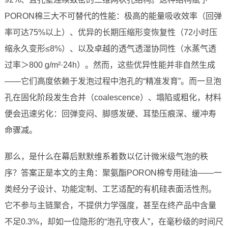
PORON棉三大不可替代的性能：极高的能量吸收效率（回弹
率可达75%以上）、优异的长期压缩形变恢复性（72小时压
缩永久变形≤8%）、以及卓越的透气透湿协同性（水蒸气透
过率＞800 g/m²·24h）。然而，这些优异性能并非自然生成
——它们高度依赖于发泡过程中泡孔的“精准发育”。而一旦泡
孔在固化阶段发生合并（coalescence）、塌陷或粗化，材料
便会迅速劣化：回弹变闷、脚感发硬、耳垫压痕深、缓冲寿
命骤减。
那么，是什么在幕后默默维系着数以亿计微米级气泡的秩
序？答案正是本文的主角：聚氨酯PORON棉专用硅油——一
类经分子设计、功能定制、工艺适配的有机硅表面活性剂。
它不参与主链聚合，不提供力学强度，甚至在终产品中含量
不足0.3%，却如一位隐形的“泡孔守夜人”，在毫秒级的时间尺