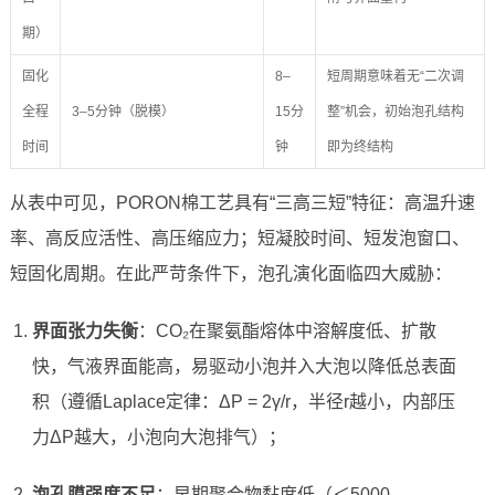
期）
固化
8–
短周期意味着无“二次调
全程
3–5分钟（脱模）
15分
整”机会，初始泡孔结构
时间
钟
即为终结构
从表中可见，PORON棉工艺具有“三高三短”特征：高温升速
率、高反应活性、高压缩应力；短凝胶时间、短发泡窗口、
短固化周期。在此严苛条件下，泡孔演化面临四大威胁：
界面张力失衡
：CO₂在聚氨酯熔体中溶解度低、扩散
快，气液界面能高，易驱动小泡并入大泡以降低总表面
积（遵循Laplace定律：ΔP = 2γ/r，半径r越小，内部压
力ΔP越大，小泡向大泡排气）；
泡孔膜强度不足
：早期聚合物黏度低（＜5000