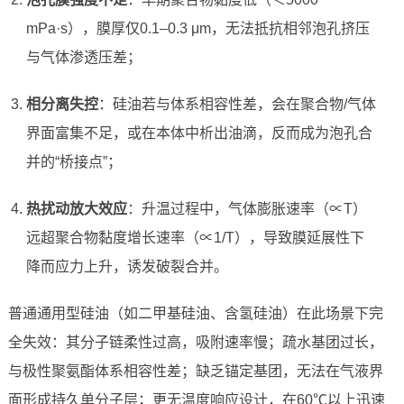
mPa·s），膜厚仅0.1–0.3 μm，无法抵抗相邻泡孔挤压
与气体渗透压差；
相分离失控
：硅油若与体系相容性差，会在聚合物/气体
界面富集不足，或在本体中析出油滴，反而成为泡孔合
并的“桥接点”；
热扰动放大效应
：升温过程中，气体膨胀速率（∝T）
远超聚合物黏度增长速率（∝1/T），导致膜延展性下
降而应力上升，诱发破裂合并。
普通通用型硅油（如二甲基硅油、含氢硅油）在此场景下完
全失效：其分子链柔性过高，吸附速率慢；疏水基团过长，
与极性聚氨酯体系相容性差；缺乏锚定基团，无法在气液界
面形成持久单分子层；更无温度响应设计，在60℃以上迅速