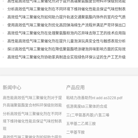
高性能高效低气味三聚催化剂对于提升高端聚氨酯复合材料环保级别效能
分析高效低气味三聚催化剂在不同环境下维持催化性能且保证气味控制表
现
高效低气味三聚催化剂如何助力提升轨道交通聚氨酯内饰件的室内空气质
量
使用高效低气味三聚催化剂优化高回弹海绵生产流程并满足严苛环保出口
高效低气味三聚催化剂在处理聚氨酯软泡内芯异味去除工艺的技术应用指
导
高性能高效低气味三聚催化剂在提升儿童泡沫玩具安全性与触感表现分析
探讨高效低气味三聚催化剂在降低聚氨酯喷涂硬泡异味影响方面的实际效
果
高效低气味三聚催化剂协助家具制造业实现绿色环保认证的生产工艺升级
新闻中心
产品应用
高性能高效低气味三聚催化剂对于提
粘结力改善助剂nt add as3228.pdf
升高端聚氨酯复合材料环保级别效能
低游离度tdi三聚体的合成
分析高效低气味三聚催化剂在不同环
三(二甲氨基丙基)六氢三嗪
境下维持催化性能且保证气味控制表
五甲基二乙烯三胺
现
二甲基苄胺
高效低气味三聚催化剂如何助力提升