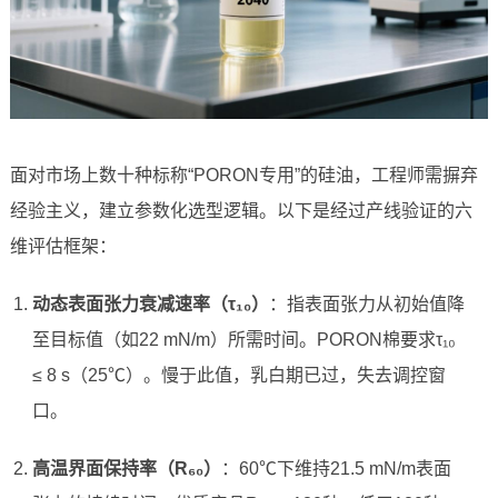
面对市场上数十种标称“PORON专用”的硅油，工程师需摒弃
经验主义，建立参数化选型逻辑。以下是经过产线验证的六
维评估框架：
动态表面张力衰减速率（τ₁₀）
：指表面张力从初始值降
至目标值（如22 mN/m）所需时间。PORON棉要求τ₁₀
≤ 8 s（25℃）。慢于此值，乳白期已过，失去调控窗
口。
高温界面保持率（R₆₀）
：60℃下维持21.5 mN/m表面