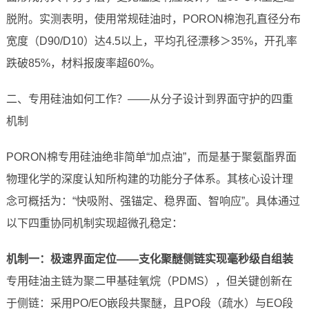
脱附。实测表明，使用常规硅油时，PORON棉泡孔直径分布
宽度（D90/D10）达4.5以上，平均孔径漂移＞35%，开孔率
跌破85%，材料报废率超60%。
二、专用硅油如何工作？——从分子设计到界面守护的四重
机制
PORON棉专用硅油绝非简单“加点油”，而是基于聚氨酯界面
物理化学的深度认知所构建的功能分子体系。其核心设计理
念可概括为：“快吸附、强锚定、稳界面、智响应”。具体通过
以下四重协同机制实现超微孔稳定：
机制一：极速界面定位——支化聚醚侧链实现毫秒级自组装
专用硅油主链为聚二甲基硅氧烷（PDMS），但关键创新在
于侧链：采用PO/EO嵌段共聚醚，且PO段（疏水）与EO段