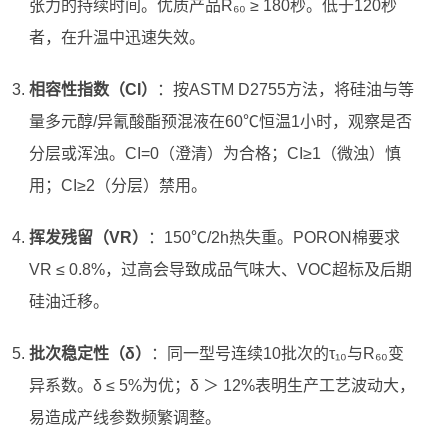
张力的持续时间。优质产品R₆₀ ≥ 180秒。低于120秒
者，在升温中迅速失效。
相容性指数（CI）
：按ASTM D2755方法，将硅油与等
量多元醇/异氰酸酯预混液在60℃恒温1小时，观察是否
分层或浑浊。CI=0（澄清）为合格；CI≥1（微浊）慎
用；CI≥2（分层）禁用。
挥发残留（VR）
：150℃/2h热失重。PORON棉要求
VR ≤ 0.8%，过高会导致成品气味大、VOC超标及后期
硅油迁移。
批次稳定性（δ）
：同一型号连续10批次的τ₁₀与R₆₀变
异系数。δ ≤ 5%为优；δ ＞ 12%表明生产工艺波动大，
易造成产线参数频繁调整。