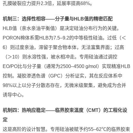
孔膜破裂应力提升2.3倍，延展率提高68%。
机制三：选择性相容——分子量与HLB值的精密匹配
HLB值（亲水亲油平衡值）是决定硅油分布行为的关键。
PORON棉体系需HLB为7.5–9.2的中等极性硅油。过低（＜
6）则过度亲油，滞留于聚合物本体，无法富集界面；过高
（＞10）则水溶性强，被水相冲走。专用硅油通过调控
EO/PO比与分子量（通常为2500–4500 g/mol）实现精准HLB
控制。凝胶渗透色谱（GPC）分析证实，其在反应体系中
98%以上以分子分散态存在，无微米级聚集，避免成为合并
诱导中心。
机制四：热响应稳定——临界胶束温度（CMT）的工程化设
定
这是高阶的设计智慧。专用硅油被赋予约55–62℃的临界胶束