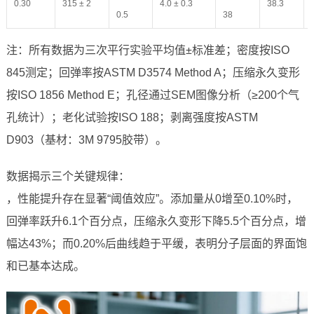
0.30
315 ± 2
4.0 ± 0.3
38.3
0.5
38
注：所有数据为三次平行实验平均值±标准差；密度按ISO
845测定；回弹率按ASTM D3574 Method A；压缩永久变形
按ISO 1856 Method E；孔径通过SEM图像分析（≥200个气
孔统计）；老化试验按ISO 188；剥离强度按ASTM
D903（基材：3M 9795胶带）。
数据揭示三个关键规律：
，性能提升存在显著“阈值效应”。添加量从0增至0.10%时，
回弹率跃升6.1个百分点，压缩永久变形下降5.5个百分点，增
幅达43%；而0.20%后曲线趋于平缓，表明分子层面的界面饱
和已基本达成。