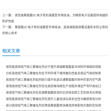
上一篇
：
高性能聚氨酯3C电子密封减震垫专用硅油，为精密电子设备提供卓越的
防护性能
下一篇
：
聚氨酯3C电子密封减震垫专用硅油，是高端智能穿戴设备防水防尘密封
的核心技术
相关文章
高性能高效低气味三聚催化剂对于提升高端聚氨酯复合材料环保级别效能
分析高效低气味三聚催化剂在不同环境下维持催化性能且保证气味控制表
现
高效低气味三聚催化剂如何助力提升轨道交通聚氨酯内饰件的室内空气质
量
使用高效低气味三聚催化剂优化高回弹海绵生产流程并满足严苛环保出口
高效低气味三聚催化剂在处理聚氨酯软泡内芯异味去除工艺的技术应用指
导
高性能高效低气味三聚催化剂在提升儿童泡沫玩具安全性与触感表现分析
探讨高效低气味三聚催化剂在降低聚氨酯喷涂硬泡异味影响方面的实际效