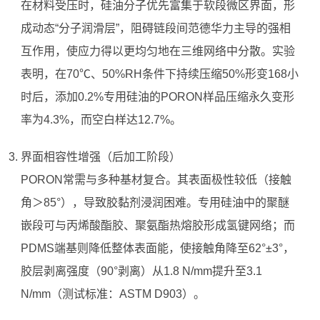
在材料受压时，硅油分子优先富集于软段微区界面，形
成动态“分子润滑层”，阻碍链段间范德华力主导的强相
互作用，使应力得以更均匀地在三维网络中分散。实验
表明，在70℃、50%RH条件下持续压缩50%形变168小
时后，添加0.2%专用硅油的PORON样品压缩永久变形
率为4.3%，而空白样达12.7%。
界面相容性增强（后加工阶段）
PORON常需与多种基材复合。其表面极性较低（接触
角＞85°），导致胶黏剂浸润困难。专用硅油中的聚醚
嵌段可与丙烯酸酯胶、聚氨酯热熔胶形成氢键网络；而
PDMS端基则降低整体表面能，使接触角降至62°±3°，
胶层剥离强度（90°剥离）从1.8 N/mm提升至3.1
N/mm（测试标准：ASTM D903）。