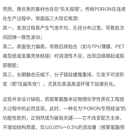
然而，再优秀的基材也存在“先天局限”。传统PORON在连续
化生产过程中，常面临三大现实瓶颈：
其一，发泡过程易产生气泡不均、孔径分布过宽，导致批次
间回弹一致性波动；
其二，表面张力偏高，导致后续贴合（如与TPU薄膜、PET
离型纸或金属壳体粘接）时润湿性不足，出现边缘翘起或局
部脱胶；
其三，长期静态压缩下，分子链段缓慢重排，引发不可逆形
变（即“压扁失效”），尤其在高温高湿环境下加速劣化。
这些并非设计缺陷，而是聚氨酯本征物理化学性质在工程放
大过程中的必然显现。此时，一种名为“PORON专用硅油”的
功能性助剂，正悄然成为破局关键——它不改变配方主体，
不增加结构厚度，仅以0.05%～0.3%的添加量（按聚氨酯预