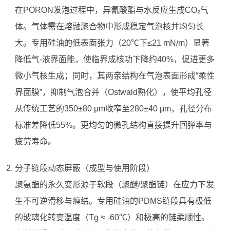
在PORON发泡过程中，异氰酸酯与水反应生成CO₂气
体。气体需在熔融聚合物中形成稳定气泡核并均匀长
大。专用硅油的低表面张力（20℃下≤21 mN/m）显著
降低气-液界面能，使临界成核功下降约40%，促进更多
微小气核生成；同时，其两亲结构在气泡表面形成“柔性
界面膜”，抑制气泡合并（Ostwald熟化），使平均孔径
从传统工艺的350±80 μm收窄至280±40 μm，孔径分布
标准差降低55%。更均匀的微孔结构直接提升回弹率与
疲劳寿命。
分子链段动态屏蔽（成型与使用阶段）
聚氨酯的永久变形源于软段（聚醚/聚酯链）在应力下发
生不可逆滑移与缠结。专用硅油的PDMS链段具有极低
的玻璃化转变温度（Tg ≈ -60℃）和极高的链柔顺性。