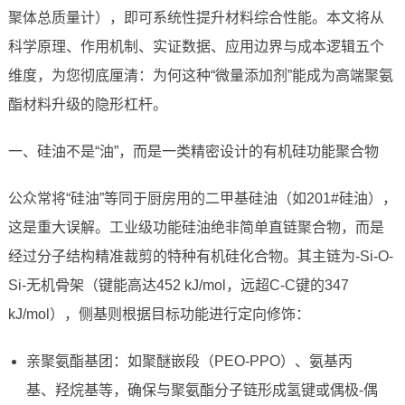
聚体总质量计），即可系统性提升材料综合性能。本文将从
科学原理、作用机制、实证数据、应用边界与成本逻辑五个
维度，为您彻底厘清：为何这种“微量添加剂”能成为高端聚氨
酯材料升级的隐形杠杆。
一、硅油不是“油”，而是一类精密设计的有机硅功能聚合物
公众常将“硅油”等同于厨房用的二甲基硅油（如201#硅油），
这是重大误解。工业级功能硅油绝非简单直链聚合物，而是
经过分子结构精准裁剪的特种有机硅化合物。其主链为-Si-O-
Si-无机骨架（键能高达452 kJ/mol，远超C-C键的347
kJ/mol），侧基则根据目标功能进行定向修饰：
亲聚氨酯基团：如聚醚嵌段（PEO-PPO）、氨基丙
基、羟烷基等，确保与聚氨酯分子链形成氢键或偶极-偶