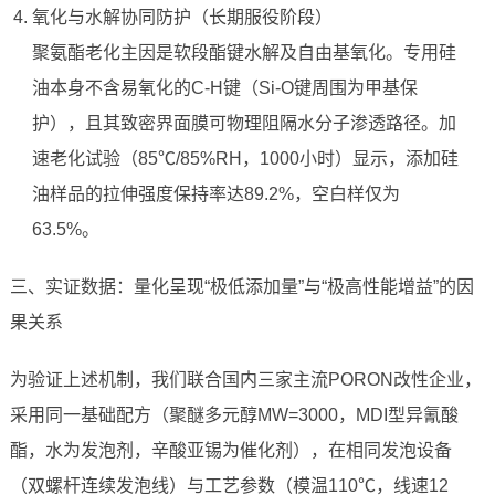
氧化与水解协同防护（长期服役阶段）
聚氨酯老化主因是软段酯键水解及自由基氧化。专用硅
油本身不含易氧化的C-H键（Si-O键周围为甲基保
护），且其致密界面膜可物理阻隔水分子渗透路径。加
速老化试验（85℃/85%RH，1000小时）显示，添加硅
油样品的拉伸强度保持率达89.2%，空白样仅为
63.5%。
三、实证数据：量化呈现“极低添加量”与“极高性能增益”的因
果关系
为验证上述机制，我们联合国内三家主流PORON改性企业，
采用同一基础配方（聚醚多元醇MW=3000，MDI型异氰酸
酯，水为发泡剂，辛酸亚锡为催化剂），在相同发泡设备
（双螺杆连续发泡线）与工艺参数（模温110℃，线速12