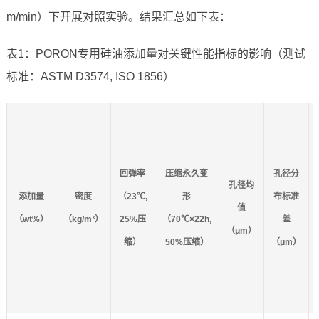
m/min）下开展对照实验。结果汇总如下表：
表1：PORON专用硅油添加量对关键性能指标的影响（测试
标准：ASTM D3574, ISO 1856）
回弹率
压缩永久变
孔径分
孔径均
添加量
密度
（23℃,
形
布标准
值
（wt%）
（kg/m³）
25%压
（70℃×22h,
差
（μm）
缩）
50%压缩）
（μm）