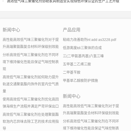
果
高效低气味三聚催化剂协助家具制造业实现绿色环保认证的生产工艺升级
新闻中心
产品应用
高性能高效低气味三聚催化剂对于提
粘结力改善助剂nt add as3228.pdf
升高端聚氨酯复合材料环保级别效能
低游离度tdi三聚体的合成
分析高效低气味三聚催化剂在不同环
三(二甲氨基丙基)六氢三嗪
境下维持催化性能且保证气味控制表
五甲基二乙烯三胺
现
二甲基苄胺
高效低气味三聚催化剂如何助力提升
甲基单乙醇胺防护措施
轨道交通聚氨酯内饰件的室内空气质
量
新闻中心
使用高效低气味三聚催化剂优化高回
高性能高效低气味三聚催化剂对于提
弹海绵生产流程并满足严苛环保出口
升高端聚氨酯复合材料环保级别效能
高效低气味三聚催化剂在处理聚氨酯
分析高效低气味三聚催化剂在不同环
软泡内芯异味去除工艺的技术应用指
境下维持催化性能且保证气味控制表
导