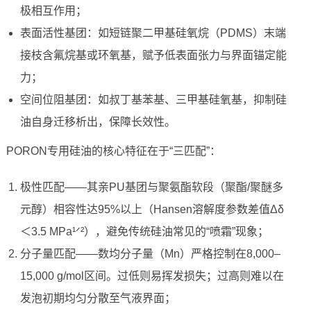
极相互作用；
表面活性基团：如短链聚二甲基硅氧烷（PDMS）末端
接枝含氟烷基或环氧基，赋予低表面张力与界面锚定能
力；
空间位阻基团：如叔丁基苯基、三甲基硅氧基，抑制硅
油自身迁移析出，保障长效性。
PORON专用硅油的核心特征在于“三匹配”：
极性匹配——其亲PU基团与聚氨酯软段（聚酯/聚醚多
元醇）相容性达95%以上（Hansen溶解度参数差值Δδ
＜3.5 MPa¹ᐟ²），避免传统硅油常见的“喷霜”现象；
分子量匹配——数均分子量（Mn）严格控制在8,000–
15,000 g/mol区间。过低则易挥发损失；过高则难以在
发泡初期均匀分散至气液界面；