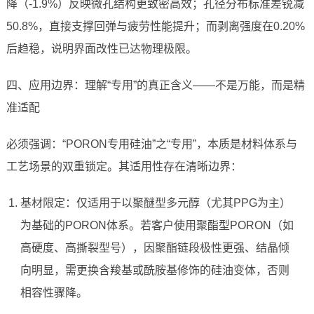
降（-1.9%）反映微孔结构更致密高效；孔径分布标准差锐减
50.8%，直接支撑回弹与疲劳性能提升；而剥离强度在0.20%
后趋稳，说明界面改性已达物理极限。
四、应用边界：理解“专用”的真正含义——不是万能，而是精
准适配
必须强调：“PORON专用硅油”之“专用”，本质是材料体系与
工艺场景的双重锁定。其适用性存在清晰边界：
基材限定：仅适用于以聚醚型多元醇（尤其PPG为主）
为基础的PORON体系。若客户使用聚酯型PORON（如
高硬度、高撕裂型号），因聚酯链段极性更强、结晶倾
向明显，需更换含羧基或酰胺基修饰的硅油变体，否则
相容性骤降。