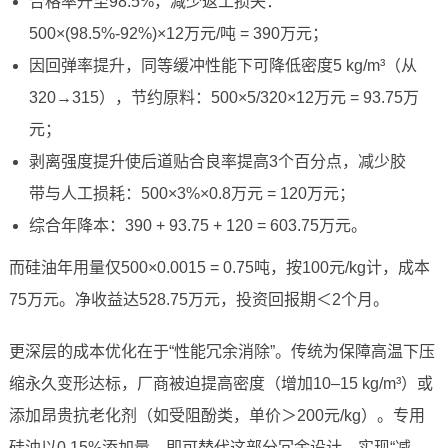
合格率升至98.5%，减少返工损失：
500×(98.5%-92%)×12万元/吨 = 390万元；
因回弹率提升，同等缓冲性能下可降低密度5 kg/m³（从
320→315），节约原料：500×5/320×12万元 = 93.75万
元；
剥离强度提升使后道贴合良率提高3个百分点，减少胶
带与人工损耗：500×3%×0.8万元 = 120万元；
综合年降本：390 + 93.75 + 120 = 603.75万元。
而硅油年用量仅500×0.0015 = 0.75吨，按100元/kg计，成本
75万元。净收益达528.75万元，投资回报期＜2个月。
更深层的成本优化在于“性能冗余消除”。传统为保障高温下压
缩永久变形达标，厂商被迫提高密度（增加10–15 kg/m³）或
添加昂贵抗老化剂（如受阻酚类，单价＞200元/kg）。专用
硅油以0.15%添加量，即可替代这部分冗余设计，实现“减