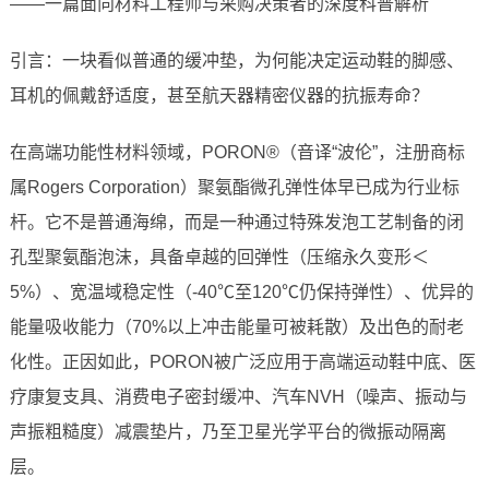
——一篇面向材料工程师与采购决策者的深度科普解析
引言：一块看似普通的缓冲垫，为何能决定运动鞋的脚感、
耳机的佩戴舒适度，甚至航天器精密仪器的抗振寿命？
在高端功能性材料领域，PORON®（音译“波伦”，注册商标
属Rogers Corporation）聚氨酯微孔弹性体早已成为行业标
杆。它不是普通海绵，而是一种通过特殊发泡工艺制备的闭
孔型聚氨酯泡沫，具备卓越的回弹性（压缩永久变形＜
5%）、宽温域稳定性（-40℃至120℃仍保持弹性）、优异的
能量吸收能力（70%以上冲击能量可被耗散）及出色的耐老
化性。正因如此，PORON被广泛应用于高端运动鞋中底、医
疗康复支具、消费电子密封缓冲、汽车NVH（噪声、振动与
声振粗糙度）减震垫片，乃至卫星光学平台的微振动隔离
层。