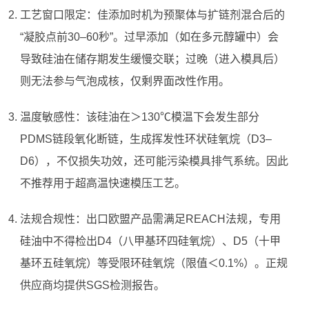
工艺窗口限定：佳添加时机为预聚体与扩链剂混合后的
“凝胶点前30–60秒”。过早添加（如在多元醇罐中）会
导致硅油在储存期发生缓慢交联；过晚（进入模具后）
则无法参与气泡成核，仅剩界面改性作用。
温度敏感性：该硅油在＞130℃模温下会发生部分
PDMS链段氧化断链，生成挥发性环状硅氧烷（D3–
D6），不仅损失功效，还可能污染模具排气系统。因此
不推荐用于超高温快速模压工艺。
法规合规性：出口欧盟产品需满足REACH法规，专用
硅油中不得检出D4（八甲基环四硅氧烷）、D5（十甲
基环五硅氧烷）等受限环硅氧烷（限值＜0.1%）。正规
供应商均提供SGS检测报告。