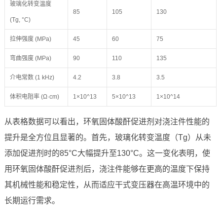
玻璃化转变温度
85
105
130
(Tg, °C)
拉伸强度 (MPa)
45
60
75
弯曲强度 (MPa)
90
110
135
介电常数 (1 kHz)
4.2
3.8
3.5
体积电阻率 (Ω·cm)
1×10^13
5×10^13
1×10^14
从表格数据可以看出，环氧固体酸酐促进剂对浇注件性能的
提升是全方位且显著的。首先，玻璃化转变温度（Tg）从未
添加促进剂时的85°C大幅提升至130°C。这一变化表明，使
用环氧固体酸酐促进剂后，浇注件能够在更高的温度下保持
其机械性能和稳定性，从而适应干式变压器在高温环境中的
长期运行需求。