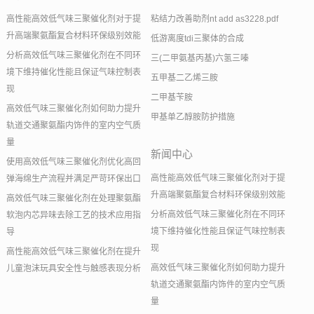
高性能高效低气味三聚催化剂对于提
粘结力改善助剂nt add as3228.pdf
升高端聚氨酯复合材料环保级别效能
低游离度tdi三聚体的合成
分析高效低气味三聚催化剂在不同环
三(二甲氨基丙基)六氢三嗪
境下维持催化性能且保证气味控制表
五甲基二乙烯三胺
现
二甲基苄胺
高效低气味三聚催化剂如何助力提升
甲基单乙醇胺防护措施
轨道交通聚氨酯内饰件的室内空气质
量
新闻中心
使用高效低气味三聚催化剂优化高回
高性能高效低气味三聚催化剂对于提
弹海绵生产流程并满足严苛环保出口
升高端聚氨酯复合材料环保级别效能
高效低气味三聚催化剂在处理聚氨酯
分析高效低气味三聚催化剂在不同环
软泡内芯异味去除工艺的技术应用指
境下维持催化性能且保证气味控制表
导
现
高性能高效低气味三聚催化剂在提升
高效低气味三聚催化剂如何助力提升
儿童泡沫玩具安全性与触感表现分析
轨道交通聚氨酯内饰件的室内空气质
量