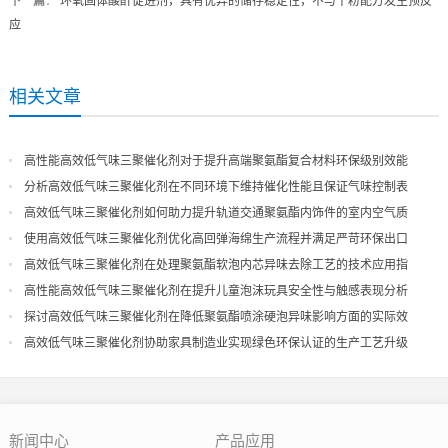
下一篇
：
环氧固体酸酐促进剂，具有优异的储存稳定性，不与干粉配方发生预反
应
相关文章
高性能高效低气味三聚催化剂对于提升高端聚氨酯复合材料环保级别效能
分析高效低气味三聚催化剂在不同环境下维持催化性能且保证气味控制表
现
高效低气味三聚催化剂如何助力提升轨道交通聚氨酯内饰件的室内空气质
量
使用高效低气味三聚催化剂优化高回弹海绵生产流程并满足严苛环保出口
高效低气味三聚催化剂在处理聚氨酯软泡内芯异味去除工艺的技术应用指
导
高性能高效低气味三聚催化剂在提升儿童泡沫玩具安全性与触感表现分析
探讨高效低气味三聚催化剂在降低聚氨酯喷涂硬泡异味影响方面的实际效
果
高效低气味三聚催化剂协助家具制造业实现绿色环保认证的生产工艺升级
新闻中心
产品应用