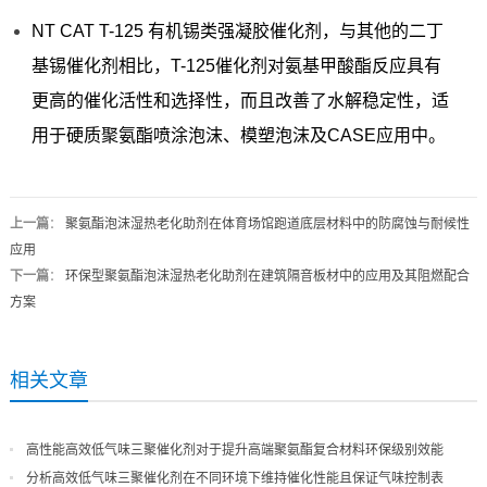
NT CAT T-125 有机锡类强凝胶催化剂，与其他的二丁
基锡催化剂相比，T-125催化剂对氨基甲酸酯反应具有
更高的催化活性和选择性，而且改善了水解稳定性，适
用于硬质聚氨酯喷涂泡沫、模塑泡沫及CASE应用中。
上一篇
：
聚氨酯泡沫湿热老化助剂在体育场馆跑道底层材料中的防腐蚀与耐候性
应用
下一篇
：
环保型聚氨酯泡沫湿热老化助剂在建筑隔音板材中的应用及其阻燃配合
方案
相关文章
高性能高效低气味三聚催化剂对于提升高端聚氨酯复合材料环保级别效能
分析高效低气味三聚催化剂在不同环境下维持催化性能且保证气味控制表