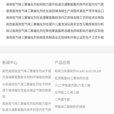
现
高效低气味三聚催化剂如何助力提升轨道交通聚氨酯内饰件的室内空气质
量
使用高效低气味三聚催化剂优化高回弹海绵生产流程并满足严苛环保出口
高效低气味三聚催化剂在处理聚氨酯软泡内芯异味去除工艺的技术应用指
导
高性能高效低气味三聚催化剂在提升儿童泡沫玩具安全性与触感表现分析
探讨高效低气味三聚催化剂在降低聚氨酯喷涂硬泡异味影响方面的实际效
果
高效低气味三聚催化剂协助家具制造业实现绿色环保认证的生产工艺升级
新闻中心
产品应用
高性能高效低气味三聚催化剂对于提
粘结力改善助剂nt add as3228.pdf
升高端聚氨酯复合材料环保级别效能
低游离度tdi三聚体的合成
分析高效低气味三聚催化剂在不同环
三(二甲氨基丙基)六氢三嗪
境下维持催化性能且保证气味控制表
五甲基二乙烯三胺
现
二甲基苄胺
高效低气味三聚催化剂如何助力提升
甲基单乙醇胺防护措施
轨道交通聚氨酯内饰件的室内空气质