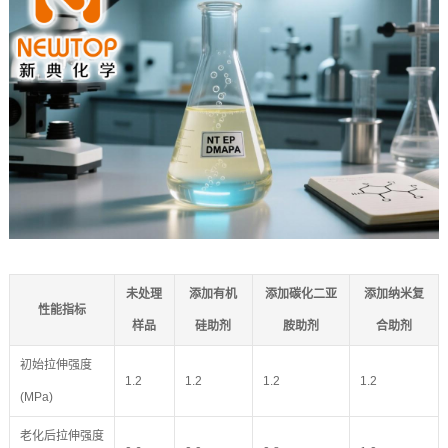
未处理
添加有机
添加碳化二亚
添加纳米复
性能指标
样品
硅助剂
胺助剂
合助剂
初始拉伸强度
1.2
1.2
1.2
1.2
(MPa)
老化后拉伸强度