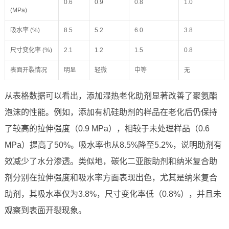
0.6
0.9
0.8
1.0
(MPa)
吸水率 (%)
8.5
5.2
6.0
3.8
尺寸变化率 (%)
2.1
1.2
1.5
0.8
表面开裂情况
明显
轻微
中等
无
从表格数据可以看出，添加湿热老化助剂显著改善了聚氨酯
泡沫的性能。例如，添加有机硅助剂的样品在老化后仍保持
了较高的拉伸强度（0.9 MPa），相较于未处理样品（0.6
MPa）提高了50%。吸水率也从8.5%降至5.2%，说明助剂有
效减少了水分渗透。类似地，碳化二亚胺助剂和纳米复合助
剂分别在拉伸强度和吸水率方面表现出色，尤其是纳米复合
助剂，其吸水率仅为3.8%，尺寸变化率低（0.8%），并且未
观察到表面开裂现象。