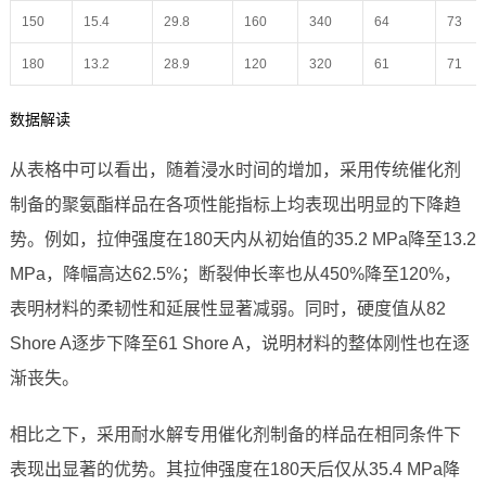
150
15.4
29.8
160
340
64
73
180
13.2
28.9
120
320
61
71
数据解读
从表格中可以看出，随着浸水时间的增加，采用传统催化剂
制备的聚氨酯样品在各项性能指标上均表现出明显的下降趋
势。例如，拉伸强度在180天内从初始值的35.2 MPa降至13.2
MPa，降幅高达62.5%；断裂伸长率也从450%降至120%，
表明材料的柔韧性和延展性显著减弱。同时，硬度值从82
Shore A逐步下降至61 Shore A，说明材料的整体刚性也在逐
渐丧失。
相比之下，采用耐水解专用催化剂制备的样品在相同条件下
表现出显著的优势。其拉伸强度在180天后仅从35.4 MPa降