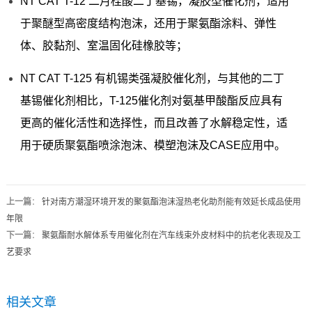
NT CAT T-12 二月桂酸二丁基锡，凝胶型催化剂，适用
于聚醚型高密度结构泡沫，还用于聚氨酯涂料、弹性
体、胶黏剂、室温固化硅橡胶等；
NT CAT T-125 有机锡类强凝胶催化剂，与其他的二丁
基锡催化剂相比，T-125催化剂对氨基甲酸酯反应具有
更高的催化活性和选择性，而且改善了水解稳定性，适
用于硬质聚氨酯喷涂泡沫、模塑泡沫及CASE应用中。
上一篇
：
针对南方潮湿环境开发的聚氨酯泡沫湿热老化助剂能有效延长成品使用
年限
下一篇
：
聚氨酯耐水解体系专用催化剂在汽车线束外皮材料中的抗老化表现及工
艺要求
相关文章