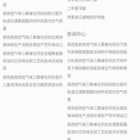
五甲基二乙烯三胺
现
二甲基苄胺
高效低气味三聚催化剂如何助力提升
甲基单乙醇胺防护措施
轨道交通聚氨酯内饰件的室内空气质
量
新闻中心
使用高效低气味三聚催化剂优化高回
高性能高效低气味三聚催化剂对于提
弹海绵生产流程并满足严苛环保出口
升高端聚氨酯复合材料环保级别效能
高效低气味三聚催化剂在处理聚氨酯
分析高效低气味三聚催化剂在不同环
软泡内芯异味去除工艺的技术应用指
境下维持催化性能且保证气味控制表
导
现
高性能高效低气味三聚催化剂在提升
高效低气味三聚催化剂如何助力提升
儿童泡沫玩具安全性与触感表现分析
轨道交通聚氨酯内饰件的室内空气质
量
使用高效低气味三聚催化剂优化高回
弹海绵生产流程并满足严苛环保出口
高效低气味三聚催化剂在处理聚氨酯
软泡内芯异味去除工艺的技术应用指
导