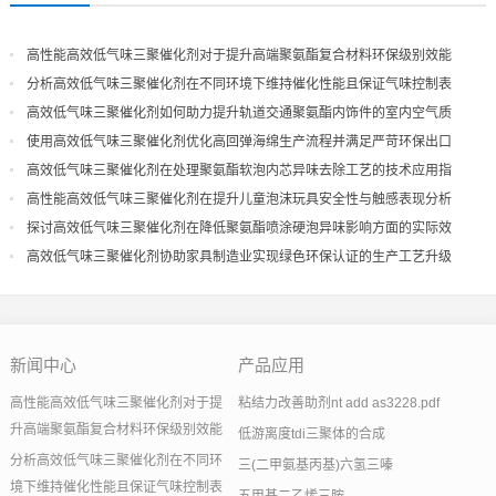
高性能高效低气味三聚催化剂对于提升高端聚氨酯复合材料环保级别效能
分析高效低气味三聚催化剂在不同环境下维持催化性能且保证气味控制表
现
高效低气味三聚催化剂如何助力提升轨道交通聚氨酯内饰件的室内空气质
量
使用高效低气味三聚催化剂优化高回弹海绵生产流程并满足严苛环保出口
高效低气味三聚催化剂在处理聚氨酯软泡内芯异味去除工艺的技术应用指
导
高性能高效低气味三聚催化剂在提升儿童泡沫玩具安全性与触感表现分析
探讨高效低气味三聚催化剂在降低聚氨酯喷涂硬泡异味影响方面的实际效
果
高效低气味三聚催化剂协助家具制造业实现绿色环保认证的生产工艺升级
新闻中心
产品应用
高性能高效低气味三聚催化剂对于提
粘结力改善助剂nt add as3228.pdf
升高端聚氨酯复合材料环保级别效能
低游离度tdi三聚体的合成
分析高效低气味三聚催化剂在不同环
三(二甲氨基丙基)六氢三嗪
境下维持催化性能且保证气味控制表