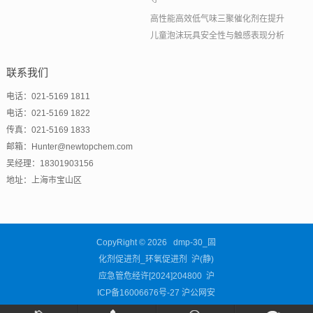
高性能高效低气味三聚催化剂在提升
儿童泡沫玩具安全性与触感表现分析
联系我们
电话：021-5169 1811
电话：021-5169 1822
传真：021-5169 1833
邮箱：Hunter@newtopchem.com
吴经理：18301903156
地址：上海市宝山区
CopyRight © 2026 dmp-30_固
化剂促进剂_环氧促进剂 沪(静)
应急管危经许[2024]204800
沪
ICP备16006676号-27
沪公网安
备31011302003460号