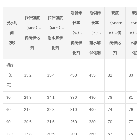
断裂伸
断裂伸
硬度
硬度
拉伸强度
拉伸强度
浸水时
长率
长率
（Shore
（Sho
（MPa）-
（MPa）-
间
（%）-
（%）-
A）- 传
A）- 
传统催化
耐水解催
（天）
传统催
耐水解
统催化
水解
剂
化剂
化剂
催化剂
剂
化剂
初始
（0
35.2
35.4
450
455
82
83
天）
30
29.8
34.1
380
430
78
81
60
24.6
32.8
310
400
74
79
90
20.5
31.6
250
380
70
77
120
17.8
30.5
200
360
67
75