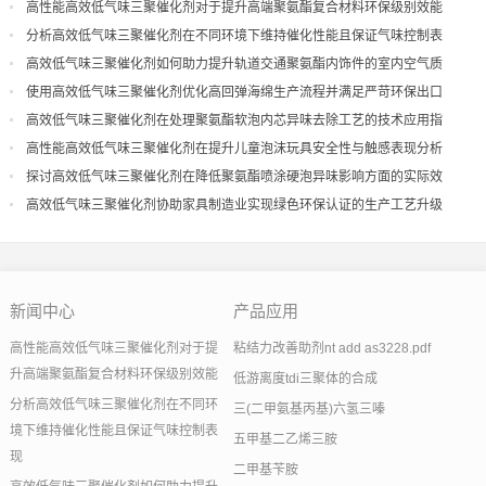
高性能高效低气味三聚催化剂对于提升高端聚氨酯复合材料环保级别效能
分析高效低气味三聚催化剂在不同环境下维持催化性能且保证气味控制表
现
高效低气味三聚催化剂如何助力提升轨道交通聚氨酯内饰件的室内空气质
量
使用高效低气味三聚催化剂优化高回弹海绵生产流程并满足严苛环保出口
高效低气味三聚催化剂在处理聚氨酯软泡内芯异味去除工艺的技术应用指
导
高性能高效低气味三聚催化剂在提升儿童泡沫玩具安全性与触感表现分析
探讨高效低气味三聚催化剂在降低聚氨酯喷涂硬泡异味影响方面的实际效
果
高效低气味三聚催化剂协助家具制造业实现绿色环保认证的生产工艺升级
新闻中心
产品应用
高性能高效低气味三聚催化剂对于提
粘结力改善助剂nt add as3228.pdf
升高端聚氨酯复合材料环保级别效能
低游离度tdi三聚体的合成
分析高效低气味三聚催化剂在不同环
三(二甲氨基丙基)六氢三嗪
境下维持催化性能且保证气味控制表
五甲基二乙烯三胺
现
二甲基苄胺