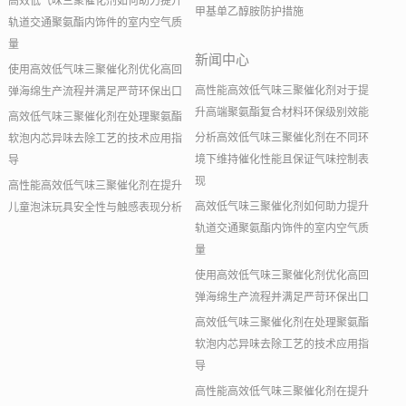
高效低气味三聚催化剂如何助力提升
甲基单乙醇胺防护措施
轨道交通聚氨酯内饰件的室内空气质
量
新闻中心
使用高效低气味三聚催化剂优化高回
高性能高效低气味三聚催化剂对于提
弹海绵生产流程并满足严苛环保出口
升高端聚氨酯复合材料环保级别效能
高效低气味三聚催化剂在处理聚氨酯
分析高效低气味三聚催化剂在不同环
软泡内芯异味去除工艺的技术应用指
境下维持催化性能且保证气味控制表
导
现
高性能高效低气味三聚催化剂在提升
高效低气味三聚催化剂如何助力提升
儿童泡沫玩具安全性与触感表现分析
轨道交通聚氨酯内饰件的室内空气质
量
使用高效低气味三聚催化剂优化高回
弹海绵生产流程并满足严苛环保出口
高效低气味三聚催化剂在处理聚氨酯
软泡内芯异味去除工艺的技术应用指
导
高性能高效低气味三聚催化剂在提升