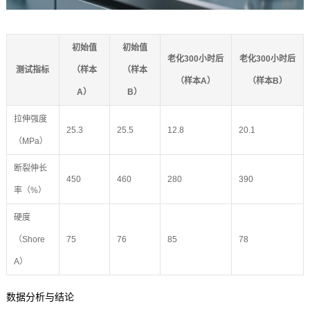
初始值
初始值
老化300小时后
老化300小时后
测试指标
（样本
（样本
（样本A）
（样本B）
A）
B）
拉伸强度
25.3
25.5
12.8
20.1
（MPa）
断裂伸长
450
460
280
390
率（%）
硬度
（Shore
75
76
85
78
A）
数据分析与结论