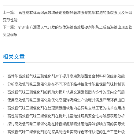
上一篇
：
高性能软体海绵高效增硬剂能够显著增强聚氨酯软泡的撕裂强度及压缩
变形性能
下一篇
：
针对南方潮湿天气开发的软体海绵高效增硬剂能防止成品海绵出现回软
变型现象
相关文章
高性能高效低气味三聚催化剂对于提升高端聚氨酯复合材料环保级别效能
分析高效低气味三聚催化剂在不同环境下维持催化性能且保证气味控制表
现
高效低气味三聚催化剂如何助力提升轨道交通聚氨酯内饰件的室内空气质
量
使用高效低气味三聚催化剂优化高回弹海绵生产流程并满足严苛环保出口
高效低气味三聚催化剂在处理聚氨酯软泡内芯异味去除工艺的技术应用指
导
高性能高效低气味三聚催化剂在提升儿童泡沫玩具安全性与触感表现分析
探讨高效低气味三聚催化剂在降低聚氨酯喷涂硬泡异味影响方面的实际效
果
高效低气味三聚催化剂协助家具制造业实现绿色环保认证的生产工艺升级