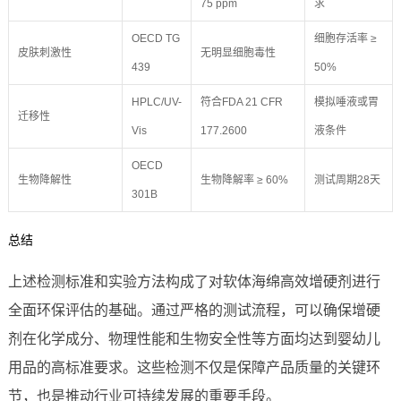
75 ppm
求
OECD TG
细胞存活率 ≥
皮肤刺激性
无明显细胞毒性
439
50%
HPLC/UV-
符合FDA 21 CFR
模拟唾液或胃
迁移性
Vis
177.2600
液条件
OECD
生物降解性
生物降解率 ≥ 60%
测试周期28天
301B
总结
上述检测标准和实验方法构成了对软体海绵高效增硬剂进行
全面环保评估的基础。通过严格的测试流程，可以确保增硬
剂在化学成分、物理性能和生物安全性等方面均达到婴幼儿
用品的高标准要求。这些检测不仅是保障产品质量的关键环
节，也是推动行业可持续发展的重要手段。