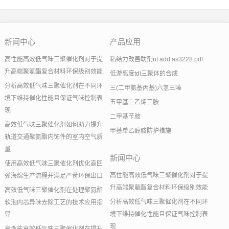
新闻中心
产品应用
高性能高效低气味三聚催化剂对于提
粘结力改善助剂nt add as3228.pdf
升高端聚氨酯复合材料环保级别效能
低游离度tdi三聚体的合成
分析高效低气味三聚催化剂在不同环
三(二甲氨基丙基)六氢三嗪
境下维持催化性能且保证气味控制表
五甲基二乙烯三胺
现
二甲基苄胺
高效低气味三聚催化剂如何助力提升
甲基单乙醇胺防护措施
轨道交通聚氨酯内饰件的室内空气质
量
新闻中心
使用高效低气味三聚催化剂优化高回
高性能高效低气味三聚催化剂对于提
弹海绵生产流程并满足严苛环保出口
升高端聚氨酯复合材料环保级别效能
高效低气味三聚催化剂在处理聚氨酯
分析高效低气味三聚催化剂在不同环
软泡内芯异味去除工艺的技术应用指
境下维持催化性能且保证气味控制表
导
现