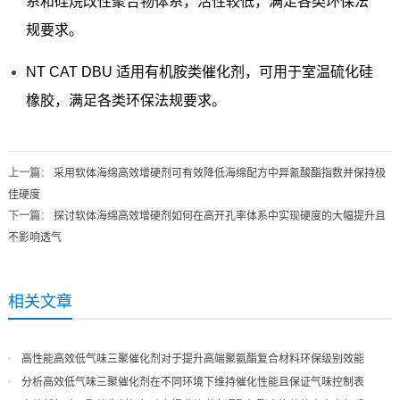
系和硅烷改性聚合物体系，活性较低，满足各类环保法
规要求。
NT CAT DBU 适用有机胺类催化剂，可用于室温硫化硅
橡胶，满足各类环保法规要求。
上一篇
：
采用软体海绵高效增硬剂可有效降低海绵配方中异氰酸酯指数并保持极
佳硬度
下一篇
：
探讨软体海绵高效增硬剂如何在高开孔率体系中实现硬度的大幅提升且
不影响透气
相关文章
高性能高效低气味三聚催化剂对于提升高端聚氨酯复合材料环保级别效能
分析高效低气味三聚催化剂在不同环境下维持催化性能且保证气味控制表