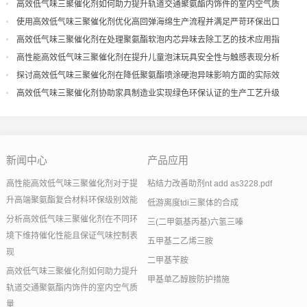
现
高效低气味三聚催化剂如何助力提升轨道交通聚氨酯内饰件的室内空气质
量
使用高效低气味三聚催化剂优化高回弹海绵生产流程并满足严苛环保出口
高效低气味三聚催化剂在处理聚氨酯软泡内芯异味去除工艺的技术应用指
导
高性能高效低气味三聚催化剂在提升儿童泡沫玩具安全性与触感表现分析
探讨高效低气味三聚催化剂在降低聚氨酯喷涂硬泡异味影响方面的实际效
果
高效低气味三聚催化剂协助家具制造业实现绿色环保认证的生产工艺升级
新闻中心
产品应用
高性能高效低气味三聚催化剂对于提
粘结力改善助剂nt add as3228.pdf
升高端聚氨酯复合材料环保级别效能
低游离度tdi三聚体的合成
分析高效低气味三聚催化剂在不同环
三(二甲氨基丙基)六氢三嗪
境下维持催化性能且保证气味控制表
五甲基二乙烯三胺
现
二甲基苄胺
高效低气味三聚催化剂如何助力提升
甲基单乙醇胺防护措施
轨道交通聚氨酯内饰件的室内空气质
量