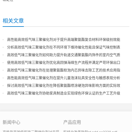
相关文章
高性能高效低气味三聚催化剂对于提升高端聚氨酯复合材料环保级别效能
分析高效低气味三聚催化剂在不同环境下维持催化性能且保证气味控制表
现
高效低气味三聚催化剂如何助力提升轨道交通聚氨酯内饰件的室内空气质
量
使用高效低气味三聚催化剂优化高回弹海绵生产流程并满足严苛环保出口
高效低气味三聚催化剂在处理聚氨酯软泡内芯异味去除工艺的技术应用指
导
高性能高效低气味三聚催化剂在提升儿童泡沫玩具安全性与触感表现分析
探讨高效低气味三聚催化剂在降低聚氨酯喷涂硬泡异味影响方面的实际效
果
高效低气味三聚催化剂协助家具制造业实现绿色环保认证的生产工艺升级
新闻中心
产品应用