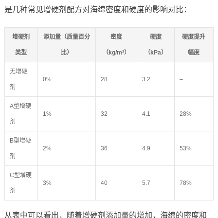
是几种常见增硬剂配方对海绵密度和硬度的影响对比：
增硬剂
添加量（质量百分
密度
硬度
硬度提升
类型
比）
（kg/m³）
（kPa）
幅度
无增硬
0%
28
3.2
–
剂
A型增硬
1%
32
4.1
28%
剂
B型增硬
2%
36
4.9
53%
剂
C型增硬
3%
40
5.7
78%
剂
从表中可以看出，随着增硬剂添加量的增加，海绵的密度和