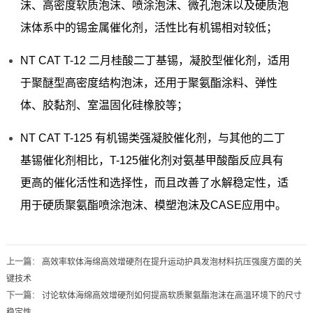
沫、高密度软质泡沫、喷涂泡沫、微孔泡沫以及硬质泡
沫体系中的锡金属催化剂，活性比有机锡相对较低；
NT CAT T-12 二月桂酸二丁基锡，凝胶型催化剂，适用
于聚醚型高密度结构泡沫，还用于聚氨酯涂料、弹性
体、胶黏剂、室温固化硅橡胶等；
NT CAT T-125 有机锡类强凝胶催化剂，与其他的二丁
基锡催化剂相比，T-125催化剂对氨基甲酸酯反应具有
更高的催化活性和选择性，而且改善了水解稳定性，适
用于硬质聚氨酯喷涂泡沫、模塑泡沫及CASE应用中。
上一篇
：
高效率软体海绵高效增硬剂在提升运动护具发泡材料抗压强度方面的关
键技术
下一篇
：
讨论软体海绵高效增硬剂如何提高软质聚氨酯泡沫在高温环境下的尺寸
稳定性