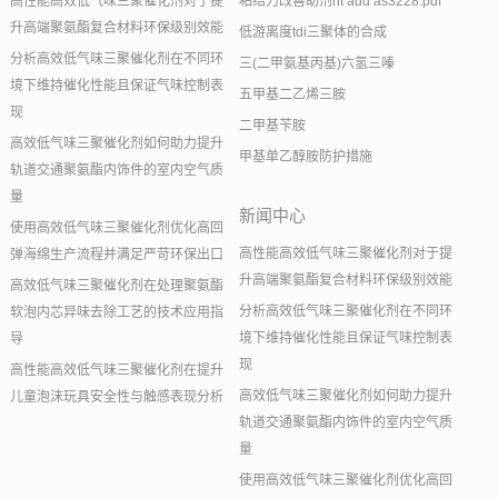
高性能高效低气味三聚催化剂对于提
粘结力改善助剂nt add as3228.pdf
升高端聚氨酯复合材料环保级别效能
低游离度tdi三聚体的合成
分析高效低气味三聚催化剂在不同环
三(二甲氨基丙基)六氢三嗪
境下维持催化性能且保证气味控制表
五甲基二乙烯三胺
现
二甲基苄胺
高效低气味三聚催化剂如何助力提升
甲基单乙醇胺防护措施
轨道交通聚氨酯内饰件的室内空气质
量
新闻中心
使用高效低气味三聚催化剂优化高回
高性能高效低气味三聚催化剂对于提
弹海绵生产流程并满足严苛环保出口
升高端聚氨酯复合材料环保级别效能
高效低气味三聚催化剂在处理聚氨酯
分析高效低气味三聚催化剂在不同环
软泡内芯异味去除工艺的技术应用指
境下维持催化性能且保证气味控制表
导
现
高性能高效低气味三聚催化剂在提升
高效低气味三聚催化剂如何助力提升
儿童泡沫玩具安全性与触感表现分析
轨道交通聚氨酯内饰件的室内空气质
量
使用高效低气味三聚催化剂优化高回