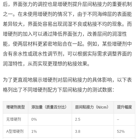
后，界面张力的调控也是增硬剂提升层间粘接力的重要机制
之一。在未使用增硬剂的情况下，由于不同海绵层的表面能
差异较大，界面处容易出现润湿不良或粘接不均的现象。而
增硬剂的加入可以通过降低界面张力，改善层间的润湿性
能，使两层材料更紧密地贴合在一起。例如，某些增硬剂中
含有亲水性或疏水性调节剂，可以根据实际需求调整界面的
润湿特性，从而实现更理想的粘接效果。
为了更直观地展示增硬剂对层间粘接力的具体影响，以下表
格列出了不同增硬剂配方下层间粘接力的测试数据：
增硬剂类型
添加量（质量百分比）
层间粘接力（N/cm）
提升幅度
无增硬剂
0%
2.5
–
A型增硬剂
1%
3.8
52%