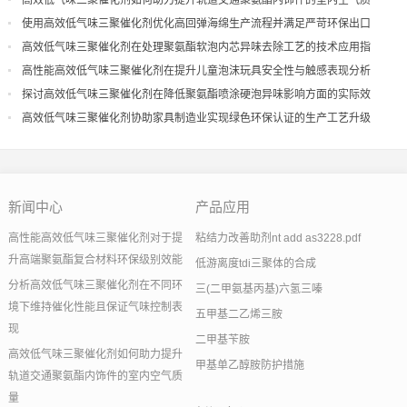
高效低气味三聚催化剂如何助力提升轨道交通聚氨酯内饰件的室内空气质
量
使用高效低气味三聚催化剂优化高回弹海绵生产流程并满足严苛环保出口
高效低气味三聚催化剂在处理聚氨酯软泡内芯异味去除工艺的技术应用指
导
高性能高效低气味三聚催化剂在提升儿童泡沫玩具安全性与触感表现分析
探讨高效低气味三聚催化剂在降低聚氨酯喷涂硬泡异味影响方面的实际效
果
高效低气味三聚催化剂协助家具制造业实现绿色环保认证的生产工艺升级
新闻中心
产品应用
高性能高效低气味三聚催化剂对于提
粘结力改善助剂nt add as3228.pdf
升高端聚氨酯复合材料环保级别效能
低游离度tdi三聚体的合成
分析高效低气味三聚催化剂在不同环
三(二甲氨基丙基)六氢三嗪
境下维持催化性能且保证气味控制表
五甲基二乙烯三胺
现
二甲基苄胺
高效低气味三聚催化剂如何助力提升
甲基单乙醇胺防护措施
轨道交通聚氨酯内饰件的室内空气质
量