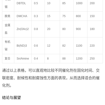
DBTDL
0.5
10
85
1000
200
锡
胺类
DMCHA
0.3
15
75
800
150
金属
Zn(OAc)2
0.8
20
80
900
180
盐
有机
Bi(ND)3
0.6
12
82
1100
220
铋
复合
Sn/Amine
0.4
8
88
1200
250
通过以上表格，可以直观地比较不同催化剂在固化时间、交
联密度、耐候性和耐腐蚀性方面的表现，从而选择适合的催
化剂。
结论与展望