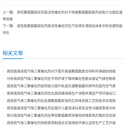
上一篇
：
研究聚氨酯固化剂高活性催化剂对于改善聚氨酯胶粘剂初粘力与固化速
率效果
下一篇
：
高性能聚氨酯固化剂高活性催化剂在汽车修补漆固化体系中的关键性能
评价
相关文章
高性能高效低气味三聚催化剂对于提升高端聚氨酯复合材料环保级别效能
分析高效低气味三聚催化剂在不同环境下维持催化性能且保证气味控制表
现
高效低气味三聚催化剂如何助力提升轨道交通聚氨酯内饰件的室内空气质
量
使用高效低气味三聚催化剂优化高回弹海绵生产流程并满足严苛环保出口
高效低气味三聚催化剂在处理聚氨酯软泡内芯异味去除工艺的技术应用指
导
高性能高效低气味三聚催化剂在提升儿童泡沫玩具安全性与触感表现分析
探讨高效低气味三聚催化剂在降低聚氨酯喷涂硬泡异味影响方面的实际效
果
高效低气味三聚催化剂协助家具制造业实现绿色环保认证的生产工艺升级