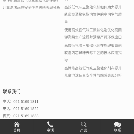
高性能高效低气味三聚催化剂在提升
高效低气味三聚催化剂如何助力提升
儿童泡沫玩具安全性与触感表现分析
轨道交通聚氨酯内饰件的室内空气质
量
使用高效低气味三聚催化剂优化高回
弹海绵生产流程并满足严苛环保出口
高效低气味三聚催化剂在处理聚氨酯
软泡内芯异味去除工艺的技术应用指
导
高性能高效低气味三聚催化剂在提升
儿童泡沫玩具安全性与触感表现分析
联系我们
电话：021-5169 1811
电话：021-5169 1822
传真：021-5169 1833
邮箱：Hunter@newtopchem.com
首页
电话
产品
联系
吴经理：18301903156