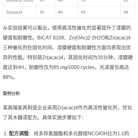
Zn(OAc)2·2H2O
45
4H
70
85
Zr(acac)4
35
4H
65
88
从实验结果可以看出，使用高活性催化剂显著提升了漆膜的
硬度和耐磨性。BiCAT 8108、Zn(OAc)2·2H2O和Zr(acac)4
三种催化剂在固化时间、漆膜硬度和耐磨性方面均表现出优
异的性能。特别是Zr(acac)4，其固化时间为35分钟，漆膜硬
度达到4H，耐磨性仅为65 mg/1000 cycles，光泽度也高达
88%。
案例分析
某高端家具制造企业采用Zr(acac)4作为高活性催化剂，优化
了其木器漆配方。具体实施步骤如下：
配方调整
：将多异氰酸酯和多元醇按NCO/OH比为1.1的