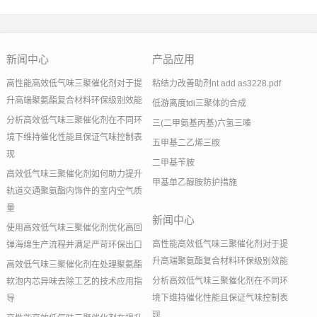
新闻中心
产品应用
高性能高效低气味三聚催化剂对于提
粘结力改善助剂nt add as3228.pdf
升高端聚氨酯复合材料环保级别效能
低游离度tdi三聚体的合成
分析高效低气味三聚催化剂在不同环
三(二甲氨基丙基)六氢三嗪
境下维持催化性能且保证气味控制表
五甲基二乙烯三胺
现
二甲基苄胺
高效低气味三聚催化剂如何助力提升
甲基单乙醇胺防护措施
轨道交通聚氨酯内饰件的室内空气质
量
新闻中心
使用高效低气味三聚催化剂优化高回
高性能高效低气味三聚催化剂对于提
弹海绵生产流程并满足严苛环保出口
升高端聚氨酯复合材料环保级别效能
高效低气味三聚催化剂在处理聚氨酯
分析高效低气味三聚催化剂在不同环
软泡内芯异味去除工艺的技术应用指
境下维持催化性能且保证气味控制表
导
现