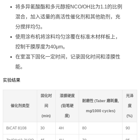
将多异氰酸酯和多元醇按NCO/OH比为1.1的比例
混合，加入适量的高活性催化剂和其他助剂，充
分搅拌均匀。
使用涂布机将涂料均匀涂覆在标准木材样板上，
控制干膜厚度为40μm。
在室温下固化一定时间，记录固化时间和漆膜性
能。
实验结果
固化时
漆膜硬度
光泽
耐磨性 (Taber 磨耗量,
催化剂类型
间
(铅笔硬
度
mg/1000 cycles)
(min)
度)
(%)
BiCAT 8108
30
4H
80
90