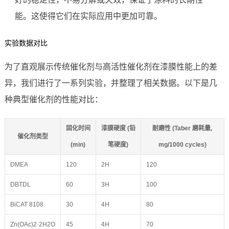
能。这使得它们在实际应用中更加可靠。
实验数据对比
为了直观展示传统催化剂与高活性催化剂在漆膜性能上的差
异，我们进行了一系列实验，并整理了相关数据。以下是几
种典型催化剂的性能对比：
固化时间
漆膜硬度 (铅
耐磨性 (Taber 磨耗量,
催化剂类型
(min)
笔硬度)
mg/1000 cycles)
DMEA
120
2H
120
DBTDL
60
3H
100
BiCAT 8108
30
4H
80
Zn(OAc)2·2H2O
45
4H
70