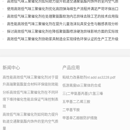
现
高效低气味三聚催化剂如何助力提升轨道交通聚氨酯内饰件的室内空气质
量
使用高效低气味三聚催化剂优化高回弹海绵生产流程并满足严苛环保出口
高效低气味三聚催化剂在处理聚氨酯软泡内芯异味去除工艺的技术应用指
导
高性能高效低气味三聚催化剂在提升儿童泡沫玩具安全性与触感表现分析
探讨高效低气味三聚催化剂在降低聚氨酯喷涂硬泡异味影响方面的实际效
果
高效低气味三聚催化剂协助家具制造业实现绿色环保认证的生产工艺升级
新闻中心
产品应用
高性能高效低气味三聚催化剂对于提
粘结力改善助剂nt add as3228.pdf
升高端聚氨酯复合材料环保级别效能
低游离度tdi三聚体的合成
分析高效低气味三聚催化剂在不同环
三(二甲氨基丙基)六氢三嗪
境下维持催化性能且保证气味控制表
五甲基二乙烯三胺
现
二甲基苄胺
高效低气味三聚催化剂如何助力提升
甲基单乙醇胺防护措施
轨道交通聚氨酯内饰件的室内空气质
量