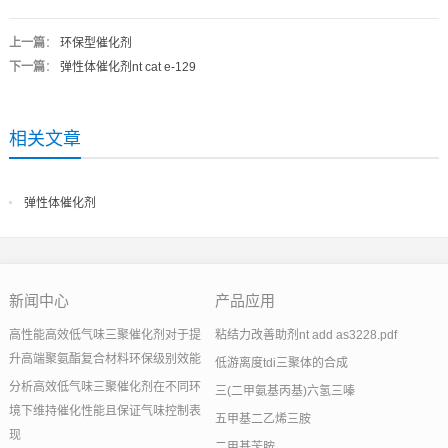
上一篇
：
环保型催化剂
下一篇
：
弹性体催化剂nt cat e-129
相关文章
弹性体催化剂
新闻中心
产品应用
高性能高效低气味三聚催化剂对于提
粘结力改善助剂nt add as3228.pdf
升高端聚氨酯复合材料环保级别效能
低游离度tdi三聚体的合成
分析高效低气味三聚催化剂在不同环
三(二甲氨基丙基)六氢三嗪
境下维持催化性能且保证气味控制表
五甲基二乙烯三胺
现
二甲基苄胺