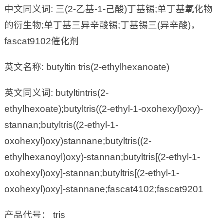
中文同义词: 三(2-乙基-1-己酸)丁基锡;单丁基氧化物
的衍生物;单丁基三异辛酸锡;丁基锡三(异辛酸)，
fascat9102催化剂
英文名称: butyltin tris(2-ethylhexanoate)
英文同义词: butyltintris(2-
ethylhexoate);butyltris((2-ethyl-1-oxohexyl)oxy)-
stannan;butyltris((2-ethyl-1-
oxohexyl)oxy)stannane;butyltris((2-
ethylhexanoyl)oxy)-stannan;butyltris[(2-ethyl-1-
oxohexyl)oxy]-stannan;butyltris[(2-ethyl-1-
oxohexyl)oxy]-stannane;fascat4102;fascat9201
产品代号： tris