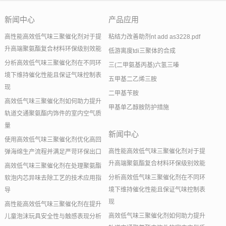
新闻中心
产品应用
高性能高效低气味三聚催化剂对于提
粘结力改善助剂nt add as3228.pdf
升高端聚氨酯复合材料环保级别效能
低游离度tdi三聚体的合成
分析高效低气味三聚催化剂在不同环
三(二甲氨基丙基)六氢三嗪
境下维持催化性能且保证气味控制表
五甲基二乙烯三胺
现
二甲基苄胺
高效低气味三聚催化剂如何助力提升
甲基单乙醇胺防护措施
轨道交通聚氨酯内饰件的室内空气质
量
新闻中心
使用高效低气味三聚催化剂优化高回
高性能高效低气味三聚催化剂对于提
弹海绵生产流程并满足严苛环保出口
升高端聚氨酯复合材料环保级别效能
高效低气味三聚催化剂在处理聚氨酯
分析高效低气味三聚催化剂在不同环
软泡内芯异味去除工艺的技术应用指
境下维持催化性能且保证气味控制表
导
现
高性能高效低气味三聚催化剂在提升
高效低气味三聚催化剂如何助力提升
儿童泡沫玩具安全性与触感表现分析