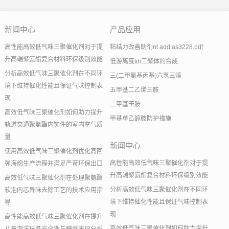
新闻中心
产品应用
高性能高效低气味三聚催化剂对于提
粘结力改善助剂nt add as3228.pdf
升高端聚氨酯复合材料环保级别效能
低游离度tdi三聚体的合成
分析高效低气味三聚催化剂在不同环
三(二甲氨基丙基)六氢三嗪
境下维持催化性能且保证气味控制表
五甲基二乙烯三胺
现
二甲基苄胺
高效低气味三聚催化剂如何助力提升
甲基单乙醇胺防护措施
轨道交通聚氨酯内饰件的室内空气质
量
新闻中心
使用高效低气味三聚催化剂优化高回
高性能高效低气味三聚催化剂对于提
弹海绵生产流程并满足严苛环保出口
升高端聚氨酯复合材料环保级别效能
高效低气味三聚催化剂在处理聚氨酯
分析高效低气味三聚催化剂在不同环
软泡内芯异味去除工艺的技术应用指
境下维持催化性能且保证气味控制表
导
现
高性能高效低气味三聚催化剂在提升
高效低气味三聚催化剂如何助力提升