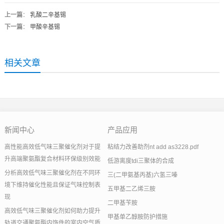
上一篇
：
乳酸二辛基锡
下一篇
：
甲酸辛基锡
相关文章
新闻中心
产品应用
高性能高效低气味三聚催化剂对于提
粘结力改善助剂nt add as3228.pdf
升高端聚氨酯复合材料环保级别效能
低游离度tdi三聚体的合成
分析高效低气味三聚催化剂在不同环
三(二甲氨基丙基)六氢三嗪
境下维持催化性能且保证气味控制表
五甲基二乙烯三胺
现
二甲基苄胺
高效低气味三聚催化剂如何助力提升
甲基单乙醇胺防护措施
轨道交通聚氨酯内饰件的室内空气质