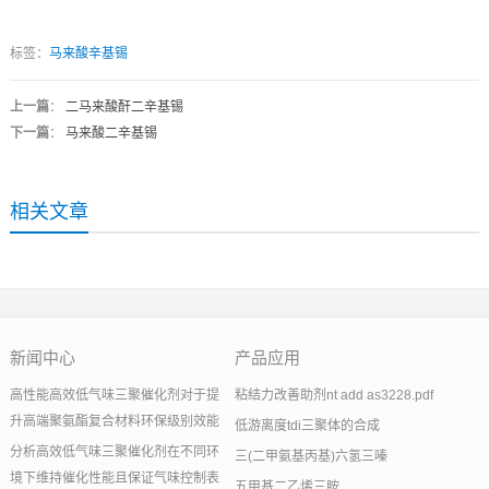
标签：
马来酸辛基锡
上一篇
：
二马来酸酐二辛基锡
下一篇
：
马来酸二辛基锡
相关文章
新闻中心
产品应用
高性能高效低气味三聚催化剂对于提
粘结力改善助剂nt add as3228.pdf
升高端聚氨酯复合材料环保级别效能
低游离度tdi三聚体的合成
分析高效低气味三聚催化剂在不同环
三(二甲氨基丙基)六氢三嗪
境下维持催化性能且保证气味控制表
五甲基二乙烯三胺