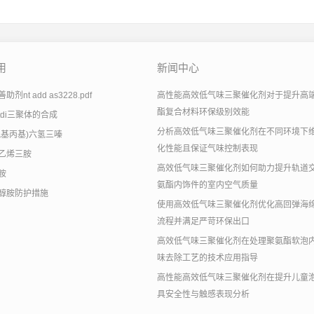
用
新闻中心
剂nt add as3228.pdf
高性能高效低气味三聚催化剂对于提升高
酯复合材料环保级别效能
tdi三聚体的合成
分析高效低气味三聚催化剂在不同环境下
氨基丙基)六氢三嗪
化性能且保证气味控制表现
乙烯三胺
高效低气味三聚催化剂如何助力提升轨道
胺
氨酯内饰件的室内空气质量
醇胺防护措施
使用高效低气味三聚催化剂优化高回弹海
流程并满足严苛环保出口
高效低气味三聚催化剂在处理聚氨酯软泡
味去除工艺的技术应用指导
高性能高效低气味三聚催化剂在提升儿童
具安全性与触感表现分析