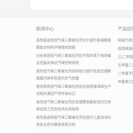
新闻中心
产品应
高性能高效低气味三聚催化剂对于提升高端聚氨
粘结力改善助
酯复合材料环保级别效能
低游离度
分析高效低气味三聚催化剂在不同环境下维持催
三(二甲
化性能且保证气味控制表现
五甲基二
高效低气味三聚催化剂如何助力提升轨道交通聚
二甲基苄
氨酯内饰件的室内空气质量
甲基单乙
使用高效低气味三聚催化剂优化高回弹海绵生产
流程并满足严苛环保出口
高效低气味三聚催化剂在处理聚氨酯软泡内芯异
味去除工艺的技术应用指导
高性能高效低气味三聚催化剂在提升儿童泡沫玩
具安全性与触感表现分析