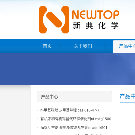
首页
关于我们
产品中
产品
产品中心
n-甲基咪唑 1-甲基咪唑 cas 616-47-7
lupragen nmi
有机汞和有机锡替代环保催化剂nt cat g1500
海绵乱空剂 聚氨酯软泡乱空剂nt add k501