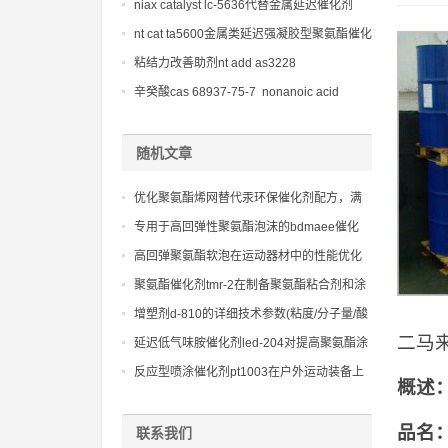
niax catalyst lc-5636代替金属延迟催化剂
nt cat ta5600金属类延迟强凝胶型聚氨酯催化
剂
粘结力改善助剂nt add as3228
辛癸酸cas 68937-75-7 nonanoic acid
随机文章
优化聚氨酯烯网替代汞环保催化剂配方，满
足不同弹性体配方对凝胶时间的要求。
专用于高回弹性聚氨酯泡沫的bdmaee催化
剂，提供优异的物理性能
高回弹聚氨酯软泡在运动器材中的性能优化
聚氨酯催化剂tmr-2在制备聚氨酯粘合剂和涂
料中的应用
增塑剂d-810的详细技术参数(粘度/分子量/酸
值)
二马
延迟低气味胺催化剂led-204对提高聚氨酯涂
层耐候性的潜在影响
反应型喷涂催化剂pt1003在户外运动装备上
概述
的创新使用：应对各种环境挑战的解决方案
品名
联系我们