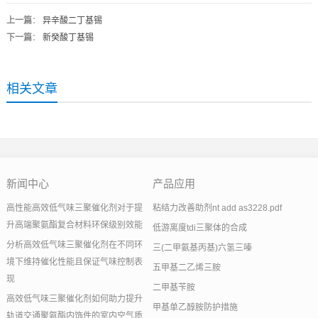
上一篇
：
异辛酸二丁基锡
下一篇
：
新癸酸丁基锡
相关文章
新闻中心
产品应用
高性能高效低气味三聚催化剂对于提
粘结力改善助剂nt add as3228.pdf
升高端聚氨酯复合材料环保级别效能
低游离度tdi三聚体的合成
分析高效低气味三聚催化剂在不同环
三(二甲氨基丙基)六氢三嗪
境下维持催化性能且保证气味控制表
五甲基二乙烯三胺
现
二甲基苄胺
高效低气味三聚催化剂如何助力提升
甲基单乙醇胺防护措施
轨道交通聚氨酯内饰件的室内空气质