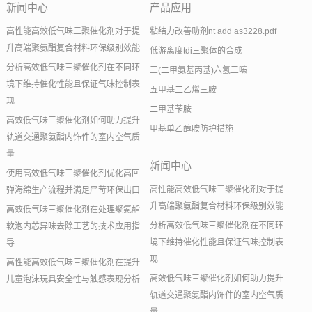
新闻中心
产品应用
高性能高效低气味三聚催化剂对于提
粘结力改善助剂nt add as3228.pdf
升高端聚氨酯复合材料环保级别效能
低游离度tdi三聚体的合成
分析高效低气味三聚催化剂在不同环
三(二甲氨基丙基)六氢三嗪
境下维持催化性能且保证气味控制表
五甲基二乙烯三胺
现
二甲基苄胺
高效低气味三聚催化剂如何助力提升
甲基单乙醇胺防护措施
轨道交通聚氨酯内饰件的室内空气质
量
新闻中心
使用高效低气味三聚催化剂优化高回
高性能高效低气味三聚催化剂对于提
弹海绵生产流程并满足严苛环保出口
升高端聚氨酯复合材料环保级别效能
高效低气味三聚催化剂在处理聚氨酯
分析高效低气味三聚催化剂在不同环
软泡内芯异味去除工艺的技术应用指
境下维持催化性能且保证气味控制表
导
现
高性能高效低气味三聚催化剂在提升
高效低气味三聚催化剂如何助力提升
儿童泡沫玩具安全性与触感表现分析
轨道交通聚氨酯内饰件的室内空气质