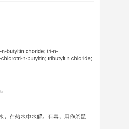
-butyltin choride; tri-n-
hlorotri-n-butyltin; tributyltin chloride;
tin
水，在热水中水解。有毒，用作杀鼠