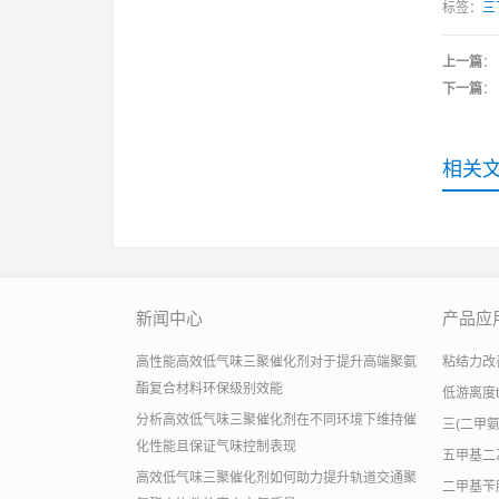
标签：
三
上一篇
：
下一篇
：
相关
新闻中心
产品应
高性能高效低气味三聚催化剂对于提升高端聚氨
粘结力改善助
酯复合材料环保级别效能
低游离度
分析高效低气味三聚催化剂在不同环境下维持催
三(二甲
化性能且保证气味控制表现
五甲基二
高效低气味三聚催化剂如何助力提升轨道交通聚
二甲基苄