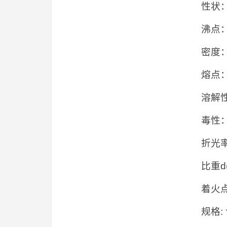
性状
沸点：1
密度：1
熔点：
溶解
毒性
折光率n
比重d(
着火点
规格: 