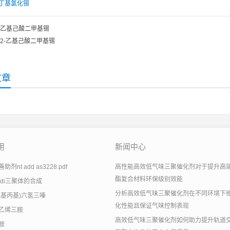
丁基氯化锡
乙基己酸二甲基锡
2-乙基己酸二甲基锡
文章
用
新闻中心
剂nt add as3228.pdf
高性能高效低气味三聚催化剂对于提升高
酯复合材料环保级别效能
tdi三聚体的合成
分析高效低气味三聚催化剂在不同环境下
氨基丙基)六氢三嗪
化性能且保证气味控制表现
乙烯三胺
高效低气味三聚催化剂如何助力提升轨道
胺