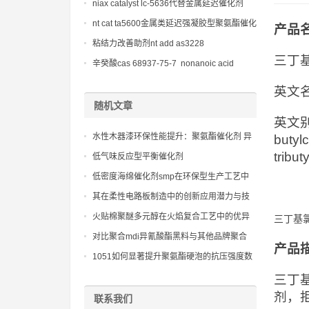
niax catalyst lc-5636代替金属延迟催化剂
nt cat ta5600金属类延迟强凝胶型聚氨酯催化
产品
剂
粘结力改善助剂nt add as3228
三丁
辛癸酸cas 68937-75-7 nonanoic acid
英文名称：
随机文章
英文别名：c
水性木器漆环保性能提升：聚氨酯催化剂 异
butylc
辛酸锌的应用与市场前景
tribut
低气味反应型平衡催化剂
低密度海绵催化剂smp在环保型生产工艺中
的角色
其在柔性电路板制造中的创新应用潜力与技
术展望
火贴棉聚醚多元醇在火焰复合工艺中的优异
三丁基氯化锡
表现与卓越粘接力
对比聚合mdi异氰酸酯黑料与其他品牌聚合
产品
mdi的性能特点与应用差异
1051如何显著提升聚氨酯硬泡的抗压强度数
据
三丁
剂，
联系我们