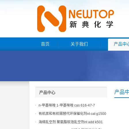
首页
关于我们
产品中
产品
产品中心
n-甲基咪唑 1-甲基咪唑 cas 616-47-7
lupragen nmi
有机汞和有机锡替代环保催化剂nt cat g1500
海绵乱空剂 聚氨酯软泡乱空剂nt add k501