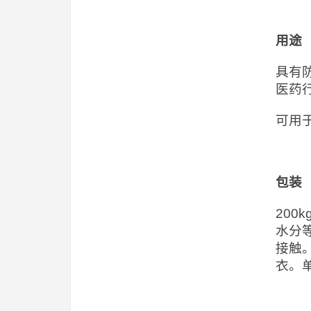
用途
具有
医药
可用
包装
20
水分
接触
衣。