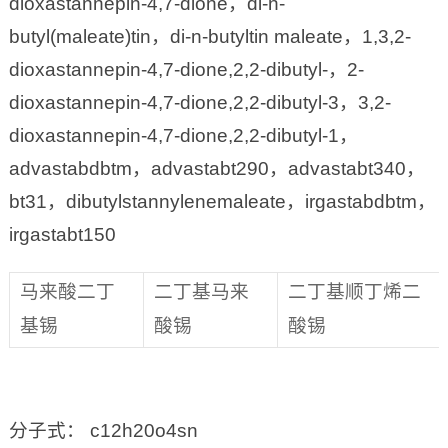
dioxastannepin-4,7-dione，di-n-
butyl(maleate)tin，di-n-butyltin maleate，1,3,2-
dioxastannepin-4,7-dione,2,2-dibutyl-，2-
dioxastannepin-4,7-dione,2,2-dibutyl-3，3,2-
dioxastannepin-4,7-dione,2,2-dibutyl-1，
advastabdbtm，advastabt290，advastabt340，
bt31，dibutylstannylenemaleate，irgastabdbtm，
irgastabt150
马来酸二丁
二丁基马来
二丁基顺丁烯二
基锡
酸锡
酸锡
分子式： c12h20o4sn