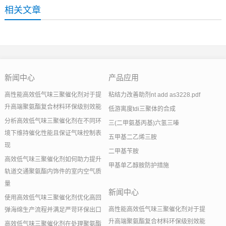
相关文章
新闻中心
产品应用
高性能高效低气味三聚催化剂对于提
粘结力改善助剂nt add as3228.pdf
升高端聚氨酯复合材料环保级别效能
低游离度tdi三聚体的合成
分析高效低气味三聚催化剂在不同环
三(二甲氨基丙基)六氢三嗪
境下维持催化性能且保证气味控制表
五甲基二乙烯三胺
现
二甲基苄胺
高效低气味三聚催化剂如何助力提升
甲基单乙醇胺防护措施
轨道交通聚氨酯内饰件的室内空气质
量
新闻中心
使用高效低气味三聚催化剂优化高回
高性能高效低气味三聚催化剂对于提
弹海绵生产流程并满足严苛环保出口
升高端聚氨酯复合材料环保级别效能
高效低气味三聚催化剂在处理聚氨酯