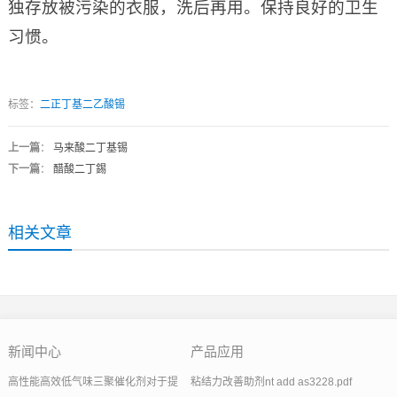
独存放被污染的衣服，洗后再用。保持良好的卫生
习惯。
标签：
二正丁基二乙酸锡
上一篇
：
马来酸二丁基锡
下一篇
：
醋酸二丁錫
相关文章
新闻中心
产品应用
高性能高效低气味三聚催化剂对于提
粘结力改善助剂nt add as3228.pdf