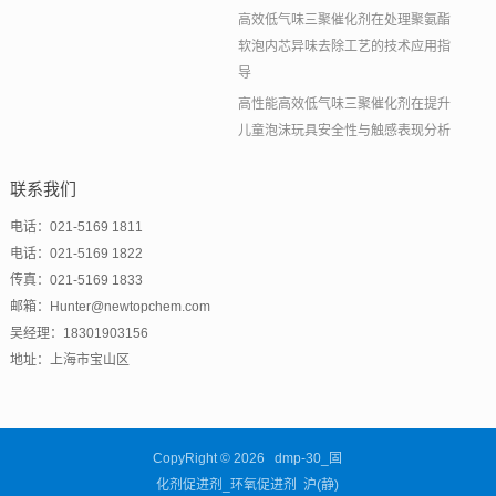
高效低气味三聚催化剂在处理聚氨酯
软泡内芯异味去除工艺的技术应用指
导
高性能高效低气味三聚催化剂在提升
儿童泡沫玩具安全性与触感表现分析
联系我们
电话：021-5169 1811
电话：021-5169 1822
传真：021-5169 1833
邮箱：Hunter@newtopchem.com
吴经理：18301903156
地址：上海市宝山区
CopyRight © 2026 dmp-30_固
化剂促进剂_环氧促进剂 沪(静)