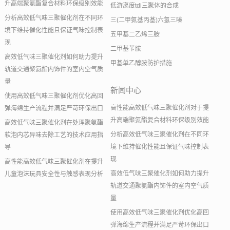
升高端聚氨酯复合材料环保级别效能
低游离度tdi三聚体的合成
分析高效低气味三聚催化剂在不同环
三(二甲氨基丙基)六氢三嗪
境下维持催化性能且保证气味控制表
五甲基二乙烯三胺
现
二甲基苄胺
高效低气味三聚催化剂如何助力提升
甲基单乙醇胺防护措施
轨道交通聚氨酯内饰件的室内空气质
量
新闻中心
使用高效低气味三聚催化剂优化高回
高性能高效低气味三聚催化剂对于提
弹海绵生产流程并满足严苛环保出口
升高端聚氨酯复合材料环保级别效能
高效低气味三聚催化剂在处理聚氨酯
分析高效低气味三聚催化剂在不同环
软泡内芯异味去除工艺的技术应用指
境下维持催化性能且保证气味控制表
导
现
高性能高效低气味三聚催化剂在提升
高效低气味三聚催化剂如何助力提升
儿童泡沫玩具安全性与触感表现分析
轨道交通聚氨酯内饰件的室内空气质
量
使用高效低气味三聚催化剂优化高回
弹海绵生产流程并满足严苛环保出口