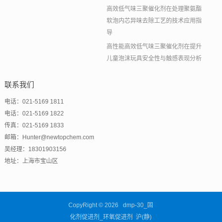
高效低气味三聚催化剂在处理聚氨酯
软泡内芯异味去除工艺的技术应用指
导
高性能高效低气味三聚催化剂在提升
儿童泡沫玩具安全性与触感表现分析
联系我们
电话：021-5169 1811
电话：021-5169 1822
传真：021-5169 1833
邮箱：Hunter@newtopchem.com
吴经理：18301903156
地址：上海市宝山区
CopyRight © 2026 dmp-30_固
化剂促进剂_环氧促进剂 沪(静)