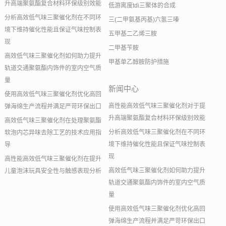
升高端聚氨酯复合材料环保级别效能
低游离度tdi三聚体的合成
分析高效低气味三聚催化剂在不同环
三(二甲氨基丙基)六氢三嗪
境下维持催化性能且保证气味控制表
五甲基二乙烯三胺
现
二甲基苄胺
高效低气味三聚催化剂如何助力提升
甲基单乙醇胺防护措施
轨道交通聚氨酯内饰件的室内空气质
量
新闻中心
使用高效低气味三聚催化剂优化高回
高性能高效低气味三聚催化剂对于提
弹海绵生产流程并满足严苛环保出口
升高端聚氨酯复合材料环保级别效能
高效低气味三聚催化剂在处理聚氨酯
分析高效低气味三聚催化剂在不同环
软泡内芯异味去除工艺的技术应用指
境下维持催化性能且保证气味控制表
导
现
高性能高效低气味三聚催化剂在提升
高效低气味三聚催化剂如何助力提升
儿童泡沫玩具安全性与触感表现分析
轨道交通聚氨酯内饰件的室内空气质
量
使用高效低气味三聚催化剂优化高回
弹海绵生产流程并满足严苛环保出口