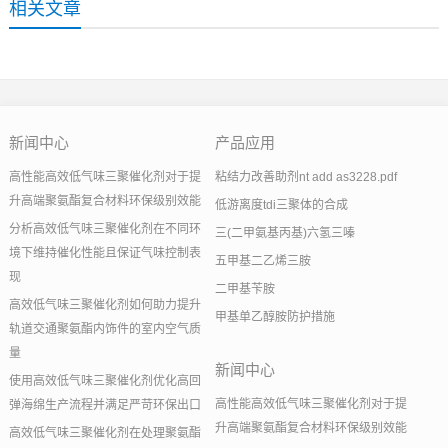
相关文章
新闻中心
产品应用
高性能高效低气味三聚催化剂对于提
粘结力改善助剂nt add as3228.pdf
升高端聚氨酯复合材料环保级别效能
低游离度tdi三聚体的合成
分析高效低气味三聚催化剂在不同环
三(二甲氨基丙基)六氢三嗪
境下维持催化性能且保证气味控制表
五甲基二乙烯三胺
现
二甲基苄胺
高效低气味三聚催化剂如何助力提升
甲基单乙醇胺防护措施
轨道交通聚氨酯内饰件的室内空气质
量
新闻中心
使用高效低气味三聚催化剂优化高回
高性能高效低气味三聚催化剂对于提
弹海绵生产流程并满足严苛环保出口
升高端聚氨酯复合材料环保级别效能
高效低气味三聚催化剂在处理聚氨酯