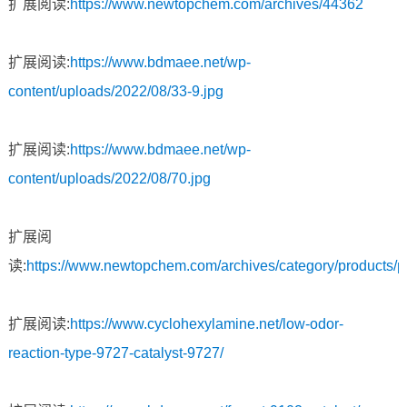
扩展阅读:
https://www.newtopchem.com/archives/44362
扩展阅读:
https://www.bdmaee.net/wp-
content/uploads/2022/08/33-9.jpg
扩展阅读:
https://www.bdmaee.net/wp-
content/uploads/2022/08/70.jpg
扩展阅
读:
https://www.newtopchem.com/archives/category/products/
扩展阅读:
https://www.cyclohexylamine.net/low-odor-
reaction-type-9727-catalyst-9727/