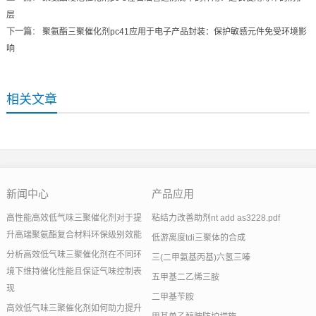
层
下一篇
：
聚氨酯三聚催化剂pc41应用于电子产品封装：保护敏感元件免受环境影
响
相关文章
新闻中心
产品应用
高性能高效低气味三聚催化剂对于提
粘结力改善助剂nt add as3228.pdf
升高端聚氨酯复合材料环保级别效能
低游离度tdi三聚体的合成
分析高效低气味三聚催化剂在不同环
三(二甲氨基丙基)六氢三嗪
境下维持催化性能且保证气味控制表
五甲基二乙烯三胺
现
二甲基苄胺
高效低气味三聚催化剂如何助力提升