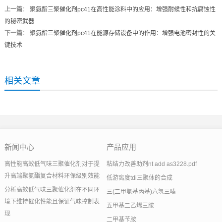
上一篇
：
聚氨酯三聚催化剂pc41在高性能涂料中的应用：增强耐候性和抗腐蚀性
的秘密武器
下一篇
：
聚氨酯三聚催化剂pc41在能源存储设备中的作用：增强电池密封性的关
键技术
相关文章
新闻中心
产品应用
高性能高效低气味三聚催化剂对于提
粘结力改善助剂nt add as3228.pdf
升高端聚氨酯复合材料环保级别效能
低游离度tdi三聚体的合成
分析高效低气味三聚催化剂在不同环
三(二甲氨基丙基)六氢三嗪
境下维持催化性能且保证气味控制表
五甲基二乙烯三胺
现
二甲基苄胺