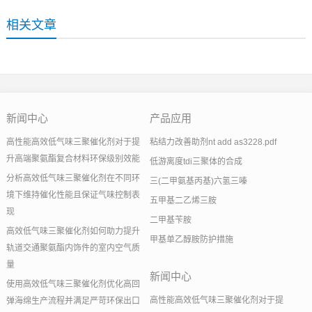
相关文章
新闻中心
产品应用
高性能高效低气味三聚催化剂对于提
粘结力改善助剂nt add as3228.pdf
升高端聚氨酯复合材料环保级别效能
低游离度tdi三聚体的合成
分析高效低气味三聚催化剂在不同环
三(二甲氨基丙基)六氢三嗪
境下维持催化性能且保证气味控制表
五甲基二乙烯三胺
现
二甲基苄胺
高效低气味三聚催化剂如何助力提升
甲基单乙醇胺防护措施
轨道交通聚氨酯内饰件的室内空气质
量
新闻中心
使用高效低气味三聚催化剂优化高回
高性能高效低气味三聚催化剂对于提
弹海绵生产流程并满足严苛环保出口