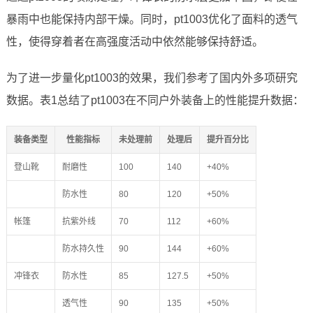
暴雨中也能保持内部干燥。同时，pt1003优化了面料的透气
性，使得穿着者在高强度活动中依然能够保持舒适。
为了进一步量化pt1003的效果，我们参考了国内外多项研究
数据。表1总结了pt1003在不同户外装备上的性能提升数据：
装备类型
性能指标
未处理前
处理后
提升百分比
登山靴
耐磨性
100
140
+40%
防水性
80
120
+50%
帐篷
抗紫外线
70
112
+60%
防水持久性
90
144
+60%
冲锋衣
防水性
85
127.5
+50%
透气性
90
135
+50%