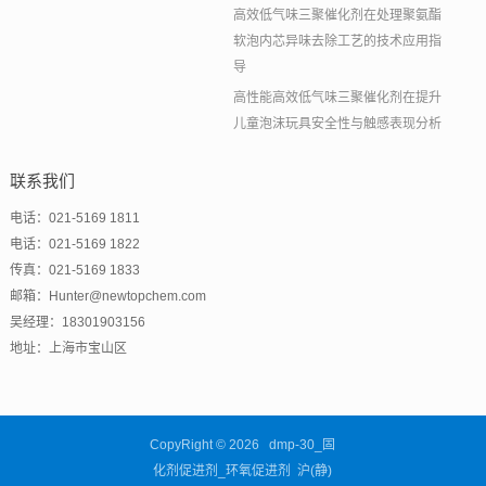
高效低气味三聚催化剂在处理聚氨酯
软泡内芯异味去除工艺的技术应用指
导
高性能高效低气味三聚催化剂在提升
儿童泡沫玩具安全性与触感表现分析
联系我们
电话：021-5169 1811
电话：021-5169 1822
传真：021-5169 1833
邮箱：Hunter@newtopchem.com
吴经理：18301903156
地址：上海市宝山区
CopyRight © 2026 dmp-30_固
化剂促进剂_环氧促进剂 沪(静)