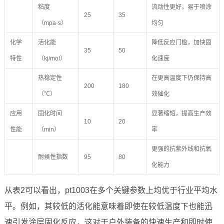
粘度
流动性更好，易于喷涂
25
35
（mpa·s）
均匀
化学
活化能
降低反应门槛，加快固
35
50
特性
（kj/mol）
化速度
热稳定性
在更高温度下仍保持高
200
180
（℃）
效催化
应用
固化时间
显著缩短，提高生产效
10
20
性能
（min）
率
更强的抗紫外线和抗氧
耐候性指数
95
80
化能力
从表2可以看出，pt1003在多个关键参数上均优于行业平均水
平。例如，其较低的活化能意味着即使在较低温度下也能迅
速引发涂层固化反应，这对于户外装备的快速生产和即时使