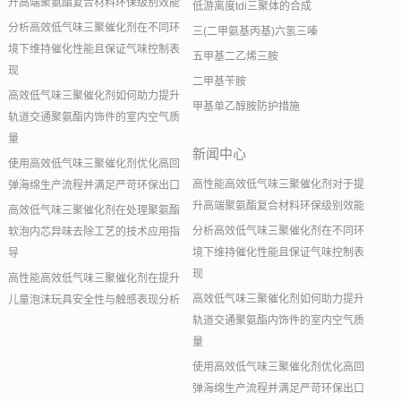
升高端聚氨酯复合材料环保级别效能
低游离度tdi三聚体的合成
分析高效低气味三聚催化剂在不同环
三(二甲氨基丙基)六氢三嗪
境下维持催化性能且保证气味控制表
五甲基二乙烯三胺
现
二甲基苄胺
高效低气味三聚催化剂如何助力提升
甲基单乙醇胺防护措施
轨道交通聚氨酯内饰件的室内空气质
量
新闻中心
使用高效低气味三聚催化剂优化高回
高性能高效低气味三聚催化剂对于提
弹海绵生产流程并满足严苛环保出口
升高端聚氨酯复合材料环保级别效能
高效低气味三聚催化剂在处理聚氨酯
分析高效低气味三聚催化剂在不同环
软泡内芯异味去除工艺的技术应用指
境下维持催化性能且保证气味控制表
导
现
高性能高效低气味三聚催化剂在提升
高效低气味三聚催化剂如何助力提升
儿童泡沫玩具安全性与触感表现分析
轨道交通聚氨酯内饰件的室内空气质
量
使用高效低气味三聚催化剂优化高回
弹海绵生产流程并满足严苛环保出口