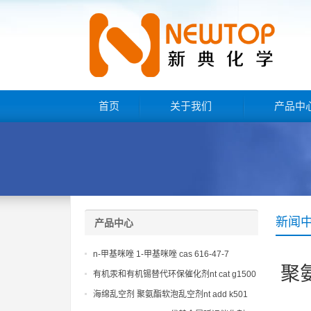
首页
关于我们
产品中
新闻
产品中心
n-甲基咪唑 1-甲基咪唑 cas 616-47-7
聚
lupragen nmi
有机汞和有机锡替代环保催化剂nt cat g1500
海绵乱空剂 聚氨酯软泡乱空剂nt add k501