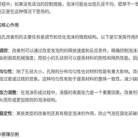
过程中，如果没有适当的控制措施，泡沫可能会出现孔径不均、壁厚不一
剂正是在这种情况下登场的。
的核心作用
泡孔改善剂的主要任务是调节和优化泡沫的微观结构。以下是它发挥作用
调控
：改善剂可以通过改变发泡剂的释放速度和反应条件，精确控制泡沫
会削弱其机械强度；而较小的孔径则可以提高材料的刚性和隔热性能。因
均匀性
：除了孔径大小，孔隙的分布均匀性也对材料性能有重大影响。改
现过密或过疏的现象。这种均匀性有助于提高材料的整体一致性，减少缺
张力调整
：在泡沫形成过程中，液膜的表面张力是一个重要因素。改善剂
从而形成更加规则的泡沫结构。
稳定性
：某些类型的改善剂还具有稳定泡沫的作用，防止气泡在固化前破
作原理示例