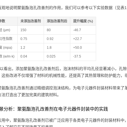
直观地说明聚氨酯泡孔改善剂的作用，我们可以参考以下实验数据（见表1
参数
未添加改善剂
添加改善剂后
提升幅度 (%)
 (μm)
150
80
-46.7
匀性指数
0.75
0.92
+22.7
 (mpa)
1.2
1.8
+50.0
(w/m·k)
0.04
0.025
-37.5
可以看出，添加聚氨酯泡孔改善剂后，泡沫材料的平均孔径显著减小，孔
。这些改进不仅增强了材料的机械性能，还提高了其热管理和防护能力，
聚氨酯泡孔改善剂通过精细调控泡沫结构，为电子元器件封装材料带来了
方法打造出了更加完美的建筑材料。
景分析：聚氨酯泡孔改善剂在电子元器件封装中的实践
应用中，聚氨酯泡孔改善剂已被广泛应用于各类电子元器件的封装材料中