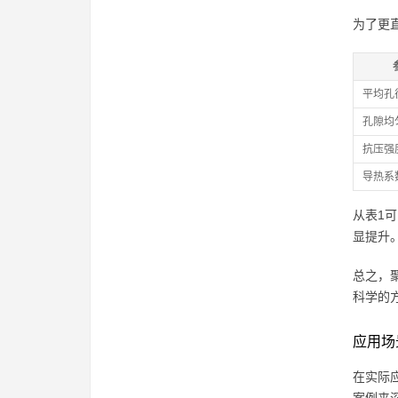
为了更
平均孔径
孔隙均
抗压强度
导热系数 
从表1
显提升
总之，
科学的
应用场
在实际