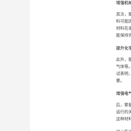
增强机
其次，
料可能
材料在
能保持
提升化
此外，
气体等
试表明
要。
增强电
后，聚
运行的
这种材