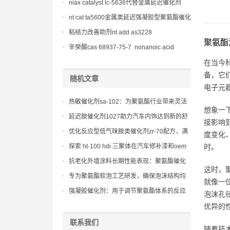
niax catalyst lc-5636代替金属延迟催化剂
nt cat ta5600金属类延迟强凝胶型聚氨酯催化
剂
粘结力改善助剂nt add as3228
聚氨酯
辛癸酸cas 68937-75-7 nonanoic acid
在当今
备，它
随机文章
电子元
热敏催化剂sa-102：为聚氨酯行业带来灵活
想象一
性
延迟胺催化剂1027助力汽车内饰达到新的舒
接影响
适标准，提供更加愉悦的驾乘体验
优化反应型低气味胺类催化剂zr-70配方，满
度变化
足不同聚氨酯体系的反应活性要求。
探索 ht-100 hdi 三聚体在汽车修补漆和oem
时。
涂料中的应用
抗老化外墙涂料长期性能表现：聚氨酯催化
这时，
剂 异辛酸锌的应用研究
专为聚氨酯软泡工艺研发，确保泡沫结构均
就像一
匀细腻，提升产品整体品质的固化剂
强凝胶催化剂：用于调节聚氨酯体系的反应
泡沫孔
选择性，大化凝胶反应，小化发泡反应，适
优异的
用于无发泡或低发泡的弹性体配方
联系我们
随着技