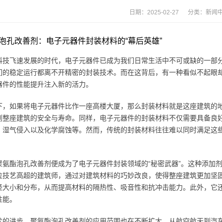
日期：2025-02-27 分类：
新闻
泡孔改善剂：电子元器件封装材料的“幕后英雄”
科技飞速发展的时代，电子元器件已成为我们日常生活中不可或缺的一部
们的稳定运行都离不开精密的封装技术。而在这背后，有一种看似不起眼
器件的性能提升注入新的活力。
下，如果将电子元器件比作一座高楼大厦，那么封装材料就是这座建筑的
到整座建筑的安全与寿命。同样，电子元器件的封装材料不仅需要具备良
、湿气侵入以及化学腐蚀等。然而，传统的封装材料往往难以同时满足这
聚氨酯泡孔改善剂便成为了电子元器件封装领域的“秘密武器”。这种添加
位技艺高超的建筑师，通过对建筑材料的巧妙改良，使得整座建筑更加坚
径大小和分布，从而提高材料的隔热性、吸音性和抗冲击能力。此外，它
性能。
术的进步，聚氨酯泡孔改善剂的应用范围也在不断扩大。从航空航天到汽