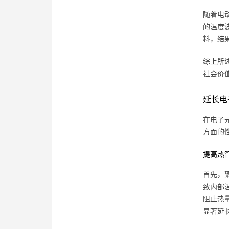
随着电
的温度
料，结
综上所
社会价
延长电
在电子
方面的
提高热
首先，
致内部
阻止热
显著延