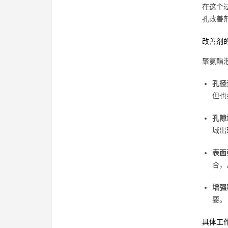
在这个
孔改善
改善剂
聚氨酯
孔径
但也
孔隙
域出
表面
合，
增强
要。
具体工