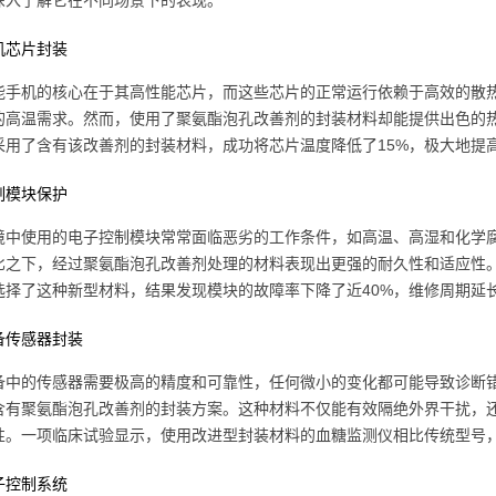
深入了解它在不同场景下的表现。
机芯片封装
能手机的核心在于其高性能芯片，而这些芯片的正常运行依赖于高效的散
的高温需求。然而，使用了聚氨酯泡孔改善剂的封装材料却能提供出色的
采用了含有该改善剂的封装材料，成功将芯片温度降低了15%，极大地提
制模块保护
境中使用的电子控制模块常常面临恶劣的工作条件，如高温、高湿和化学
比之下，经过聚氨酯泡孔改善剂处理的材料表现出更强的耐久性和适应性
选择了这种新型材料，结果发现模块的故障率下降了近40%，维修周期延
备传感器封装
备中的传感器需要极高的精度和可靠性，任何微小的变化都可能导致诊断
含有聚氨酯泡孔改善剂的封装方案。这种材料不仅能有效隔绝外界干扰，
性。一项临床试验显示，使用改进型封装材料的血糖监测仪相比传统型号，
子控制系统