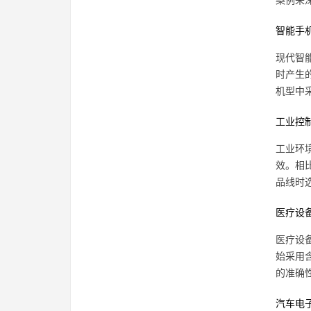
案例来
智能手
现代智
时产生
机型中
工业控
工业环
效。相
品线时
医疗设
医疗设
始采用
的准确
汽车电